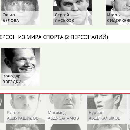
Каримжан
Аделя
Андрей
АБДРАХМАНОВ
АБДРАХМАНОВА
АБДУВАЛИЕВ
Ольга
Сергей
Игорь
БЕЛОВА
ЛАСЬКОВ
СИДОРКЕВ
ЕРСОН ИЗ МИРА СПОРТА (2 ПЕРСОНАЛИЙ)
Абдула
Магомед
Назир
АБДУЛЖАЛИЛОВ
АБДУЛКАГИРОВ
АБДУЛЛАЕВ
естном спортсмене, тренере, специалисте или исправит
х героев! Герои спорта - это одни из главных патриотов
Володар
ЗВЕЗДКИН
Рустам
Магомед
Нурлан
АБДУРАШИДОВ
АБДУСАЛАМОВ
АБДЫКАЛЫКОВ