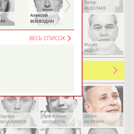
Герман
Рамазан
Тагир
АБДУЛАЕВ
АБДУЛАЕВ
АБДУЛАЕВ
Алексей
Андрей
ИЧ
ВОЕВОДИН
КАБАНОВ
ВЕСЬ СПИСОК
Аслан
Эмиль
Мусан
АБДУЛЛИН
АБДУЛЛИН
АБДУЛ-
МУСЛИМОВ
ь какую-либо ошибку в уже
 своей страны!
Эдуард
Уулу Азамат
Денис
АБЗАЛИМОВ
АБИБИЛЛА
АБЛЯЗИН