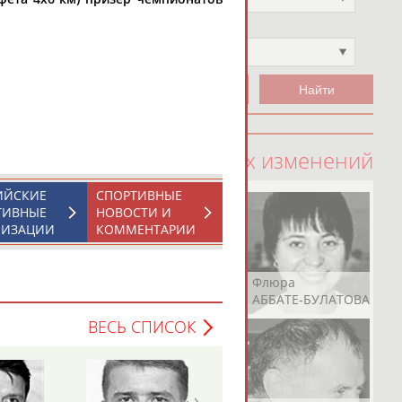
Чемпион
Не выбран
100 последних изменений
ИЙСКИЕ
СПОРТИВНЫЕ
ТИВНЫЕ
НОВОСТИ И
НИЗАЦИИ
КОММЕНТАРИИ
Рамазан
Ростом
Флюра
АБАЧАРАЕВ
АБАШИДЗЕ
АББАТЕ-БУЛАТОВА
ВЕСЬ СПИСОК