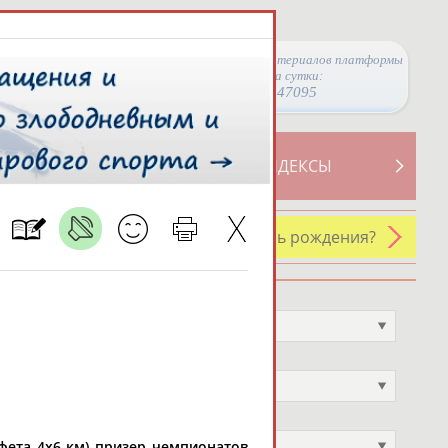
Просмотры материалов платформы
за сутки:
47095
ТИВНОСТИ
СВОДНЫЕ ИНДЕКСЫ
У кого сегодня день рождения?
Профессия
Не выбран
Спортивное звание
Не выбран
Учёное звание
Не выбран
афета 4х6 км) призер чемпионатов