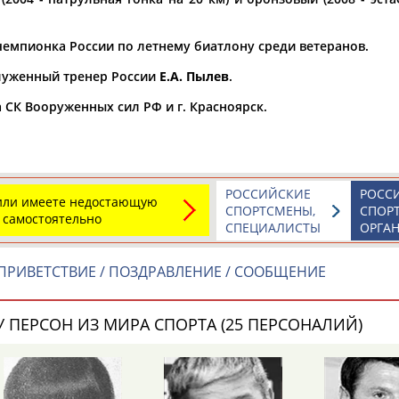
а рождения
чемпионка России по летнему биатлону среди ветеранов.
по
чч
мм
год
чч
мм
год
служенный тренер России
Е.А. Пылев
.
 СК Вооруженных сил РФ и г. Красноярск.
РОССИЙСКИЕ
РОСС
 или имеете недостающую
СПОРТСМЕНЫ,
СПОР
 самостоятельно
СПЕЦИАЛИСТЫ
ОРГА
ПРИВЕТСТВИЕ / ПОЗДРАВЛЕНИЕ / СООБЩЕНИЕ
Юлия
Дмитрий
Тамилла
АБАЛАКИНА
АБАРЕНОВ
АБАСОВА
 ПЕРСОН ИЗ МИРА СПОРТА (25 ПЕРСОНАЛИЙ)