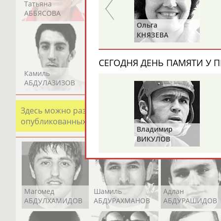
Татьяна
Акжана
Артур
АББЯСОВА
АБДИКАРИМОВА
АБДРАХМАНОВ
Зураб
Ольга
САКАНДЕЛИДЗЕ
КНЯЗЕВА
СЕГОДНЯ ДЕНЬ ПАМЯТИ У П
Камиль
Загалав
Камалудин
АБДУЛАЗИЗОВ
АБДУЛБЕКОВ
АБДУЛДАУДОВ
Здесь можно разместить информацию о хорошо изв
опубликованных записях. Страна должна знать свои
Владимир
ВИКУЛОВ
Магомед
Шамиль
Адлан
АБДУЛХАМИДОВ
АБДУРАХМАНОВ
АБДУРАШИДОВ