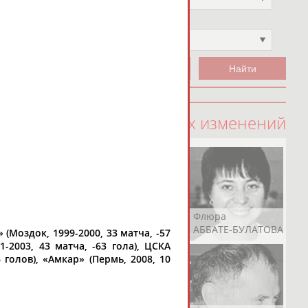
Чемпион
Не выбран
100 последних изменений
Рамазан
Ростом
Флюра
АБАЧАРАЕВ
АБАШИДЗЕ
АББАТЕ-БУЛАТОВА
 (Моздок, 1999-2000, 33 матча, -57
1-2003, 43 матча, -63 гола), ЦСКА
6 голов), «Амкар» (Пермь, 2008, 10