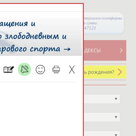
Просмотры материалов платформы
за сутки:
47121
ТИВНОСТИ
СВОДНЫЕ ИНДЕКСЫ
У кого сегодня день рождения?
Профессия
Не выбран
Спортивное звание
Не выбран
Учёное звание
Не выбран