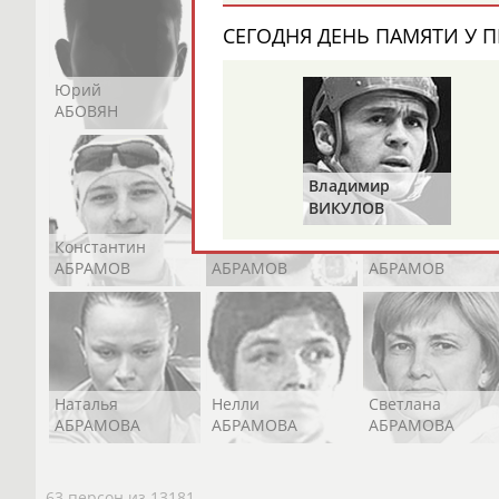
СЕГОДНЯ ДЕНЬ ПАМЯТИ У П
Юрий
Никита
Виктор
АБОВЯН
АБОЗОВИК
АБОИМОВ
Владимир
ВИКУЛОВ
Константин
Константин
Николай
АБРАМОВ
АБРАМОВ
АБРАМОВ
Наталья
Нелли
Светлана
АБРАМОВА
АБРАМОВА
АБРАМОВА
63 персон из 13181