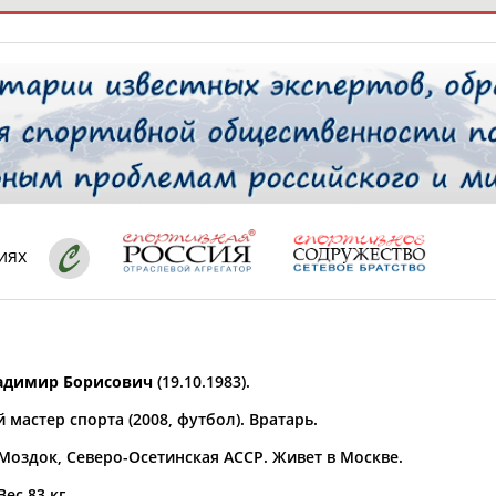
РЕСУРСНАЯ ПЛОЩАДКА
ТАБЛО АК
 специалисты
иях
ставляет регион*
 выбран
адимир Борисович
(19.10.1983).
* для действующих спортсменов
то рождения
мастер спорта (2008, футбол). Вратарь.
 выбран
 Моздок, Северо-Осетинская АССР. Живет в Москве.
ион проживания
 выбран
Вес 83 кг.