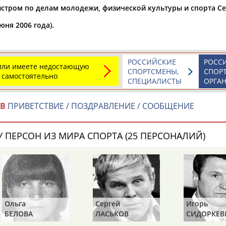
Каримжан
Аделя
Андрей
истром по делам молодежи, физической культуры и спорта С
АБДРАХМАНОВ
АБДРАХМАНОВА
АБДУВАЛИЕВ
ня 2006 года).
РОССИЙСКИЕ
РОСС
 или имеете недостающую
СПОРТСМЕНЫ,
СПОР
Абдула
Магомед
Назир
 самостоятельно
СПЕЦИАЛИСТЫ
ОРГА
АБДУЛЖАЛИЛОВ
АБДУЛКАГИРОВ
АБДУЛЛАЕВ
ОВ
ПРИВЕТСТВИЕ / ПОЗДРАВЛЕНИЕ / СООБЩЕНИЕ
естном спортсмене, тренере, специалисте или исправит
х героев! Герои спорта - это одни из главных патриотов
 ПЕРСОН ИЗ МИРА СПОРТА (25 ПЕРСОНАЛИЙ)
Рустам
Магомед
Нурлан
Сергей
Игорь
Алексей
АБДУРАШИДОВ
АБДУСАЛАМОВ
АБДЫКАЛЫКОВ
ЛАСЬКОВ
СИДОРКЕВИЧ
ВОЕВОДИ