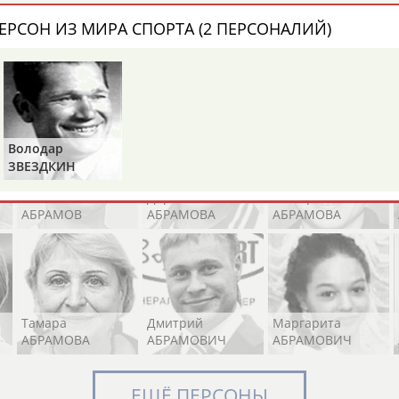
ЕРСОН ИЗ МИРА СПОРТА (2 ПЕРСОНАЛИЙ)
Элизабет
Захария
Александр
АБРААМЯН
АБРАМАШВИЛИ
АБРАМОВ
Володар
ЗВЕЗДКИН
Павел
Дарья
Екатерина
АБРАМОВ
АБРАМОВА
АБРАМОВА
Тамара
Дмитрий
Маргарита
АБРАМОВА
АБРАМОВИЧ
АБРАМОВИЧ
ЕЩЁ ПЕРСОНЫ