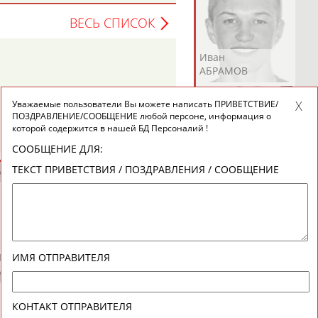
ВЕСЬ СПИСОК
Андрей
Валерий
Иван
АБРАМОВ
АБРАМОВ
АБРАМОВ
Уважаемые пользователи Вы можете написать ПРИВЕТСТВИЕ/
ПОЗДРАВЛЕНИЕ/СООБЩЕНИЕ любой персоне, информация о
которой содержится в нашей БД Персоналий !
СООБЩЕНИЕ ДЛЯ:
Екатерина
Ирина
Лидия
ТЕКСТ ПРИВЕТСТВИЯ / ПОЗДРАВЛЕНИЯ / СООБЩЕНИЕ
АБРАМОВА
АБРАМОВА
АБРАМОВА
Иракли
Осеп
Рамиль
ИМЯ ОТПРАВИТЕЛЯ
АБРАМЯН
АБРАМЯН
АБРАРОВ
КОНТАКТ ОТПРАВИТЕЛЯ