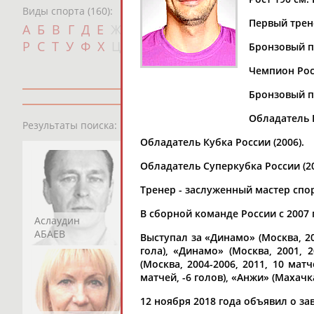
Виды спорта (160):
Первый трен
Дат
А
Б
В
Г
Д
Е
Ж
З
И
К
Л
М
Н
О
П
с
Р
С
Т
У
Ф
Х
Ц
Ч
Ш
Щ
Э
Ю
Я
Бронзовый п
Чемпион Росс
Бронзовый пр
Обладатель К
13181
персон
Результаты поиска:
Обладатель Кубка России (2006).
Обладатель Суперкубка России (20
Тренер - заслуженный мастер спо
В сборной команде России с 2007 
Аслаудин
Елена
Мария
АБАЕВ
АБАИМОВА
АБАКУМОВА
Выступал за «Динамо» (Москва, 201
гола), «Динамо» (Москва, 2001, 2
(Москва, 2004-2006, 2011, 10 матч
матчей, -6 голов), «Анжи» (Махачка
12 ноября 2018 года объявил о з