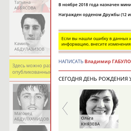
Татьяна
Акжана
Артур
В ноябре 2018 года назначен мин
АББЯСОВА
АБДИКАРИМОВА
АБДРАХМАНОВ
Награжден орденом Дружбы (12 ию
Если вы нашли ошибку в данных
Камиль
Загалав
Камалудин
информацию, внесите изменения
АБДУЛАЗИЗОВ
АБДУЛБЕКОВ
АБДУЛДАУДОВ
НАПИСАТЬ
Владимир ГАБУЛ
Здесь можно разместить информацию о хорошо изв
опубликованных записях. Страна должна знать свои
СЕГОДНЯ ДЕНЬ РОЖДЕНИЯ У
Магомед
Шамиль
Адлан
Ольга
Ольга
АБДУЛХАМИДОВ
АБДУРАХМАНОВ
АБДУРАШИДОВ
ИДЗЕ
КНЯЗЕВА
БЕЛОВА