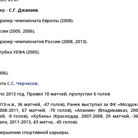
ер -
С.Г. Джанаев
.
а рождения
по
чч
мм
год
чч
мм
год
ризер чемпионата Европы (2008).
ии (2005, 2006).
изер чемпионатов России (2008, 2013).
убка УЕФА (2005).
06).
рта
С.С. Черчесов
.
по 2013 год. Провел 10 матчей, пропустил 6 голов
Юлия
Дмитрий
Тамилла
АБАЛАКИНА
АБАРЕНОВ
АБАСОВА
3-н.в., 36 матчей, -47 голов). Ранее выступал за ФК «Моздок»
008-2011, 67 матчей, -70 голов), «Алания» (Владикавказ, 200
ей, -9 голов), «Кубань» (Краснодар, 2007-2008, 29 матчей, -3
ла, 2011-2013, 43 матча, -45 голов).
авершении спортивной карьеры.