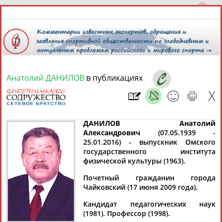
Анатолий ДАНИЛОВ
в публикациях
8 августа 2026 года,
20:03
СПОРТСМЕНЫ, ТРЕНЕРЫ И СПЕЦИАЛИСТЫ
ДАНИЛОВ Анатолий
Александрович
(07.05.1939 -
25.01.2016) - выпускник Омского
13181
персон
Расширенный поиск
Найдено:
государственного института
физической культуры (1963).
Почетный гражданин города
Чайковский (17 июня 2009 года).
Кандидат педагогических наук
Аслаудин
Елена
Мария
Юлия
(1981). Профессор (1998).
АБАЕВ
АБАИМОВА
АБАКУМОВА
АБАЛАКИНА