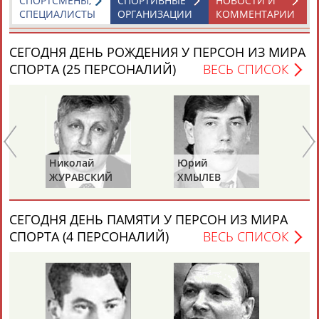
СПОРТСМЕНЫ,
СПОРТИВНЫЕ
НОВОСТИ И
ЕЩЁ ПЕРСОНЫ
СПЕЦИАЛИСТЫ
ОРГАНИЗАЦИИ
КОММЕНТАРИИ
СЕГОДНЯ ДЕНЬ РОЖДЕНИЯ У ПЕРСОН ИЗ МИРА
24 персон из 13181
СПОРТА (25 ПЕРСОНАЛИЙ)
ВЕСЬ СПИСОК
ТАБЛО АКТИВНОСТИ
ЦЕЛИ ПРОЕКТА
КОНТАКТЫ
НАШИ КНОПКИ
РЕКЛАМА
Николай
Юрий
Ми
ЖУРАВСКИЙ
ХМЫЛЕВ
НА
СЕГОДНЯ ДЕНЬ ПАМЯТИ У ПЕРСОН ИЗ МИРА
Вопросы сотрудничества и совместной деятельности
inform@infosport.ru
СПОРТА (4 ПЕРСОНАЛИЙ)
ВЕСЬ СПИСОК
Адресов в новостной рассылке: 996
Подпишись
©
Стадион, 1998-2026