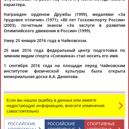
характера.
Награжден орденом Дружбы (1999), медалями «За
трудовое отличие» (1971), «80 лет Госкомспорту России»
(2003), почетным знаком «За заслуги в развитии
Олимпийского движения в России» (1999).
Умер 25 января 2016 года в Чайковском.
Каримжан
Аделя
Андрей
Герман
АБДРАХМАНОВ
АБДРАХМАНОВА
АБДУВАЛИЕВ
АБДУЛАЕВ
25 мая 2016 года федеральный центр подготовки по
зимним видам спорта «Снежинка» стал носить его имя.
1 сентября 2016 года на площади перед Чайковским
институтом физической культуры была открыта
Рамазан
Тагир
Камиль
Загалав
мемориальная доска А.А. Данилова.
АБДУЛАЕВ
АБДУЛАЕВ
АБДУЛАЗИЗОВ
АБДУЛБЕКОВ
Если вы нашли ошибку в данных или имеете
недостающую информацию, внесите изменения
Камалудин
Абдула
Магомед
Назир
самостоятельно
АБДУЛДАУДОВ
АБДУЛЖАЛИЛОВ
АБДУЛКАГИРОВ
АБДУЛЛАЕВ
РОССИЙСКИЕ
РОССИЙСКИЕ
СПОРТИВНЫЕ