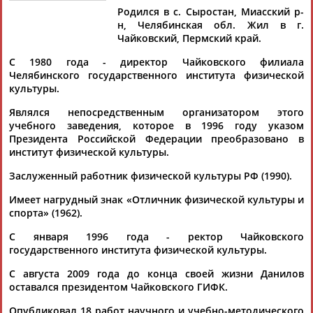
Родился в с. Сыростан, Миасский р-
н, Челябинская обл. Жил в г.
Чайковский, Пермский край.
С 1980 года - директор Чайковского филиала
Дмитрий
Тамилла
Рамазан
Ростом
Челябинского государственного института физической
АБАРЕНОВ
АБАСОВА
АБАЧАРАЕВ
АБАШИДЗЕ
культуры.
Являлся непосредственным организатором этого
учебного заведения, которое в 1996 году указом
Президента Российской Федерации преобразовано в
Флюра
Татьяна
Акжана
Артур
институт физической культуры.
АББАТЕ-
АББЯСОВА
АБДИКАРИМОВА
АБДРАХМАНОВ
БУЛАТОВА
Заслуженный работник физической культуры РФ (1990).
Имеет нагрудный знак «Отличник физической культуры и
спорта» (1962).
С января 1996 года - ректор Чайковского
государственного института физической культуры.
С августа 2009 года до конца своей жизни Данилов
оставался президентом Чайковского ГИФК.
Опубликовал 18 работ научного и учебно-методического