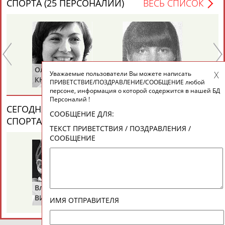
СПОРТА (25 ПЕРСОНАЛИЙ)
ВЕСЬ СПИСОК
ТАБЛО АКТИВНОСТИ
ЦЕЛИ ПРОЕКТА
КОНТАКТЫ
НАШИ КНОПКИ
РЕКЛАМА
Ольга
Ольга
Се
Уважаемые пользователи Вы можете написать
Е
КНЯЗЕВА
БЕЛОВА
ЛА
ПРИВЕТСТВИЕ/ПОЗДРАВЛЕНИЕ/СООБЩЕНИЕ любой
персоне, информация о которой содержится в нашей БД
Персоналий !
СЕГОДНЯ ДЕНЬ ПАМЯТИ У ПЕРСОН ИЗ МИРА
СООБЩЕНИЕ ДЛЯ:
СПОРТА (2 ПЕРСОНАЛИЙ)
ВЕСЬ СПИСОК
Вопросы сотрудничества и совместной деятельности
inform@infosport.ru
ТЕКСТ ПРИВЕТСТВИЯ / ПОЗДРАВЛЕНИЯ /
СООБЩЕНИЕ
Адресов в новостной рассылке: 996
Подпишись
©
Стадион, 1998-2026
Владимир
Володар
Разработка и поддержка ООО НАИТ «Стадион»
ВИКУЛОВ
ЗВЕЗДКИН
ИМЯ ОТПРАВИТЕЛЯ