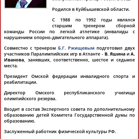
Дмитрий
Тамилла
Рамазан
Ростом
АБАРЕНОВ
АБАСОВА
АБАЧАРАЕВ
АБАШИДЗЕ
Родился в Куйбышевской области.
С 1988 по 1992 годы являлся
старшим тренером сборной
команды России по легкой атлетике (инвалиды с
Флюра
Татьяна
Акжана
Артур
нарушением опорно-двигательного аппарата).
АББАТЕ-
АББЯСОВА
АБДИКАРИМОВА
АБДРАХМАНОВ
Совместно с тренером
Б.Г. Ржищевым
подготовил двух
БУЛАТОВА
участников Паралимпийских игр в Атланте -
В. Яшина
и
А.
Иванова
, занявших, соответственно, шестое и седьмое
места.
Президент Омской федерации инвалидного спорта и
реабилитации.
Директор Омского республиканского училища
олимпийского резерва.
Входит в состав Экспертного совета по дополнительному
образованию детей Комитета Государственной думы по
образованию.
Заслуженный работник физической культуры РФ.