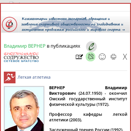
9 августа 2026 года,
09:44
СПОРТСМЕНЫ, ТРЕНЕРЫ И СПЕЦИАЛИСТЫ
Владимир ВЕРНЕР
в публикациях
13181
персон
Расширенный поиск
Найдено:
ВЕРНЕР Владимир
Викторович
(24.07.1950) - окончил
Аслаудин
Елена
Мария
Юлия
Омский государственный институт
Легкая атлетика
АБАЕВ
АБАИМОВА
АБАКУМОВА
АБАЛАКИНА
физической культуры (1972).
Профессор кафедры легкой
атлетики (2003).
Заслуженный тренер России (1992).