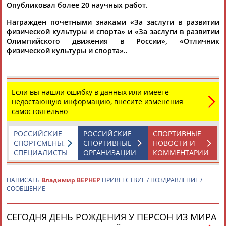
Опубликовал более 20 научных работ.
Награжден почетными знаками «За заслуги в развитии
Каримжан
Аделя
Андрей
Герман
физической культуры и спорта» и «За заслуги в развитии
АБДРАХМАНОВ
АБДРАХМАНОВА
АБДУВАЛИЕВ
АБДУЛАЕВ
Олимпийского движения в России», «Отличник
физической культуры и спорта»..
Рамазан
Тагир
Камиль
Загалав
Если вы нашли ошибку в данных или имеете
АБДУЛАЕВ
АБДУЛАЕВ
АБДУЛАЗИЗОВ
АБДУЛБЕКОВ
недостающую информацию, внесите изменения
самостоятельно
РОССИЙСКИЕ
РОССИЙСКИЕ
СПОРТИВНЫЕ
СПОРТСМЕНЫ,
СПОРТИВНЫЕ
НОВОСТИ И
Камалудин
Абдула
Магомед
Назир
СПЕЦИАЛИСТЫ
ОРГАНИЗАЦИИ
КОММЕНТАРИИ
АБДУЛДАУДОВ
АБДУЛЖАЛИЛОВ
АБДУЛКАГИРОВ
АБДУЛЛАЕВ
НАПИСАТЬ
Владимир ВЕРНЕР
ПРИВЕТСТВИЕ / ПОЗДРАВЛЕНИЕ /
ЕЩЁ ПЕРСОНЫ
СООБЩЕНИЕ
СЕГОДНЯ ДЕНЬ РОЖДЕНИЯ У ПЕРСОН ИЗ МИРА
24 персон из 13181