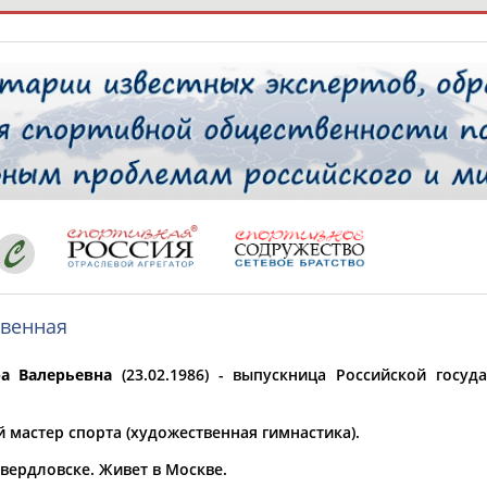
РЕСУРСНАЯ ПЛОЩАДКА
ТАБЛО АК
 специалисты
твенная
ставляет регион*
 выбран
а Валерьевна
(23.02.1986) - выпускница Российской госу
* для действующих спортсменов
то рождения
 выбран
 мастер спорта (художественная гимнастика).
ион проживания
вердловске. Живет в Москве.
 выбран