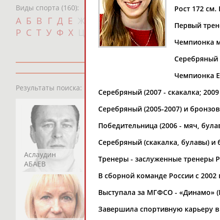
Виды спорта (160):
Рост 172 см. 
Дат
А
Б
В
Г
Д
Е
Ж
З
И
К
Л
М
Н
О
П
Первый трен
с
Р
С
Т
У
Ф
Х
Ц
Ч
Ш
Щ
Э
Ю
Я
Чемпионка мир
Серебряный 
Чемпионка Ев
13181
персон
Результаты поиска:
Серебряный (2007 - скакалка; 2009
Серебряный (2005-2007) и бронзов
Победительница (2006 - мяч, була
Серебряный (скакалка, булавы) и 
Аслаудин
Елена
Мария
Тренеры - заслуженные тренеры 
АБАЕВ
АБАИМОВА
АБАКУМОВА
В сборной команде России с 2002 
Выступала за МГФСО - «Динамо» (
Завершила спортивную карьеру в 