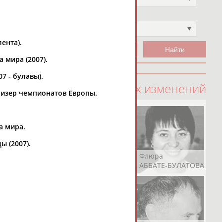
Чемпион
Не выбран
лента).
 мира (2007).
7 - булавы).
100 последних изменений
 призер чемпионатов Европы.
а мира.
ы (2007).
Рамазан
Ростом
Флюра
АБАЧАРАЕВ
АБАШИДЗЕ
АББАТЕ-БУЛАТОВА