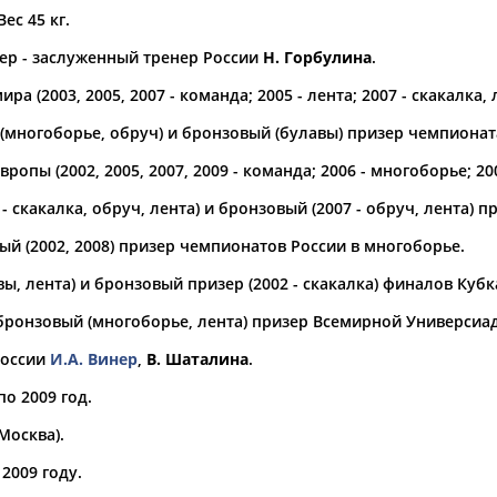
Вес 45 кг.
а рождения
ер - заслуженный тренер России
Н. Горбулина
.
по
чч
мм
год
чч
мм
год
а (2003, 2005, 2007 - команда; 2005 - лента; 2007 - скакалка, 
(многоборье, обруч) и бронзовый (булавы) призер чемпионата
ропы (2002, 2005, 2007, 2009 - команда; 2006 - многоборье; 200
 - скакалка, обруч, лента) и бронзовый (2007 - обруч, лента)
ый (2002, 2008) призер чемпионатов России в многоборье.
вы, лента) и бронзовый призер (2002 - скакалка) финалов Кубк
бронзовый (многоборье, лента) призер Всемирной Универсиад
Юлия
Дмитрий
Тамилла
России
И.А. Винер
,
В. Шаталина
.
АБАЛАКИНА
АБАРЕНОВ
АБАСОВА
по 2009 год.
Москва).
2009 году.