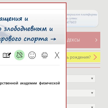
Просмотры материалов платформы
за сутки:
47603
ТИВНОСТИ
СВОДНЫЕ ИНДЕКСЫ
У кого сегодня день рождения?
Профессия
Не выбран
дарственной академии физической
Спортивное звание
Не выбран
Учёное звание
Не выбран