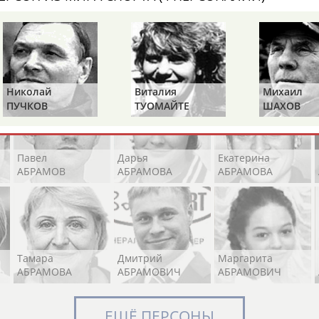
Элизабет
Захария
Александр
АБРААМЯН
АБРАМАШВИЛИ
АБРАМОВ
Николай
Виталия
Михаил
ПУЧКОВ
ТУОМАЙТЕ
ШАХОВ
Павел
Дарья
Екатерина
АБРАМОВ
АБРАМОВА
АБРАМОВА
Тамара
Дмитрий
Маргарита
АБРАМОВА
АБРАМОВИЧ
АБРАМОВИЧ
ЕЩЁ ПЕРСОНЫ