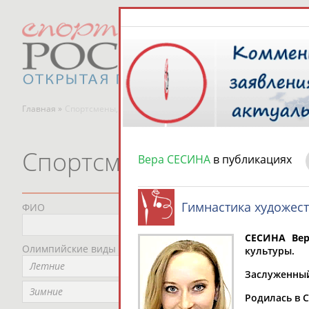
Главная »
Спортсмены, тренеры и специалисты
Спортсмены, тренеры и
Вера СЕСИНА
в публикациях
Гимнастика художес
ФИО
Пред
Не
СЕСИНА Вер
Олимпийские виды спорта
Мес
культуры.
Летние
Не
Заслуженный
Рег
Зимние
Родилась в С
Не