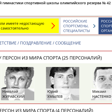
Каримжан
Аделя
Андрей
й гимнастики спортивной школы олимпийского резерва № 42
АБДРАХМАНОВ
АБДРАХМАНОВА
АБДУВАЛИЕВ
РОССИЙСКИЕ
РОСС
 или имеете недостающую
СПОРТСМЕНЫ,
СПОР
 самостоятельно
СПЕЦИАЛИСТЫ
ОРГА
Абдула
Магомед
Назир
АБДУЛЖАЛИЛОВ
АБДУЛКАГИРОВ
АБДУЛЛАЕВ
ТСТВИЕ / ПОЗДРАВЛЕНИЕ / СООБЩЕНИЕ
естном спортсмене, тренере, специалисте или исправит
 ПЕРСОН ИЗ МИРА СПОРТА (25 ПЕРСОНАЛИЙ)
х героев! Герои спорта - это одни из главных патриотов
Николай
Юрий
Михаил
ЖУРАВСКИЙ
ХМЫЛЕВ
НАСТЕНКО
Рустам
Магомед
Нурлан
АБДУРАШИДОВ
АБДУСАЛАМОВ
АБДЫКАЛЫКОВ
ЕРСОН ИЗ МИРА СПОРТА (4 ПЕРСОНАЛИЙ)