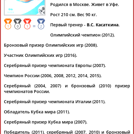
ВОЛКОВ
ВОЛКОВ
ВОЛКОВ
ВОЛКОВ
Родился в Москве. Живет в Уфе.
Рост 210 см. Вес 90 кг.
Первый тренер -
В.С. Касаткина
.
=
1
0
1
2
Александр
Олимпийский чемпион (2012).
ВОЛКОВ
Бронзовый призер Олимпийских игр (2008).
Участник Олимпийских игр (2016).
Ваш запрос: "Александр ВОЛКОВ"
Серебряный призер чемпионата Европы (2007).
Документы 1-10 из 17 найденных уникальных документов
Чемпион России (2006, 2008, 2012, 2014, 2015).
1
2
Серебряный (2004, 2007) и бронзовый (2010) призер
чемпионатов России.
"Белогорье" возглавил олимпийский чемпион Александр
Волков
Серебряный призер чемпионата Италии (2011).
Олимпийский чемпион
Александр
Волков
, в мае
завершивший карьеру волейболиста, стал новым главным
Обладатель Кубка мира (2011).
тренером "Белогорья&quo... ...заняло пятое место в
Серебряный призер Кубка мира (2007).
чемпионате страны в минувшем сезоне.
Волков
завершил
карьеру игрока в начале мая в статусе чемпиона...
Победитель (2011), серебряный (2007, 2010) и бронзовый
(Проект:
Информационное агентство СТАДИОН
)