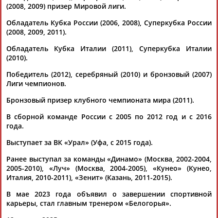
(2008, 2009) призер Мировой лиги.
26.05.2023
С-П "Зенит" уступил "Кузбассу" и сыграет за третье место с
Обладатель Кубка России (2006, 2008), Суперкубка России
"Факелом"
(2008, 2009, 2011).
...кемеровскому "Кузбассу" - 1:3. Теперь подопечные
Обладатель Кубка Италии (2011), Суперкубка Италии
Александра
Климкина сыграют за бронзовые медали с...
(2010).
...3:1 (19:25, 17:25, 25:23, 23:25) З: Сивожелез (5),
Волков
(9),
Антипкин (3), Камехо (20), Червяков (5), Грозер...
Победитель (2012), серебряный (2010) и бронзовый (2007)
(Проект:
Информационное агентство СТАДИОН
)
Лиги чемпионов.
26.04.2019
Бронзовый призер клубного чемпионата мира (2011).
Александр Волков: Выиграть в один год и Лигу наций, и
чемпионат мира по волейболу сложно
В сборной команде России с 2005 по 2012 год и с 2016
...чемпионате мира, считает олимпийский чемпион Лондона
года.
Александр
Волков
. Центральный блокирующий
питерского... ...и мы будем диву даваться? — А как насчёт
Выступает за ВК «Урал» (Уфа, с 2015 года).
Александра
Волкова
? — Я готов. Говорил, что мечтаю
поехать на...
Ранее выступал за команды «Динамо» (Москва, 2002-2004,
(Проект:
Информационное агентство СТАДИОН
)
2005-2010), «Луч» (Москва, 2004-2005), «Кунео» (Кунео,
07.10.2018
Италия, 2010-2011), «Зенит» (Казань, 2011-2015).
Поражение от сборной США оставило российских
В мае 2023 года объявил о завершении спортивной
волейболистов без медалей ЧМ
карьеры, стал главным тренером «Белогорья».
...подведены в октябре-ноябре. Генеральный секретарь ВФВ
Александр
Яременко заметил, что команде помешали