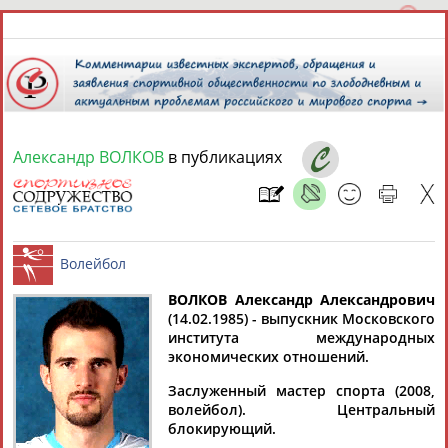
Александр ВОЛКОВ
в публикациях
9 августа 2026 года,
14:43
СПОРТСМЕНЫ, ТРЕНЕРЫ И СПЕЦИАЛИСТЫ
ВОЛКОВ Александр Александрович
5
персон
Расширенный поиск
Найдено:
(14.02.1985) - выпускник Московского
института международных
Волейбол
экономических отношений.
Заслуженный мастер спорта (2008,
волейбол). Центральный
блокирующий.
Александр
Александр
Александр
Александр