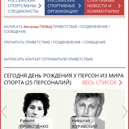
РОССИЙСКИЕ
РОССИЙСКИЕ
СПОРТИВНЫЕ
СПОРТСМЕНЫ,
СПОРТИВНЫЕ
НОВОСТИ И
СПЕЦИАЛИСТЫ
ОРГАНИЗАЦИИ
КОММЕНТАРИИ
ТАБЛО АКТИВНОСТИ
НАПИСАТЬ
Наталья ГОЛЬЦ
ПРИВЕТСТВИЕ / ПОЗДРАВЛЕНИЕ /
СООБЩЕНИЕ
ЦЕЛИ ПРОЕКТА
КОНТАКТЫ
НАШИ КНОПКИ
РЕКЛАМА
ПРОЧИТАТЬ ПРИВЕТСТВИЕ / ПОЗДРАВЛЕНИЕ / СООБЩЕНИЕ
ЗАПРОСИТЬ КОНТАКТ ОТПРАВИТЕЛЯ ПРИВЕТСТВИЯ
Вопросы сотрудничества и совместной деятельности
inform@infosport.ru
СЕГОДНЯ ДЕНЬ РОЖДЕНИЯ У ПЕРСОН ИЗ МИРА
Адресов в новостной рассылке: 996
СПОРТА (25 ПЕРСОНАЛИЙ)
ВЕСЬ СПИСОК
Подпишись
©
Стадион, 1998-2026
Разработка и поддержка ООО НАИТ «Стадион»
Равиля
Николай
Ю
ПРОКОПЕНКО
ЖУРАВСКИЙ
Х