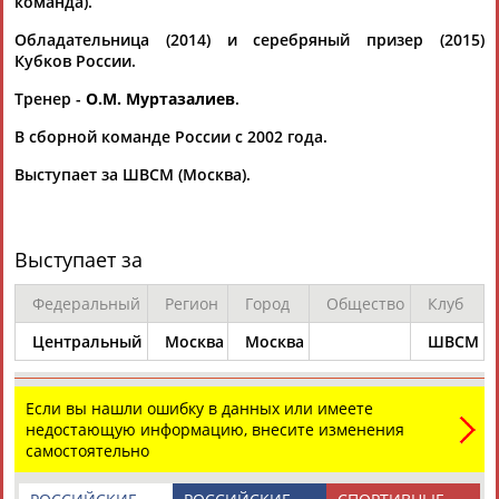
команда).
Обладательница (2014) и серебряный призер (2015)
Кубков России.
Каримжан
Аделя
Андрей
Герман
АБДРАХМАНОВ
АБДРАХМАНОВА
АБДУВАЛИЕВ
АБДУЛАЕВ
Тренер -
О.М. Муртазалиев
.
В сборной команде России с 2002 года.
Выступает за ШВСМ (Москва).
Рамазан
Тагир
Камиль
Загалав
АБДУЛАЕВ
АБДУЛАЕВ
АБДУЛАЗИЗОВ
АБДУЛБЕКОВ
Выступает за
Федеральный
Регион
Город
Общество
Клуб
Камалудин
Абдула
Магомед
Назир
Центральный
Москва
Москва
ШВСМ
АБДУЛДАУДОВ
АБДУЛЖАЛИЛОВ
АБДУЛКАГИРОВ
АБДУЛЛАЕВ
ЕЩЁ ПЕРСОНЫ
Если вы нашли ошибку в данных или имеете
недостающую информацию, внесите изменения
самостоятельно
24 персон из 13181