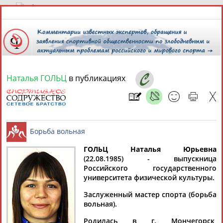
8 августа 2026 года,
04:38
СПОРТСМЕНЫ, ТРЕНЕРЫ И СПЕЦИАЛИСТЫ
Наталья ГОЛЬЦ
в публикациях
13181
персон
Расширенный поиск
Найдено:
ГОЛЬЦ Наталья Юрьевна
(22.08.1985) - выпускница
Аслаудин
Елена
Мария
Юлия
Российского государственного
Борьба вольная
АБАЕВ
АБАИМОВА
АБАКУМОВА
АБАЛАКИНА
университета физической культуры.
Заслуженный мастер спорта (борьба
вольная).
Родилась в г. Мончегорск,