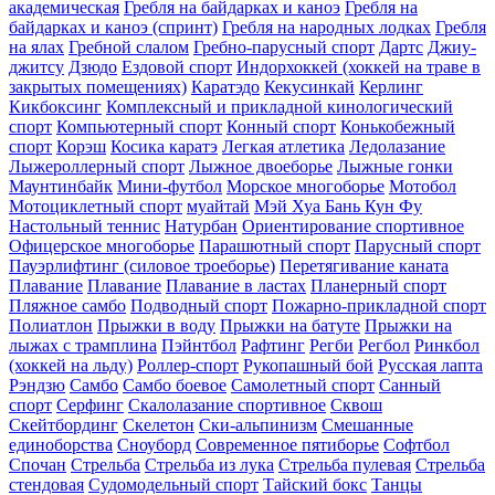
академическая
Гребля на байдарках и каноэ
Гребля на
байдарках и каноэ (спринт)
Гребля на народных лодках
Гребля
на ялах
Гребной слалом
Гребно-парусный спорт
Дартс
Джиу-
джитсу
Дзюдо
Ездовой спорт
Индорхоккей (хоккей на траве в
закрытых помещениях)
Каратэдо
Кекусинкай
Керлинг
Кикбоксинг
Комплексный и прикладной кинологический
спорт
Компьютерный спорт
Конный спорт
Конькобежный
спорт
Корэш
Косика каратэ
Легкая атлетика
Ледолазание
Лыжероллерный спорт
Лыжное двоеборье
Лыжные гонки
Маунтинбайк
Мини-футбол
Морское многоборье
Мотобол
Мотоциклетный спорт
муайтай
Мэй Хуа Бань Кун Фу
Настольный теннис
Натурбан
Ориентирование cпортивное
Офицерское многоборье
Парашютный спорт
Парусный спорт
Пауэрлифтинг (силовое троеборье)
Перетягивание каната
Плавание
Плавание
Плавание в ластах
Планерный спорт
Пляжное самбо
Подводный спорт
Пожарно-прикладной спорт
Полиатлон
Прыжки в воду
Прыжки на батуте
Прыжки на
лыжах с трамплина
Пэйнтбол
Рафтинг
Регби
Регбол
Ринкбол
(хоккей на льду)
Роллер-спорт
Рукопашный бой
Русская лапта
Рэндзю
Самбо
Самбо боевое
Самолетный спорт
Санный
спорт
Серфинг
Скалолазание спортивное
Сквош
Скейтбординг
Скелетон
Ски-альпинизм
Смешанные
единоборства
Сноуборд
Современное пятиборье
Софтбол
Спочан
Стрельба
Стрельба из лука
Стрельба пулевая
Стрельба
стендовая
Судомодельный спорт
Тайский бокс
Танцы