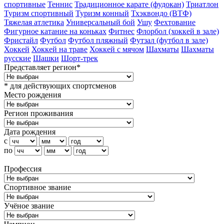
спортивные
Теннис
Традиционное карате (фудокан)
Триатлон
Туризм cпортивный
Туризм конный
Тхэквондо (ВТФ)
Тяжелая атлетика
Универсальный бой
Ушу
Фехтование
Фигурное катание на коньках
Фитнес
Флорбол (хоккей в зале)
Фристайл
Футбол
Футбол пляжный
Футзал (футбол в зале)
Хоккей
Хоккей на траве
Хоккей с мячом
Шахматы
Шахматы
русские
Шашки
Шорт-трек
Представляет регион*
* для действующих спортсменов
Место рождения
Регион проживания
Дата рождения
с
по
Профессия
Спортивное звание
Учёное звание