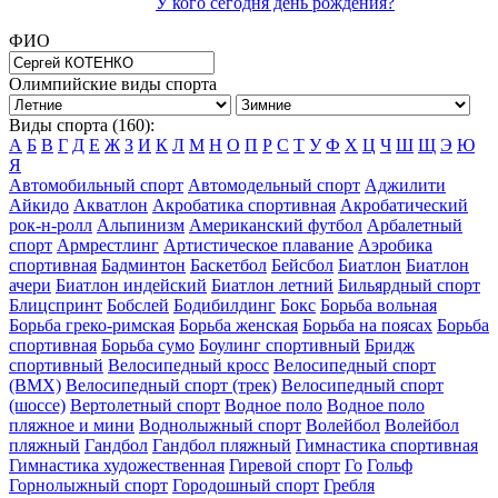
У кого сегодня день рождения?
ФИО
Олимпийские виды спорта
Виды спорта (160):
А
Б
В
Г
Д
Е
Ж
З
И
К
Л
М
Н
О
П
Р
С
Т
У
Ф
Х
Ц
Ч
Ш
Щ
Э
Ю
Я
Автомобильный спорт
Автомодельный спорт
Аджилити
Айкидо
Акватлон
Акробатика спортивная
Акробатический
рок-н-ролл
Альпинизм
Американский футбол
Арбалетный
спорт
Армрестлинг
Артистическое плавание
Аэробика
спортивная
Бадминтон
Баскетбол
Бейсбол
Биатлон
Биатлон
ачери
Биатлон индейский
Биатлон летний
Бильярдный спорт
Блицспринт
Бобслей
Бодибилдинг
Бокс
Борьба вольная
Борьба греко-римская
Борьба женская
Борьба на поясах
Борьба
спортивная
Борьба сумо
Боулинг спортивный
Бридж
спортивный
Велосипедный кросс
Велосипедный спорт
(BMX)
Велосипедный спорт (трек)
Велосипедный спорт
(шоссе)
Вертолетный спорт
Водное поло
Водное поло
пляжное и мини
Воднолыжный спорт
Волейбол
Волейбол
пляжный
Гандбол
Гандбол пляжный
Гимнастика спортивная
Гимнастика художественная
Гиревой спорт
Го
Гольф
Горнолыжный спорт
Городошный спорт
Гребля