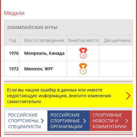
Медали
ОЛИМПИЙСКИЕ ИГРЫ
ТАБЛО АКТИВНОСТИ
Год
Место проведения
Занятое место
Дисциплина
1976
Монреаль, Канада
ЦЕЛИ ПРОЕКТА
КОНТАКТЫ
НАШИ КНОПКИ
РЕКЛАМА
3
1972
Мюнхен, ФРГ
1
Вопросы сотрудничества и совместной деятельности
inform@infosport.ru
Если вы нашли ошибку в данных или имеете
недостающую информацию, внесите изменения
Адресов в новостной рассылке: 996
самостоятельно
Подпишись
РОССИЙСКИЕ
РОССИЙСКИЕ
СПОРТИВНЫЕ
©
Стадион, 1998-2026
СПОРТСМЕНЫ,
СПОРТИВНЫЕ
НОВОСТИ И
СПЕЦИАЛИСТЫ
ОРГАНИЗАЦИИ
КОММЕНТАРИИ
Разработка и поддержка ООО НАИТ «Стадион»