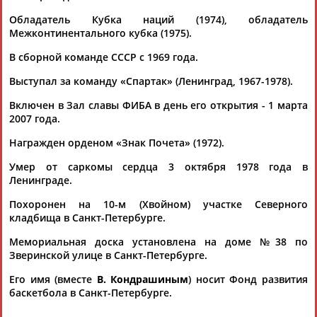
Михаил Степанов: Бриллиантовый юбилей признания
Обладатель Кубка наций (1974), обладатель
отечественного баскетбола!
Межконтинентального кубка (1975).
...(1938 г.), заслуженных тренеров СССР Георгия Авалишвили,
Александра
Гомельского, Степана Спандарьяна (1956 г.)....
В сборной команде СССР с 1969 года.
...Зал славы ФИБА Лидия Алексеева,
Александр
Гомельский,
Сергей
Белов
, Ульяна Семёнова и Арвидас Сабонис. В Зал
Выступал за команду «Спартак» (Ленинград, 1967-1978).
славы ФИБА...
Включен в Зал славы ФИБА в день его открытия - 1 марта
(Проект:
Информационное агентство СТАДИОН
)
13.05.2022
2007 года.
Михаил Степанов: Два берега одной реки
Награжден орденом «Знак Почета» (1972).
Это повествование о величии двух мэтров отечественного
баскетбола, заслуженных тренеров СССР -
Александре
Умер от саркомы сердца 3 октября 1978 года в
Яковлевиче Гомельск... ... В команде тренировались
Ленинграде.
олимпийские чемпионы
Александр
Белов
и Иван Дворный,
Похоронен на 10-м (Хвойном) участке Северного
чемпионы мира
Александр
Большаков, Юрий...
кладбища в Санкт-Петербурге.
(Проект:
Информационное агентство СТАДИОН
)
14.07.2021
Мемориальная доска установлена на доме №38 по
Сергей Тараканов избран в Зал славы ФИБА
Зверинской улице в Санкт-Петербурге.
...славы ФИБА. До него этой чести были удостоены 8 игроков
(
Александр
Белов
, Сергей
Белов
, Валдис Валтерс, Наталья...
Его имя (вместе
В. Кондрашиным
) носит Фонд развития
(Проект:
Информационное агентство СТАДИОН
)
баскетбола в Санкт-Петербурге.
30.03.2021