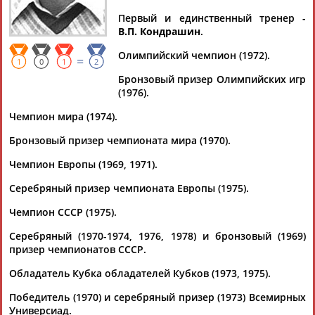
БЕЛОВ
БЕЛОВ
Первый и единственный тренер -
В.П. Кондрашин
.
Ваш запрос: "Александр Белов"
Олимпийский чемпион (1972).
=
1
0
1
2
Документы 1-5 из 5 найденных уникальных документов
Бронзовый призер Олимпийских игр
(1976).
Владимир Гомельский: "Баскетбол для меня - это жизнь!"
...и не представляю. И мне такая жизнь нравится. Ваш отец
Чемпион мира (1974).
Александр
Яковлевич Гомельский - Олимпийским
Бронзовый призер чемпионата мира (1970).
чемпион,... ...но, увы, они тоже прячутся за спины
легионеров.
Александр
Белов
и Сергей
Белов
, Иван
Чемпион Европы (1969, 1971).
Едешко, Арвидас Сабонис, Владимир...
(Проект:
Информационное агентство СТАДИОН
)
Серебряный призер чемпионата Европы (1975).
24.04.2024
Чемпион СССР (1975).
Михаил Степанов: Ностальгия. Часть 4. Звёздная команда
молодости нашей
Серебряный (1970-1974, 1976, 1978) и бронзовый (1969)
...-1991). В этом списке четыре российских баскетболиста:
призер чемпионатов СССР.
Александр
Белов
, Сергей
Белов
, Анатолий Мышкин, Виктор
Зубков.... ...Первая: №1 – Станислав Ерёмин, №2 – Сергей
Обладатель Кубка обладателей Кубков (1973, 1975).
Белов
№3 – Геннадий Вольнов, №4 –
Александр
...
(Проект:
Информационное агентство СТАДИОН
)
Победитель (1970) и серебряный призер (1973) Всемирных
05.10.2023
Универсиад.