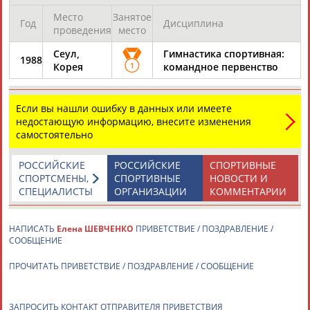
Место
Занятое
Год
Дисциплина
проведения
место
Сеул,
Гимнастика спортивная:
1988
Корея
1
командное первенство
Вопросы сотрудничества и совместной деятельности
inform@infosport.ru
Адресов в новостной рассылке: 996
Если вы нашли ошибку в данных или имеете
Подпишись
недостающую информацию, внесите изменения
самостоятельно
©
Стадион, 1998-2026
РОССИЙСКИЕ
РОССИЙСКИЕ
СПОРТИВНЫЕ
Разработка и поддержка ООО НАИТ «Стадион»
СПОРТСМЕНЫ,
СПОРТИВНЫЕ
НОВОСТИ И
СПЕЦИАЛИСТЫ
ОРГАНИЗАЦИИ
КОММЕНТАРИИ
НАПИСАТЬ
Елена ШЕВЧЕНКО
ПРИВЕТСТВИЕ / ПОЗДРАВЛЕНИЕ /
СООБЩЕНИЕ
ПРОЧИТАТЬ ПРИВЕТСТВИЕ / ПОЗДРАВЛЕНИЕ / СООБЩЕНИЕ
ЗАПРОСИТЬ КОНТАКТ ОТПРАВИТЕЛЯ ПРИВЕТСТВИЯ