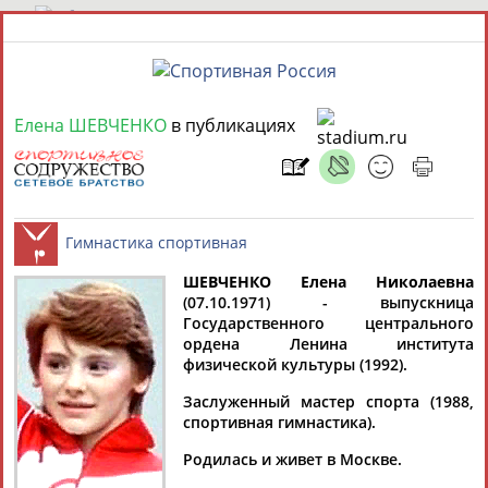
7 августа 2026 года,
09:24
Елена ШЕВЧЕНКО
в публикациях
СПОРТСМЕНЫ, ТРЕНЕРЫ И СПЕЦИАЛИСТЫ
1
персона
Расширенный поиск
Найдено:
ШЕВЧЕНКО Елена Николаевна
(07.10.1971) - выпускница
Гимнастика спортивная
Государственного центрального
Елена
ордена Ленина института
ШЕВЧЕНКО
физической культуры (1992).
Заслуженный мастер спорта (1988,
Ваш запрос: "Елена ШЕВЧЕНКО"
спортивная гимнастика).
Документы 1-2 из 2 найденных уникальных документов
Родилась и живет в Москве.
Алексей Немов: Этот день дети запомнят на всю жизнь -