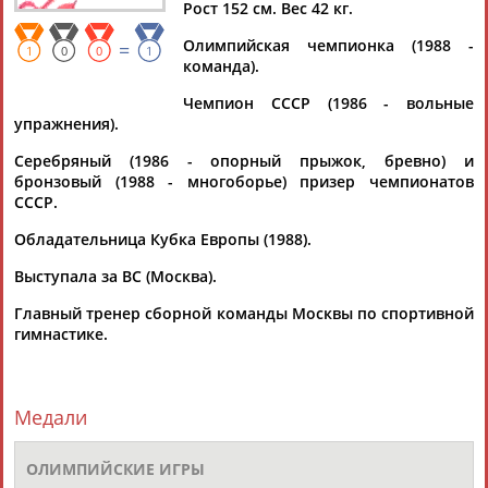
Рост 152 см. Вес 42 кг.
даже если им придётся бросить гимнастику
...детьми. Ему помогли в этом Светлана Хоркина, Алия
Олимпийская чемпионка (1988 -
=
1
0
0
1
Мустафина,
Елена
Замолодчикова,
Елена
Шевченко
,
команда).
Николай Крюков, Антон...
(Проект:
Информационное агентство СТАДИОН
)
Чемпион СССР (1986 - вольные
30.10.2016
упражнения).
Виталий Мутко встретился со спортсменами-ветеранами
Серебряный (1986 - опорный прыжок, бревно) и
Великой Отечественной войны
бронзовый (1988 - многоборье) призер чемпионатов
...приняли участие чемпионы и призеры Олимпийских игр
СССР.
Елена
Шевченко
(греко-римская борьба), Александр
Зубков...
Обладательница Кубка Европы (1988).
(Проект:
Информационное агентство СТАДИОН
)
06.05.2016
Выступала за ВС (Москва).
Главный тренер сборной команды Москвы по спортивной
гимнастике.
ТАБЛО АКТИВНОСТИ
Медали
ОЛИМПИЙСКИЕ ИГРЫ
ЦЕЛИ ПРОЕКТА
КОНТАКТЫ
НАШИ КНОПКИ
РЕКЛАМА