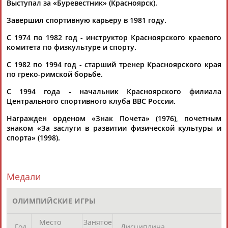
Выступал за «Буревестник» (Красноярск).
Завершил спортивную карьеру в 1981 году.
С 1974 по 1982 год - инструктор Красноярского краевого
комитета по физкультуре и спорту.
С 1982 по 1994 год - старший тренер Красноярского края
Каримжан
Аделя
Андрей
Герман
по греко-римской борьбе.
АБДРАХМАНОВ
АБДРАХМАНОВА
АБДУВАЛИЕВ
АБДУЛАЕВ
С 1994 года - начальник Красноярского филиала
Центрального спортивного клуба ВВС России.
Награжден орденом «Знак Почета» (1976), почетным
знаком «За заслуги в развитии физической культуры и
Рамазан
Тагир
Камиль
Загалав
спорта» (1998).
АБДУЛАЕВ
АБДУЛАЕВ
АБДУЛАЗИЗОВ
АБДУЛБЕКОВ
Медали
Камалудин
Абдула
Магомед
Назир
ОЛИМПИЙСКИЕ ИГРЫ
АБДУЛДАУДОВ
АБДУЛЖАЛИЛОВ
АБДУЛКАГИРОВ
АБДУЛЛАЕВ
Место
Занятое
Год
Дисциплина