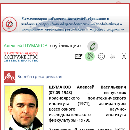
Алексей ШУМАКОВ
в публикациях
7 августа 2026 года,
17:19
СПОРТСМЕНЫ, ТРЕНЕРЫ И СПЕЦИАЛИСТЫ
13181
персон
Расширенный поиск
Найдено:
ШУМАКОВ Алексей Васильевич
(07.09.1948) - выпускник
Красноярского политехнического
Борьба греко-римская
института (1971), аспирантуры
Всесоюзного научно-
исследовательского института
физкультуры (1979).
Аслаудин
Елена
Мария
Юлия
АБАЕВ
АБАИМОВА
АБАКУМОВА
АБАЛАКИНА
Заслуженный мастер спорта (1976,