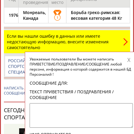
ЕЩЁ ПЕРСОНЫ
проведения
место
Монреаль,
Борьба греко-римская:
1976
Канада
1
весовая категория 48 Кг
24 персон из 13181
Если вы нашли ошибку в данных или имеете
недостающую информацию, внесите изменения
ТАБЛО АКТИВНОСТИ
самостоятельно
Уважаемые пользователи Вы можете написать
РОССИЙСКИЕ
РОССИЙСКИЕ
СПОРТИВНЫЕ
ПРИВЕТСТВИЕ/ПОЗДРАВЛЕНИЕ/СООБЩЕНИЕ любой
ЦЕЛИ ПРОЕКТА
КОНТАКТЫ
НАШИ КНОПКИ
РЕКЛАМА
СПОРТСМЕНЫ,
СПОРТИВНЫЕ
НОВОСТИ И
персоне, информация о которой содержится в нашей БД
СПЕЦИАЛИСТЫ
ОРГАНИЗАЦИИ
КОММЕНТАРИИ
Персоналий !
СООБЩЕНИЕ ДЛЯ:
НАПИСАТЬ
Алексей ШУМАКОВ
ПРИВЕТСТВИЕ / ПОЗДРАВЛЕНИЕ /
ТЕКСТ ПРИВЕТСТВИЯ / ПОЗДРАВЛЕНИЯ /
СООБЩЕНИЕ
СООБЩЕНИЕ
Вопросы сотрудничества и совместной деятельности
inform@infosport.ru
Адресов в новостной рассылке: 996
СЕГОДНЯ ДЕНЬ РОЖДЕНИЯ У ПЕРСОН ИЗ МИРА
СПОРТА (33 ПЕРСОНАЛИЙ)
ВЕСЬ СПИСОК
Подпишись
©
Стадион, 1998-2026