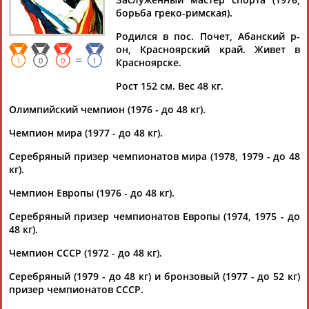
борьба греко-римская).
Родился в пос. Почет, Абанский р-
он, Красноярский край. Живет в
=
Дмитрий
Тамилла
Рамазан
Ростом
1
0
0
1
Красноярске.
АБАРЕНОВ
АБАСОВА
АБАЧАРАЕВ
АБАШИДЗЕ
Рост 152 см. Вес 48 кг.
Олимпийский чемпион (1976 - до 48 кг).
Чемпион мира (1977 - до 48 кг).
Флюра
Татьяна
Акжана
Артур
АББАТЕ-
АББЯСОВА
АБДИКАРИМОВА
АБДРАХМАНОВ
Серебряный призер чемпионатов мира (1978, 1979 - до 48
БУЛАТОВА
кг).
Чемпион Европы (1976 - до 48 кг).
Серебряный призер чемпионатов Европы (1974, 1975 - до
48 кг).
Чемпион СССР (1972 - до 48 кг).
Серебряный (1979 - до 48 кг) и бронзовый (1977 - до 52 кг)
призер чемпионатов СССР.