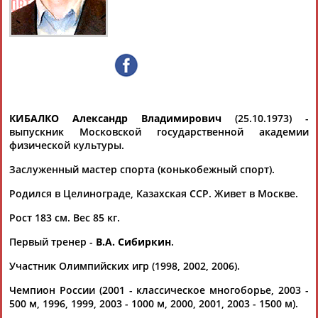
КИБАЛКО
Ваш запрос: "Александр КИБАЛКО"
Документы 1-10 из 19 найденных уникальных документов
1
2
КИБАЛКО Александр Владимирович
(25.10.1973) -
выпускник Московской государственной академии
Александр Кибалко избран на пост вице-президента
физической культуры.
Международного союза конькобежцев
Россиянин
Александр
Кибалко
был избран на пост вице-
Заслуженный мастер спорта (конькобежный спорт).
президента Международного союза конькобежцев (ISU) в
Родился в Целинограде, Казахская ССР. Живет в Москве.
ходе конгресса орган... ...который проходит в испанском
Тенерифе. В финале
Кибалко
победил болгарина Стойчо
Рост 183 см. Вес 85 кг.
Стойчева. Россиянин будет...
(Проект:
Информационное агентство СТАДИОН
)
Первый тренер -
В.А. Сибиркин
.
12.06.2026
Участник Олимпийских игр (1998, 2002, 2006).
В списки кандидатов в руководящие органы
Международного союза конькобежцев вошли пятеро
Чемпион России (2001 - классическое многоборье, 2003 -
россиян
500 м, 1996, 1999, 2003 - 1000 м, 2000, 2001, 2003 - 1500 м).
...конгресса ISU, который пройдет на Тенерифе (Испания).