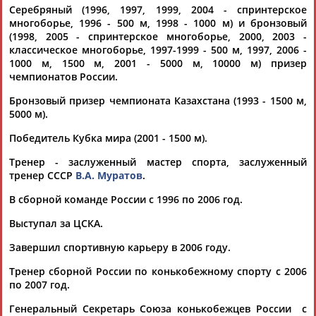
Александр
Кибалко
вошел в число кандидатов в вице-
Серебряный (1996, 1997, 1999, 2004 - спринтерское
президенты и...
многоборье, 1996 - 500 м, 1998 - 1000 м) и бронзовый
(Проект:
Информационное агентство СТАДИОН
)
(1998, 2005 - спринтерское многоборье, 2000, 2003 -
11.05.2026
классическое многоборье, 1997-1999 - 500 м, 1997, 2006 -
Александр Любимов: Муратов, Валера, даже и не знал
1000 м, 1500 м, 2001 - 5000 м, 10000 м) призер
насколько ты Крут!
чемпионатов России.
...Специально написал полное ФИО - по имени и отчеству.
Бронзовый призер чемпионата Казахстана (1993 - 1500 м,
Хотя
Александр
Любимов знаком с Валерой не то 56, не то
5000 м).
57, не то... ...Союза Конькобежцев, обладатель Кубка мира
Александр
Кибалко
тоже занимался у Муратова.
Победитель Кубка мира (2001 - 1500 м).
Вспоминаю случай. ...
(Проект:
Информационное агентство СТАДИОН
)
Тренер - заслуженный мастер спорта, заслуженный
01.05.2026
тренер СССР
В.А. Муратов
.
Союз конькобежцев России утвердил смену названия
В сборной команде России с 1996 по 2006 год.
организации
...член совета Международного союза конькобежцев (ISU)
Выступал за ЦСКА.
Александр
Кибалко
заявил о желании покинуть исполком
во...
Завершил спортивную карьеру в 2006 году.
(Проект:
Информационное агентство СТАДИОН
)
20.09.2022
Тренер сборной России по конькобежному спорту с 2006
по 2007 год.
Российских делегатов допустили до участия в конгрессе ISU
и выборах организации
Генеральный Секретарь Союза конькобежцев России с
... На пост вице-президента ISU планирует переизбираться