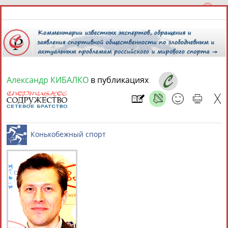
Александр КИБАЛКО
в публикациях
9 августа 2026 года,
03:12
СПОРТСМЕНЫ, ТРЕНЕРЫ И СПЕЦИАЛИСТЫ
1
персона
Расширенный поиск
Найдено:
Конькобежный спорт
Александр