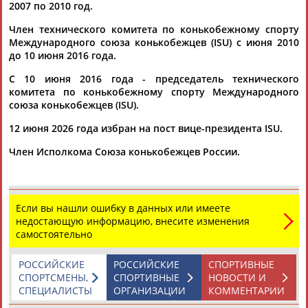
2007 по 2010 год.
Александр
Лакерник, он был избран на эту должность в
2016 году... ...по конькобежному спорту намерен
Член технического комитета по конькобежному спорту
переизбираться
Александр
Кибалко
, в техком по шорт-
Международного союза конькобежцев (ISU) с июня 2010
треку - Андрей Нефедов. 5 июня...
до 10 июня 2016 года.
(Проект:
Информационное агентство СТАДИОН
)
06.06.2022
С 10 июня 2016 года - председатель технического
комитета по конькобежному спорту Международного
В Пекине состоялись тестовые соревнования конькобежцев
союза конькобежцев (ISU).
...комитета Международного союза конькобежцев (ISU)
Александр
Кибалко
. В Пекине состоялись соревнования...
12 июня 2026 года избран на пост вице-президента ISU.
...иалисты работают над качеством льда. Все прошло в
плановом режиме, подготовка к Играм продолжается", -
Член Исполкома Союза конькобежцев России.
сказал
Кибалко
. ...
(Проект:
Информационное агентство СТАДИОН
)
13.10.2021
Командный спринт не вошел в программу конькобежного
Если вы нашли ошибку в данных или имеете
ЧМ-2021 в Пекине
недостающую информацию, внесите изменения
...комитета Международного союза конькобежцев (ISU)
самостоятельно
Александр
Кибалко
. Соревнования в 2021 году пройдут 25-
28... ...будут тестовыми для Игр-2022", - сообщил РИА
РОССИЙСКИЕ
РОССИЙСКИЕ
СПОРТИВНЫЕ
Новости
Кибалко
. Также утверждено, что в олимпийском
СПОРТСМЕНЫ,
СПОРТИВНЫЕ
НОВОСТИ И
сезоне-2021/22...
СПЕЦИАЛИСТЫ
ОРГАНИЗАЦИИ
КОММЕНТАРИИ
(Проект:
Информационное агентство СТАДИОН
)