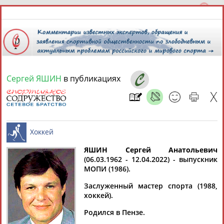
Сергей ЯШИН
в публикациях
7 августа 2026 года,
22:59
СПОРТСМЕНЫ, ТРЕНЕРЫ И СПЕЦИАЛИСТЫ
13181
персон
Расширенный поиск
Найдено:
ЯШИН Сергей Анатольевич
(06.03.1962 - 12.04.2022) - выпускник
МОПИ (1986).
Хоккей
Заслуженный мастер спорта (1988,
хоккей).
Аслаудин
Елена
Мария
Юлия
Родился в Пензе.
АБАЕВ
АБАИМОВА
АБАКУМОВА
АБАЛАКИНА