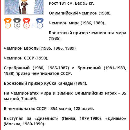
Рост 181 см. Вес 93 кг.
Олимпийский чемпион (1988).
Чемпион мира (1986, 1989).
=
Дмитрий
Тамилла
Рамазан
Ростом
1
0
0
1
АБАРЕНОВ
АБАСОВА
АБАЧАРАЕВ
АБАШИДЗЕ
Бронзовый призер чемпионата мира
(1985).
Чемпион Европы (1985, 1986, 1989).
Чемпион СССР (1990).
Флюра
Татьяна
Акжана
Артур
АББАТЕ-
АББЯСОВА
АБДИКАРИМОВА
АБДРАХМАНОВ
Серебряный (1980, 1985-1987) и бронзовый (1981-1983,
БУЛАТОВА
1988) призер чемпионатов СССР.
Бронзовый призер Кубка Канады (1984).
На чемпионатах мира и зимних Олимпийских играх - 35
матчей, 7 шайб.
В чемпионатах СССР - 354 матча, 128 шайб.
Выступал за «Дизелист» (Пенза, 1979-1980), «Динамо»
(Москва, 1980-1990).