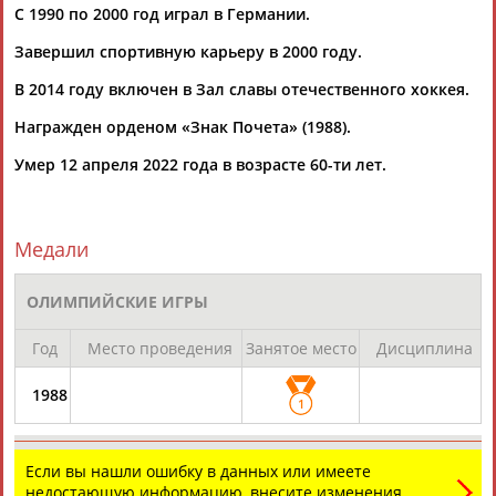
С 1990 по 2000 год играл в Германии.
Завершил спортивную карьеру в 2000 году.
В 2014 году включен в Зал славы отечественного хоккея.
Награжден орденом «Знак Почета» (1988).
Каримжан
Аделя
Андрей
Герман
Умер 12 апреля 2022 года в возрасте 60-ти лет.
АБДРАХМАНОВ
АБДРАХМАНОВА
АБДУВАЛИЕВ
АБДУЛАЕВ
Медали
Рамазан
Тагир
Камиль
Загалав
ОЛИМПИЙСКИЕ ИГРЫ
АБДУЛАЕВ
АБДУЛАЕВ
АБДУЛАЗИЗОВ
АБДУЛБЕКОВ
Год
Место проведения
Занятое место
Дисциплина
1988
1
Камалудин
Абдула
Магомед
Назир
АБДУЛДАУДОВ
АБДУЛЖАЛИЛОВ
АБДУЛКАГИРОВ
АБДУЛЛАЕВ
Если вы нашли ошибку в данных или имеете
недостающую информацию, внесите изменения