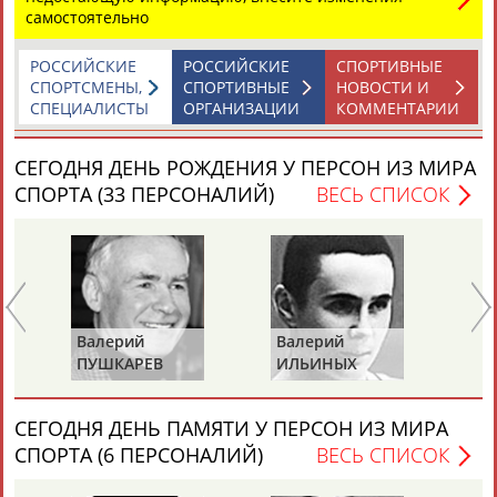
ЕЩЁ ПЕРСОНЫ
самостоятельно
РОССИЙСКИЕ
РОССИЙСКИЕ
СПОРТИВНЫЕ
24 персон из 13181
СПОРТСМЕНЫ,
СПОРТИВНЫЕ
НОВОСТИ И
СПЕЦИАЛИСТЫ
ОРГАНИЗАЦИИ
КОММЕНТАРИИ
СЕГОДНЯ ДЕНЬ РОЖДЕНИЯ У ПЕРСОН ИЗ МИРА
ТАБЛО АКТИВНОСТИ
СПОРТА (33 ПЕРСОНАЛИЙ)
ВЕСЬ СПИСОК
ЦЕЛИ ПРОЕКТА
КОНТАКТЫ
НАШИ КНОПКИ
РЕКЛАМА
Валерий
Валерий
Ва
ПУШКАРЕВ
ИЛЬИНЫХ
ГА
Вопросы сотрудничества и совместной деятельности
inform@infosport.ru
Адресов в новостной рассылке: 996
СЕГОДНЯ ДЕНЬ ПАМЯТИ У ПЕРСОН ИЗ МИРА
Подпишись
СПОРТА (6 ПЕРСОНАЛИЙ)
ВЕСЬ СПИСОК
©
Стадион, 1998-2026