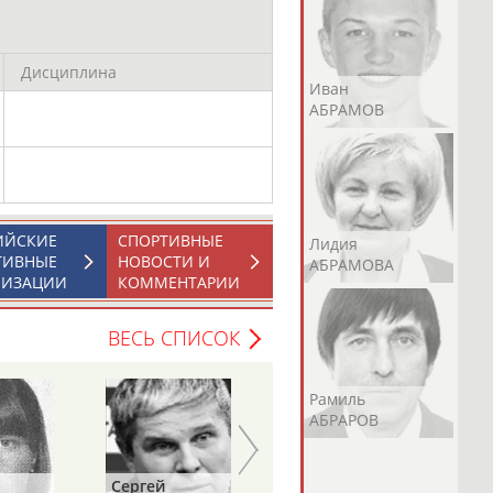
Дисциплина
Андрей
Валерий
Иван
АБРАМОВ
АБРАМОВ
АБРАМОВ
ИЙСКИЕ
СПОРТИВНЫЕ
Екатерина
Ирина
Лидия
ТИВНЫЕ
НОВОСТИ И
АБРАМОВА
АБРАМОВА
АБРАМОВА
НИЗАЦИИ
КОММЕНТАРИИ
ВЕСЬ СПИСОК
Иракли
Осеп
Рамиль
АБРАМЯН
АБРАМЯН
АБРАРОВ
Сергей
Игорь