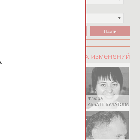
Чемпион
Не выбран
100 последних изменений
.
Рамазан
Ростом
Флюра
АБАЧАРАЕВ
АБАШИДЗЕ
АББАТЕ-БУЛАТОВА