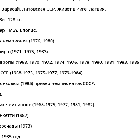
. Зарасай, Литовская ССР. Живет в Риге, Латвия.
а рождения
по
чч
мм
год
чч
мм
год
Вес 128 кг.
ер -
И.А. Спогис
.
чемпионка (1976, 1980).
ра (1971, 1975, 1983).
опы (1968, 1970, 1972, 1974, 1976, 1978, 1980, 1981, 1983, 1985)
СР (1968-1973, 1975-1977, 1979-1984).
бронзовый (1985) призер чемпионатов СССР.
.
Юлия
Дмитрий
Тамилла
АБАЛАКИНА
АБАРЕНОВ
АБАСОВА
 чемпионов (1968-1975, 1977, 1981, 1982).
кетти (1987).
рсиады (1973).
 1985 год.