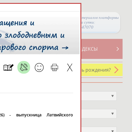
Просмотры материалов платформы
за сутки:
47070
ТИВНОСТИ
СВОДНЫЕ ИНДЕКСЫ
У кого сегодня день рождения?
Профессия
Не выбран
Спортивное звание
Не выбран
026) - выпускница Латвийского
Учёное звание
Не выбран