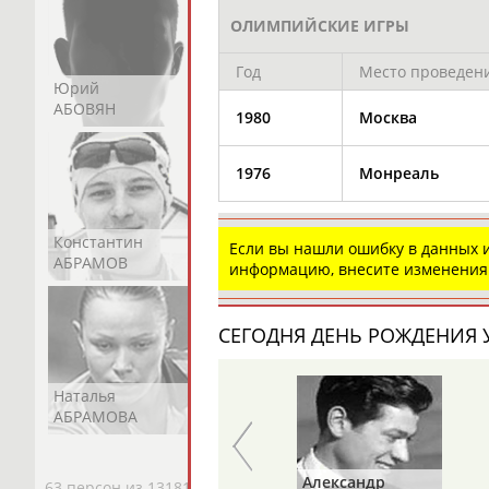
ОЛИМПИЙСКИЕ ИГРЫ
Год
Место проведен
Юрий
Никита
Виктор
АБОВЯН
АБОЗОВИК
АБОИМОВ
1980
Москва
1976
Монреаль
Константин
Константин
Николай
Если вы нашли ошибку в данных
АБРАМОВ
АБРАМОВ
АБРАМОВ
информацию, внесите изменения
СЕГОДНЯ ДЕНЬ РОЖДЕНИЯ У
Наталья
Нелли
Светлана
АБРАМОВА
АБРАМОВА
АБРАМОВА
Валерий
Александр
63 персон из 13181