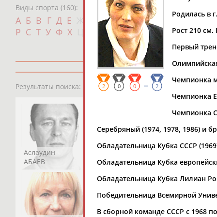
Виды спорта (160):
Родилась в г
Дат
А
Б
В
Г
Д
Е
Ж
З
И
К
Л
М
Н
О
П
с
Рост 210 см. 
Р
С
Т
У
Ф
Х
Ц
Ч
Ш
Щ
Э
Ю
Я
Первый трен
Олимпийская 
Чемпионка ми
13181
персон
=
Результаты поиска:
2
0
0
2
Чемпионка Евр
Чемпионка СС
Серебряный (1974, 1978, 1986) и 
Обладательница Кубка СССР (1969)
Аслаудин
Елена
Мария
АБАЕВ
АБАИМОВА
АБАКУМОВА
Обладательница Кубка европейских
Обладательница Кубка Лилиан Рон
Победительница Всемирной Униве
В сборной команде СССР с 1968 по