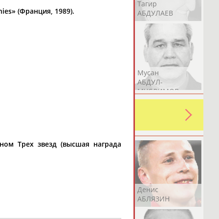
Герман
Рамазан
Тагир
hies» (Франция, 1989).
АБДУЛАЕВ
АБДУЛАЕВ
АБДУЛАЕВ
Аслан
Эмиль
Мусан
АБДУЛЛИН
АБДУЛЛИН
АБДУЛ-
МУСЛИМОВ
ь какую-либо ошибку в уже
 своей страны!
ном Трех звезд (высшая награда
Эдуард
Уулу Азамат
Денис
АБЗАЛИМОВ
АБИБИЛЛА
АБЛЯЗИН