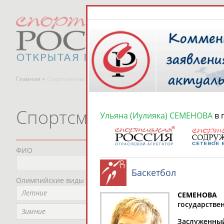
Главная »
Спортсмены, тренеры и специалисты
Спортсмены, тренеры и
Ульяна (Иулияка) СЕМЕНОВА
в 
ФИО
Пред
Не
Баскетбол
Олимпийские виды спорта
Мес
Летние
Не
СЕМЕНОВА 
государствен
Рег
Зимние
Заслуженный 
Не