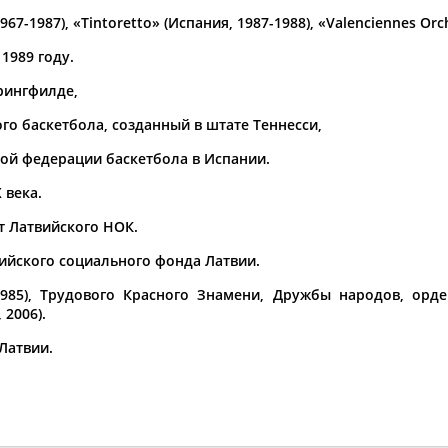
Каримжан
Аделя
Андрей
67-1987), «Tintoretto» (Испания, 1987-1988), «Valenciennes Orc
АБДРАХМАНОВ
АБДРАХМАНОВА
АБДУВАЛИЕВ
1989 году.
прингфилде,
ого баскетбола, созданный в штате Теннесси,
Абдула
Магомед
Назир
ной федерации баскетбола в Испании.
АБДУЛЖАЛИЛОВ
АБДУЛКАГИРОВ
АБДУЛЛАЕВ
 века.
естном спортсмене, тренере, специалисте или исправит
нт Латвийского НОК.
х героев! Герои спорта - это одни из главных патриотов
пийского социального фонда Латвии.
985), Трудового Красного Знамени, Дружбы народов, орде
 2006).
 Латвии.
Рустам
Магомед
Нурлан
АБДУРАШИДОВ
АБДУСАЛАМОВ
АБДЫКАЛЫКОВ