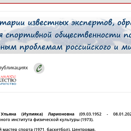
РЕСУРСНАЯ ПЛОЩАДКА
ТАБЛО АК
 специалисты
публикациях
ставляет регион*
 выбран
* для действующих спортсменов
то рождения
 выбран
Ульяна (Иулияка) Ларионовна
(09.03.1952 - 08.01.2
ного института физической культуры (1973).
ион проживания
мастер спорта (1971, баскетбол). Центровая.
 выбран