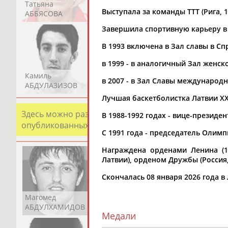
Татьяна
Акжана
Артур
Выступала за команды ТТТ (Рига, 19
АББЯСОВА
АБДИКАРИМОВА
АБДРАХМАНОВ
Завершила спортивную карьеру в 
В 1993 включена в Зал славы в С
в 1999 - в аналогичный Зал женск
Камиль
Загалав
Камалудин
в 2007 - в Зал Славы международ
АБДУЛАЗИЗОВ
АБДУЛБЕКОВ
АБДУЛДАУДОВ
Лучшая баскетболистка Латвии XX
Здесь можно разместить информацию о хорошо изв
В 1988-1992 годах - вице-президе
опубликованных записях. Страна должна знать свои
С 1991 года - председатель Олим
Награждена орденами Ленина (1
Латвии), орденом Дружбы (Россия,
Скончалась 08 января 2026 года в
Магомед
Шамиль
Адлан
АБДУЛХАМИДОВ
АБДУРАХМАНОВ
АБДУРАШИДОВ
Медали