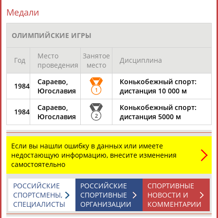
ЦЕЛИ ПРОЕКТА
КОНТАКТЫ
НАШИ КНОПКИ
РЕКЛАМА
Медали
ОЛИМПИЙСКИЕ ИГРЫ
Вопросы сотрудничества и совместной деятельности
inform@infosport.ru
Место
Занятое
Год
Дисциплина
проведения
место
Адресов в новостной рассылке: 996
Сараево,
Конькобежный спорт:
1984
Подпишись
Югославия
1
дистанция 10 000 м
©
Стадион, 1998-2026
Сараево,
Конькобежный спорт:
1984
Югославия
2
дистанция 5000 м
Разработка и поддержка ООО НАИТ «Стадион»
Если вы нашли ошибку в данных или имеете
недостающую информацию, внесите изменения
самостоятельно
РОССИЙСКИЕ
РОССИЙСКИЕ
СПОРТИВНЫЕ
СПОРТСМЕНЫ,
СПОРТИВНЫЕ
НОВОСТИ И
СПЕЦИАЛИСТЫ
ОРГАНИЗАЦИИ
КОММЕНТАРИИ