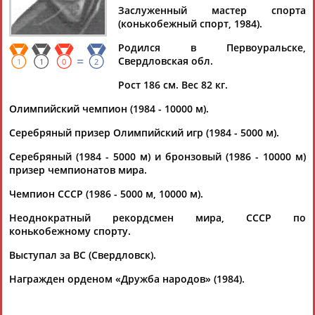
МАЛКОВ
Заслуженный мастер спорта
(конькобежный спорт, 1984).
Родился в Первоуральске,
Ваш запрос: "Игорь МАЛКОВ"
=
Свердловская обл.
1
1
0
2
Документы 1-1 из 1 найденных уникальных документов
Рост 186 см. Вес 82 кг.
Александр Любимов: Откуда сам будешь? Из Вологды
Олимпийский чемпион (1984 - 10000 м).
родом!
... Светлана Журова, Светлана Баженова, Александр
Серебряный призер Олимпийский игр (1984 - 5000 м).
Голубев,
Игорь
Малков
- наши чемпионы Игр (кроме выше
названных...
Серебряный (1984 - 5000 м) и бронзовый (1986 - 10000 м)
(Проект:
Информационное агентство СТАДИОН
)
призер чемпионатов мира.
15.05.2022
Чемпион СССР (1986 - 5000 м, 10000 м).
Неоднократный рекордсмен мира, СССР по
конькобежному спорту.
Выступал за ВС (Свердловск).
ТАБЛО АКТИВНОСТИ
Награжден орденом «Дружба народов» (1984).