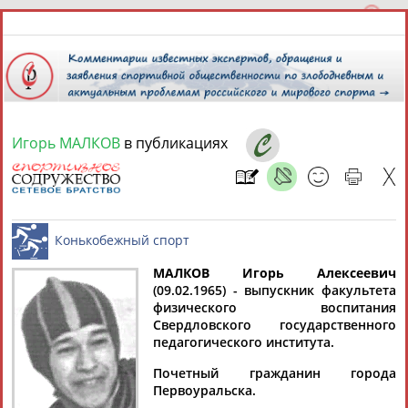
Игорь МАЛКОВ
в публикациях
6 августа 2026 года,
11:45
СПОРТСМЕНЫ, ТРЕНЕРЫ И СПЕЦИАЛИСТЫ
МАЛКОВ Игорь Алексеевич
1
персона
Расширенный поиск
Найдено:
(09.02.1965) - выпускник факультета
физического воспитания
Конькобежный спорт
Свердловского государственного
педагогического института.
Почетный гражданин города
Первоуральска.
Игорь