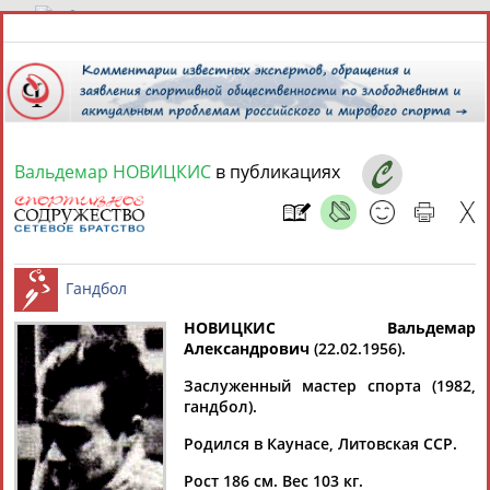
7 августа 2026 года,
23:20
СПОРТСМЕНЫ, ТРЕНЕРЫ И СПЕЦИАЛИСТЫ
Вальдемар НОВИЦКИC
в публикациях
13181
персон
Расширенный поиск
Найдено:
НОВИЦКИC Вальдемар
Александрович
(22.02.1956).
Аслаудин
Елена
Мария
Юлия
Гандбол
АБАЕВ
АБАИМОВА
АБАКУМОВА
АБАЛАКИНА
Заслуженный мастер спорта (1982,
гандбол).
Родился в Каунасе, Литовская ССР.
Рост 186 см. Вес 103 кг.