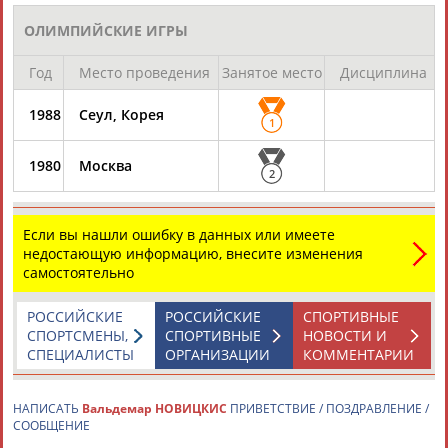
ОЛИМПИЙСКИЕ ИГРЫ
Каримжан
Аделя
Андрей
Герман
Год
Место проведения
Занятое место
Дисциплина
АБДРАХМАНОВ
АБДРАХМАНОВА
АБДУВАЛИЕВ
АБДУЛАЕВ
1988
Сеул, Корея
1
1980
Москва
Рамазан
Тагир
Камиль
Загалав
2
АБДУЛАЕВ
АБДУЛАЕВ
АБДУЛАЗИЗОВ
АБДУЛБЕКОВ
Если вы нашли ошибку в данных или имеете
недостающую информацию, внесите изменения
самостоятельно
Камалудин
Абдула
Магомед
Назир
АБДУЛДАУДОВ
АБДУЛЖАЛИЛОВ
АБДУЛКАГИРОВ
АБДУЛЛАЕВ
РОССИЙСКИЕ
РОССИЙСКИЕ
СПОРТИВНЫЕ
СПОРТСМЕНЫ,
СПОРТИВНЫЕ
НОВОСТИ И
СПЕЦИАЛИСТЫ
ОРГАНИЗАЦИИ
КОММЕНТАРИИ
ЕЩЁ ПЕРСОНЫ
НАПИСАТЬ
Вальдемар НОВИЦКИC
ПРИВЕТСТВИЕ / ПОЗДРАВЛЕНИЕ /
СООБЩЕНИЕ
24 персон из 13181