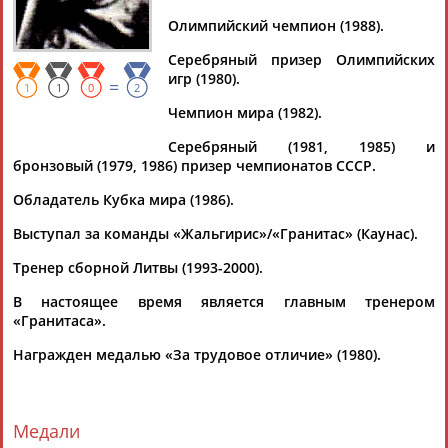
Дмитрий
Тамилла
Рамазан
Ростом
АБАРЕНОВ
АБАСОВА
АБАЧАРАЕВ
АБАШИДЗЕ
Олимпийский чемпион (1988).
Серебряный призер Олимпийских
игр (1980).
=
1
1
0
2
Чемпион мира (1982).
Флюра
Татьяна
Акжана
Артур
АББАТЕ-
АББЯСОВА
АБДИКАРИМОВА
АБДРАХМАНОВ
Серебряный (1981, 1985) и
БУЛАТОВА
бронзовый (1979, 1986) призер чемпионатов СССР.
Обладатель Кубка мира (1986).
Выступал за команды «Жальгирис»/«Гранитас» (Каунас).
Тренер сборной Литвы (1993-2000).
В настоящее время является главным тренером
«Гранитаса».
Награжден медалью «За трудовое отличие» (1980).
Медали