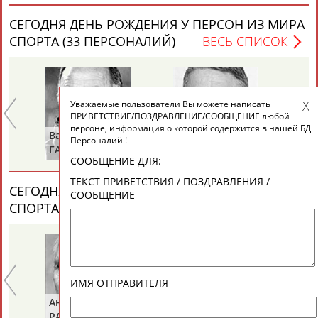
СЕГОДНЯ ДЕНЬ РОЖДЕНИЯ У ПЕРСОН ИЗ МИРА
СПОРТА (33 ПЕРСОНАЛИЙ)
ВЕСЬ СПИСОК
ТАБЛО АКТИВНОСТИ
ЦЕЛИ ПРОЕКТА
КОНТАКТЫ
НАШИ КНОПКИ
РЕКЛАМА
Уважаемые пользователи Вы можете написать
ПРИВЕТСТВИЕ/ПОЗДРАВЛЕНИЕ/СООБЩЕНИЕ любой
персоне, информация о которой содержится в нашей БД
Валерий
Владимир
Ал
Персоналий !
ГАЗЗАЕВ
РЫБАКОВ
Д
СООБЩЕНИЕ ДЛЯ:
Вопросы сотрудничества и совместной деятельности
inform@infosport.ru
ТЕКСТ ПРИВЕТСТВИЯ / ПОЗДРАВЛЕНИЯ /
СЕГОДНЯ ДЕНЬ ПАМЯТИ У ПЕРСОН ИЗ МИРА
СООБЩЕНИЕ
Адресов в новостной рассылке: 996
СПОРТА (6 ПЕРСОНАЛИЙ)
ВЕСЬ СПИСОК
Подпишись
©
Стадион, 1998-2026
Разработка и поддержка ООО НАИТ «Стадион»
ИМЯ ОТПРАВИТЕЛЯ
Анатолий
Александр
Ге
РАХЛИН
ЯГУБКИН
ТУ