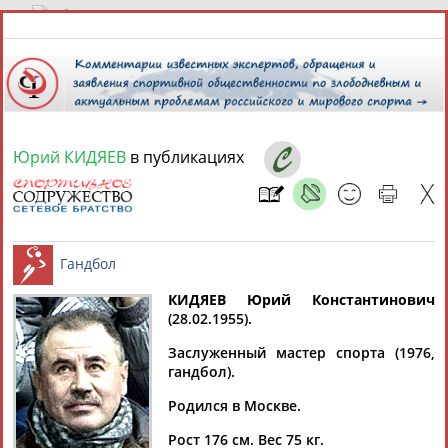
6 августа 2026 года,
06:05
СПОРТСМЕНЫ, ТРЕНЕРЫ И СПЕЦИАЛИСТЫ
Юрий КИДЯЕВ
в публикациях
13181
персон
Расширенный поиск
Найдено:
КИДЯЕВ Юрий Константинович
(28.02.1955).
Аслаудин
Елена
Мария
Юлия
Гандбол
АБАЕВ
АБАИМОВА
АБАКУМОВА
АБАЛАКИНА
Заслуженный мастер спорта (1976,
гандбол).
Родился в Москве.
Рост 176 см. Вес 75 кг.