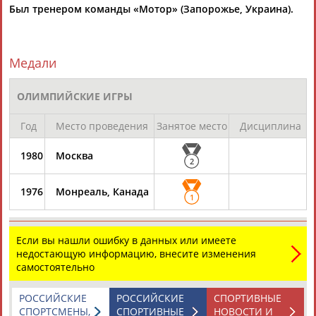
Был тренером команды «Мотор» (Запорожье, Украина).
Каримжан
Аделя
Андрей
Герман
АБДРАХМАНОВ
АБДРАХМАНОВА
АБДУВАЛИЕВ
АБДУЛАЕВ
Медали
ОЛИМПИЙСКИЕ ИГРЫ
Рамазан
Тагир
Камиль
Загалав
Год
Место проведения
Занятое место
Дисциплина
АБДУЛАЕВ
АБДУЛАЕВ
АБДУЛАЗИЗОВ
АБДУЛБЕКОВ
1980
Москва
2
1976
Монреаль, Канада
1
Камалудин
Абдула
Магомед
Назир
АБДУЛДАУДОВ
АБДУЛЖАЛИЛОВ
АБДУЛКАГИРОВ
АБДУЛЛАЕВ
Если вы нашли ошибку в данных или имеете
недостающую информацию, внесите изменения
ЕЩЁ ПЕРСОНЫ
самостоятельно
РОССИЙСКИЕ
РОССИЙСКИЕ
СПОРТИВНЫЕ
24 персон из 13181
СПОРТСМЕНЫ,
СПОРТИВНЫЕ
НОВОСТИ И