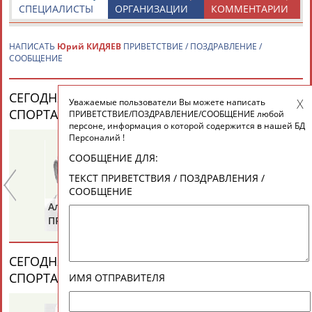
СПЕЦИАЛИСТЫ
ОРГАНИЗАЦИИ
КОММЕНТАРИИ
ТАБЛО АКТИВНОСТИ
НАПИСАТЬ
Юрий КИДЯЕВ
ПРИВЕТСТВИЕ / ПОЗДРАВЛЕНИЕ /
СООБЩЕНИЕ
ЦЕЛИ ПРОЕКТА
КОНТАКТЫ
НАШИ КНОПКИ
РЕКЛАМА
СЕГОДНЯ ДЕНЬ РОЖДЕНИЯ У ПЕРСОН ИЗ МИРА
Уважаемые пользователи Вы можете написать
СПОРТА (35 ПЕРСОНАЛИЙ)
ВЕСЬ СПИСОК
ПРИВЕТСТВИЕ/ПОЗДРАВЛЕНИЕ/СООБЩЕНИЕ любой
персоне, информация о которой содержится в нашей БД
Персоналий !
СООБЩЕНИЕ ДЛЯ:
Вопросы сотрудничества и совместной деятельности
inform@infosport.ru
ТЕКСТ ПРИВЕТСТВИЯ / ПОЗДРАВЛЕНИЯ /
СООБЩЕНИЕ
Адресов в новостной рассылке: 996
Александр
Анатолий
Ан
Подпишись
ПРИВАЛОВ
ИОНОВ
Ц
©
Стадион, 1998-2026
СЕГОДНЯ ДЕНЬ ПАМЯТИ У ПЕРСОН ИЗ МИРА
Разработка и поддержка ООО НАИТ «Стадион»
СПОРТА (4 ПЕРСОНАЛИЙ)
ВЕСЬ СПИСОК
ИМЯ ОТПРАВИТЕЛЯ