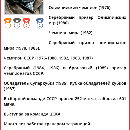
Дмитрий
Тамилла
Рамазан
Ростом
АБАРЕНОВ
АБАСОВА
АБАЧАРАЕВ
АБАШИДЗЕ
Олимпийский чемпион (1976).
Серебряный призер Олимпийских
игр (1980).
=
1
1
0
2
Чемпион мира (1982).
Флюра
Татьяна
Акжана
Артур
АББАТЕ-
АББЯСОВА
АБДИКАРИМОВА
АБДРАХМАНОВ
Серебряный призер чемпионатов
БУЛАТОВА
мира (1978, 1985).
Чемпион СССР (1976-1980, 1982, 1983, 1987).
Серебряный (1984, 1986) и бронзовый (1985) призер
чемпионатов СССР.
Обладатель Суперкубка (1985), Кубка обладателей кубков
(1987).
В сборной команде СССР провел 252 матча, забросил 601
мяча.
Выступал за команду ЦСКА.
Много лет работал тренером заграницей.