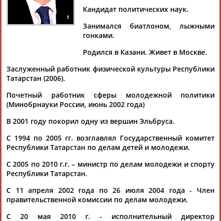
БАРИЕВ
Кандидат политических наук.
Занимался биатлоном, лыжными
гонками.
Ваш запрос: "Марат Бариев"
Документы 1-10 из 12 найденных уникальных документов
Родился в Казани. Живет в Москве.
Заслуженный работник физической культуры Республики
1
2
Татарстан (2006).
Почетный работник сферы молодежной политики
Казань открыла крикету свои объятия
(Минобрнауки России, июнь 2002 года)
...в России господин Винай Кумар, депутат Госсовета
Татарстана
Марат
Бариев
, президент Российского союза
В 2001 году покорил одну из вершин Эльбруса.
крикета Игорь...
(Проект:
Информационное агентство СТАДИОН
)
С 1994 по 2005 гг. возглавлял Государственный комитет
13.10.2025
Республики Татарстан по делам детей и молодежи.
В Госдуме проходит выставка "Дети Азии"
С 2005 по 2010 г.г. – министр по делам молодежи и спорту
...комитета игр "Дети Азии", член Комитета по спорту
Марат
Республики Татарстан.
Бариев
. - Больше месяца назад состоялось закрытие I...
...игр "Дети Азии", член Комитета по спорту
Марат
Бариев
С 11 апреля 2002 года по 26 июля 2004 года - Член
подчеркнул, что игры "Дети Азии" дали жителям...
правительственной комиссии по делам молодежи.
(Проект:
Информационное агентство СТАДИОН
)
28.03.2019
С 20 мая 2010 г. - исполнительный директор