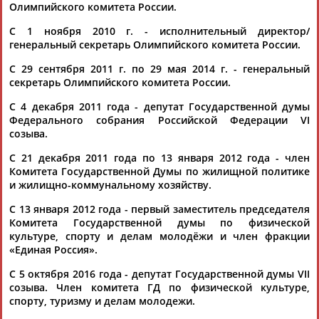
Олимпийского комитета России.
Депутаты Дегтярев и Бариев вошли в состав оргкомитета
международных игр "Дети Азии"
С 1 ноября 2010 г. - исполнительный директор/
...России Игорь Казиков. Депутаты Государственной думы РФ
генеральный секретарь Олимпийского комитета России.
Марат
Бариев
и Михаил Дегтярев вошли в состав
организационного... ...РФ по физической культуре, спорту,
С 29 сентября 2011 г. по 29 мая 2014 г. - генеральный
туризму и делам молодежи.
Бариев
также входит в состав
секретарь Олимпийского комитета России.
комитета. Исключены из...
(Проект:
Информационное агентство СТАДИОН
)
С 4 декабря 2011 года - депутат Государственной думы
22.10.2018
Федерального собрания Российской Федерации VI
созыва.
Зарядим нашу сборную на победу!
...паралимпийская чемпионка Рима Баталова, Михаил
С 21 декабря 2011 года по 13 января 2012 года - член
Дегтярев,
Марат
Бариев
, Алексей Пушков. Выступление
Комитета Государственной Думы по жилищной политике
столь единым фронтом...
и жилищно-коммунальному хозяйству.
(Проект:
Информационное агентство СТАДИОН
)
13.04.2018
С 13 января 2012 года - первый заместитель председателя
Комитета Государственной думы по физической
Вячеслав Фетисов и Валерий Газзаев стали заместителями
культуре, спорту и делам молодёжи и член фракции
главы комитета Госдумы по спорту
«Единая Россия».
... В состав комитета также вошли Бувайсар Сайтиев,
Марат
Сафин, Артур Таймазов, Мурат Хасанов, Сергей Чепиков,...
C 5 октября 2016 года - депутат Государственной думы VII
...Мурат Хасанов, Сергей Чепиков, Рима Баталова,
Марат
созыва. Член комитета ГД по физической культуре,
Бариев
, Дмитрий Свищев, Александр Прокопьев, Наталья
спорту, туризму и делам молодежи.
Кувшинова...
(Проект:
Информационное агентство СТАДИОН
)