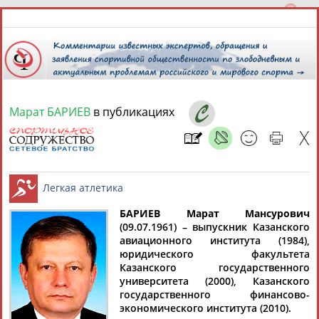
Марат БАРИЕВ
в публикациях
7 августа 2026 года,
22:39
СПОРТСМЕНЫ, ТРЕНЕРЫ И СПЕЦИАЛИСТЫ
БАРИЕВ Марат Мансурович
1
персона
Расширенный поиск
Найдено:
(09.07.1961) – выпускник Казанского
авиационного института (1984),
Легкая атлетика
юридического факультета
Казанского государственного
университета (2000), Казанского
государственного финансово-
Марат
экономического института (2010).