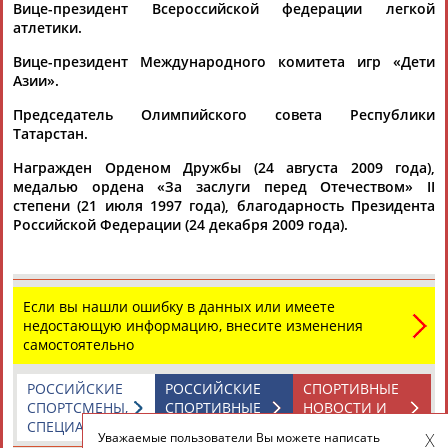
Вице-президент Всероссийской федерации легкой
06.10.2016
атлетики.
Иван Скобрев пройдет праймериз от "Единой России" в
Вице-президент Международного комитета игр «Дети
Хабаровском крае
Азии».
...комитета России (ОКР) Александр Жуков (Новосибирская
область), член исполкома ОКР
Марат
Бариев
(Республика
Председатель Олимпийского совета Республики
Татарстан) и др. ...
Татарстан.
(Проект:
Информационное агентство СТАДИОН
)
10.04.2016
Награжден Орденом Дружбы (24 августа 2009 года),
ВФЛА попросила ОКР досрочно прекратить полномочия
медалью ордена «За заслуги перед Отечеством» II
члена исполкома комитета Валентина Балахничева
степени (21 июля 1997 года), благодарность Президента
...секретарь Михаил Бутов и вице-президент федерации
Российской Федерации (24 декабря 2009 года).
Марат
Бариев
. Также Президиум обратился к президенту
ОКР...
(Проект:
Информационное агентство СТАДИОН
)
28.11.2015
Если вы нашли ошибку в данных или имеете
недостающую информацию, внесите изменения
Представители IAAF будут присутствовать на выборной
самостоятельно
конференции ВФЛА 16 января
...16 января 2016 года, сообщил ТАСС член президиума ВФЛА
Марат
Бариев
. Представители Международной
РОССИЙСКИЕ
РОССИЙСКИЕ
СПОРТИВНЫЕ
ассоциации...
СПОРТСМЕНЫ,
СПОРТИВНЫЕ
НОВОСТИ И
(Проект:
Информационное агентство СТАДИОН
)
СПЕЦИАЛИСТЫ
ОРГАНИЗАЦИИ
КОММЕНТАРИИ
Уважаемые пользователи Вы можете написать
16.11.2015