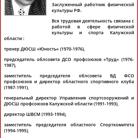
Заслуженный работник физической
культуры РФ.
Вся трудовая деятельность связана с
работой в сфере физической
Дмитрий
Тамилла
Рамазан
Ростом
культуры и спорта Калужской
АБАРЕНОВ
АБАСОВА
АБАЧАРАЕВ
АБАШИДЗЕ
области :
тренер ДЮСШ «Юность» (1970-1976),
председатель облсовета ДСО профсоюзов «Труд» (1976-
Флюра
Татьяна
Акжана
Артур
1987),
АББАТЕ-
АББЯСОВА
АБДИКАРИМОВА
АБДРАХМАНОВ
БУЛАТОВА
заместитель председателя облсовета ВД ФСО
профсоюзов и директор областного спортивного клуба
(1987-1991),
генеральный директор Управления спортсооружений и
ДЮСШ профсоюзов Калужской области (1991-1993),
директор ШВСМ (1993-1994),
заместитель председателя областного Спорткомитета
(1994-1995),