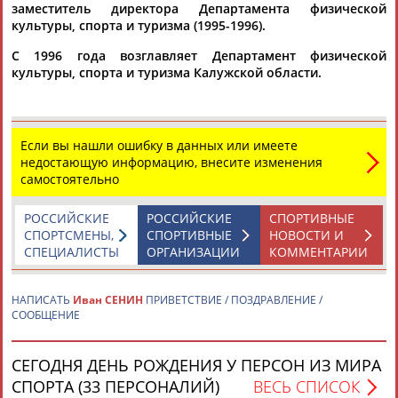
заместитель директора Департамента физической
культуры, спорта и туризма (1995-1996).
С 1996 года возглавляет Департамент физической
культуры, спорта и туризма Калужской области.
Каримжан
Аделя
Андрей
Герман
АБДРАХМАНОВ
АБДРАХМАНОВА
АБДУВАЛИЕВ
АБДУЛАЕВ
Если вы нашли ошибку в данных или имеете
недостающую информацию, внесите изменения
самостоятельно
РОССИЙСКИЕ
РОССИЙСКИЕ
СПОРТИВНЫЕ
Рамазан
Тагир
Камиль
Загалав
СПОРТСМЕНЫ,
СПОРТИВНЫЕ
НОВОСТИ И
АБДУЛАЕВ
АБДУЛАЕВ
АБДУЛАЗИЗОВ
АБДУЛБЕКОВ
СПЕЦИАЛИСТЫ
ОРГАНИЗАЦИИ
КОММЕНТАРИИ
НАПИСАТЬ
Иван СЕНИН
ПРИВЕТСТВИЕ / ПОЗДРАВЛЕНИЕ /
СООБЩЕНИЕ
Камалудин
Абдула
Магомед
Назир
АБДУЛДАУДОВ
АБДУЛЖАЛИЛОВ
АБДУЛКАГИРОВ
АБДУЛЛАЕВ
СЕГОДНЯ ДЕНЬ РОЖДЕНИЯ У ПЕРСОН ИЗ МИРА
СПОРТА (33 ПЕРСОНАЛИЙ)
ВЕСЬ СПИСОК