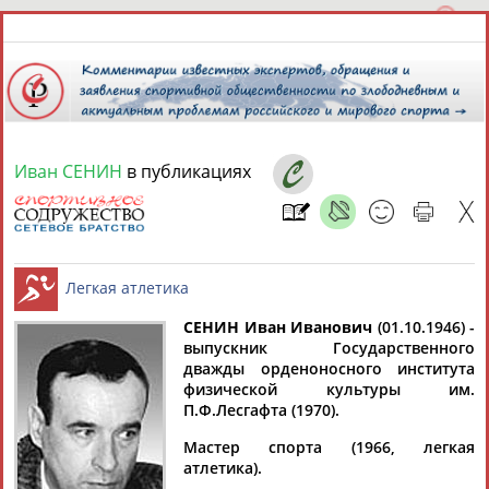
Иван СЕНИН
в публикациях
7 августа 2026 года,
02:09
СПОРТСМЕНЫ, ТРЕНЕРЫ И СПЕЦИАЛИСТЫ
13181
персон
Расширенный поиск
Найдено:
СЕНИН Иван Иванович
(01.10.1946) -
выпускник Государственного
дважды орденоносного института
Легкая атлетика
физической культуры им.
П.Ф.Лесгафта (1970).
Мастер спорта (1966, легкая
Аслаудин
Елена
Мария
Юлия
атлетика).
АБАЕВ
АБАИМОВА
АБАКУМОВА
АБАЛАКИНА