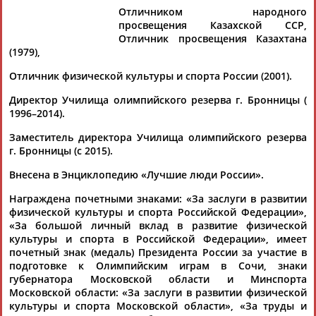
Дмитрий
Тамилла
Рамазан
Ростом
Отличником народного
АБАРЕНОВ
АБАСОВА
АБАЧАРАЕВ
АБАШИДЗЕ
просвещения Казахской ССР,
Отличник просвещения Казахтана
(1979),
Отличник физической культуры и спорта России (2001).
Флюра
Татьяна
Акжана
Артур
АББАТЕ-
АББЯСОВА
АБДИКАРИМОВА
АБДРАХМАНОВ
Директор Училища олимпийского резерва г. Бронницы (
БУЛАТОВА
1996–2014).
Заместитель директора Училища олимпийского резерва
г. Бронницы (с 2015).
Внесена в Энциклопедию «Лучшие люди России».
Награждена почетными знаками: «За заслуги в развитии
физической культуры и спорта Российской Федерации»,
«За большой личный вклад в развитие физической
культуры и спорта в Российской Федерации», имеет
почетный знак (медаль) Президента России за участие в
подготовке к Олимпийским играм в Сочи, знаки
губернатора Московской области и Минспорта
Московской области: «За заслуги в развитии физической
культуры и спорта Московской области», «За труды и