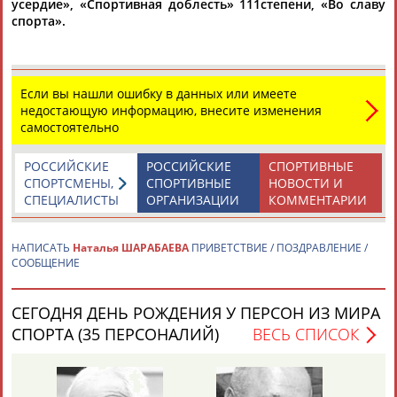
усердие», «Спортивная доблесть» 111степени, «Во славу
спорта».
Каримжан
Аделя
Андрей
Герман
АБДРАХМАНОВ
АБДРАХМАНОВА
АБДУВАЛИЕВ
АБДУЛАЕВ
Если вы нашли ошибку в данных или имеете
недостающую информацию, внесите изменения
самостоятельно
Рамазан
Тагир
Камиль
Загалав
РОССИЙСКИЕ
РОССИЙСКИЕ
СПОРТИВНЫЕ
АБДУЛАЕВ
АБДУЛАЕВ
АБДУЛАЗИЗОВ
АБДУЛБЕКОВ
СПОРТСМЕНЫ,
СПОРТИВНЫЕ
НОВОСТИ И
СПЕЦИАЛИСТЫ
ОРГАНИЗАЦИИ
КОММЕНТАРИИ
НАПИСАТЬ
Наталья ШАРАБАЕВА
ПРИВЕТСТВИЕ / ПОЗДРАВЛЕНИЕ /
Камалудин
Абдула
Магомед
Назир
СООБЩЕНИЕ
АБДУЛДАУДОВ
АБДУЛЖАЛИЛОВ
АБДУЛКАГИРОВ
АБДУЛЛАЕВ
СЕГОДНЯ ДЕНЬ РОЖДЕНИЯ У ПЕРСОН ИЗ МИРА
ЕЩЁ ПЕРСОНЫ
СПОРТА (35 ПЕРСОНАЛИЙ)
ВЕСЬ СПИСОК
24 персон из 13181