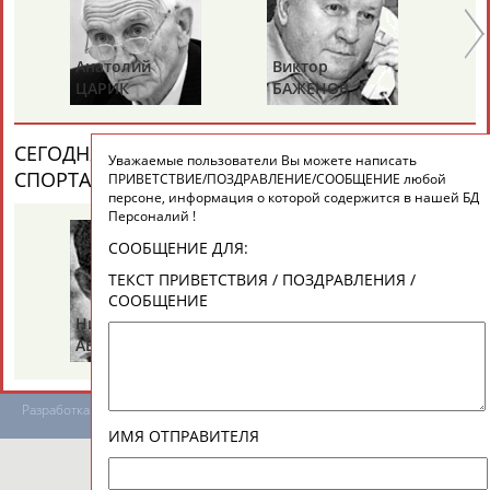
Анатолий
Виктор
Ва
ТАБЛО АКТИВНОСТИ
ЦАРИК
БАЖЕНОВ
С
ЦЕЛИ ПРОЕКТА
КОНТАКТЫ
НАШИ КНОПКИ
РЕКЛАМА
СЕГОДНЯ ДЕНЬ ПАМЯТИ У ПЕРСОН ИЗ МИРА
Уважаемые пользователи Вы можете написать
СПОРТА (4 ПЕРСОНАЛИЙ)
ВЕСЬ СПИСОК
ПРИВЕТСТВИЕ/ПОЗДРАВЛЕНИЕ/СООБЩЕНИЕ любой
персоне, информация о которой содержится в нашей БД
Персоналий !
СООБЩЕНИЕ ДЛЯ:
Вопросы сотрудничества и совместной деятельности
inform@infosport.ru
ТЕКСТ ПРИВЕТСТВИЯ / ПОЗДРАВЛЕНИЯ /
СООБЩЕНИЕ
Адресов в новостной рассылке: 996
Николай
Борис
Га
Подпишись
АБРАМОВ
РАЗИНСКИЙ
З
©
Стадион, 1998-2026
Разработка и поддержка ООО НАИТ «Стадион»
ИМЯ ОТПРАВИТЕЛЯ