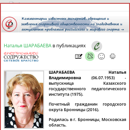
6 августа 2026 года,
16:07
СПОРТСМЕНЫ, ТРЕНЕРЫ И СПЕЦИАЛИСТЫ
Наталья ШАРАБАЕВА
в публикациях
13181
персон
Расширенный поиск
Найдено:
ШАРАБАЕВА Наталья
Владимировна
(06.07.1953) -
выпускница Казахского
государственного педагогического
института (1975).
Аслаудин
Елена
Мария
Юлия
АБАЕВ
АБАИМОВА
АБАКУМОВА
АБАЛАКИНА
Почетный гражданин городского
округа Бронницы (2016).
Родилась в г. Бронницы, Московская
область.