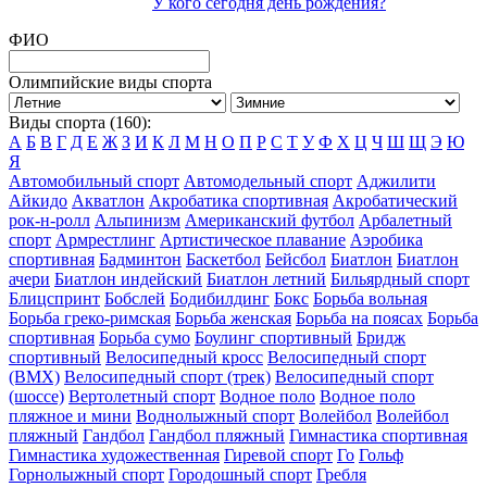
У кого сегодня день рождения?
ФИО
Олимпийские виды спорта
Виды спорта (160):
А
Б
В
Г
Д
Е
Ж
З
И
К
Л
М
Н
О
П
Р
С
Т
У
Ф
Х
Ц
Ч
Ш
Щ
Э
Ю
Я
Автомобильный спорт
Автомодельный спорт
Аджилити
Айкидо
Акватлон
Акробатика спортивная
Акробатический
рок-н-ролл
Альпинизм
Американский футбол
Арбалетный
спорт
Армрестлинг
Артистическое плавание
Аэробика
спортивная
Бадминтон
Баскетбол
Бейсбол
Биатлон
Биатлон
ачери
Биатлон индейский
Биатлон летний
Бильярдный спорт
Блицспринт
Бобслей
Бодибилдинг
Бокс
Борьба вольная
Борьба греко-римская
Борьба женская
Борьба на поясах
Борьба
спортивная
Борьба сумо
Боулинг спортивный
Бридж
спортивный
Велосипедный кросс
Велосипедный спорт
(BMX)
Велосипедный спорт (трек)
Велосипедный спорт
(шоссе)
Вертолетный спорт
Водное поло
Водное поло
пляжное и мини
Воднолыжный спорт
Волейбол
Волейбол
пляжный
Гандбол
Гандбол пляжный
Гимнастика спортивная
Гимнастика художественная
Гиревой спорт
Го
Гольф
Горнолыжный спорт
Городошный спорт
Гребля