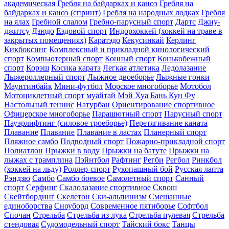
академическая
Гребля на байдарках и каноэ
Гребля на
байдарках и каноэ (спринт)
Гребля на народных лодках
Гребля
на ялах
Гребной слалом
Гребно-парусный спорт
Дартс
Джиу-
джитсу
Дзюдо
Ездовой спорт
Индорхоккей (хоккей на траве в
закрытых помещениях)
Каратэдо
Кекусинкай
Керлинг
Кикбоксинг
Комплексный и прикладной кинологический
спорт
Компьютерный спорт
Конный спорт
Конькобежный
спорт
Корэш
Косика каратэ
Легкая атлетика
Ледолазание
Лыжероллерный спорт
Лыжное двоеборье
Лыжные гонки
Маунтинбайк
Мини-футбол
Морское многоборье
Мотобол
Мотоциклетный спорт
муайтай
Мэй Хуа Бань Кун Фу
Настольный теннис
Натурбан
Ориентирование cпортивное
Офицерское многоборье
Парашютный спорт
Парусный спорт
Пауэрлифтинг (силовое троеборье)
Перетягивание каната
Плавание
Плавание
Плавание в ластах
Планерный спорт
Пляжное самбо
Подводный спорт
Пожарно-прикладной спорт
Полиатлон
Прыжки в воду
Прыжки на батуте
Прыжки на
лыжах с трамплина
Пэйнтбол
Рафтинг
Регби
Регбол
Ринкбол
(хоккей на льду)
Роллер-спорт
Рукопашный бой
Русская лапта
Рэндзю
Самбо
Самбо боевое
Самолетный спорт
Санный
спорт
Серфинг
Скалолазание спортивное
Сквош
Скейтбординг
Скелетон
Ски-альпинизм
Смешанные
единоборства
Сноуборд
Современное пятиборье
Софтбол
Спочан
Стрельба
Стрельба из лука
Стрельба пулевая
Стрельба
стендовая
Судомодельный спорт
Тайский бокс
Танцы