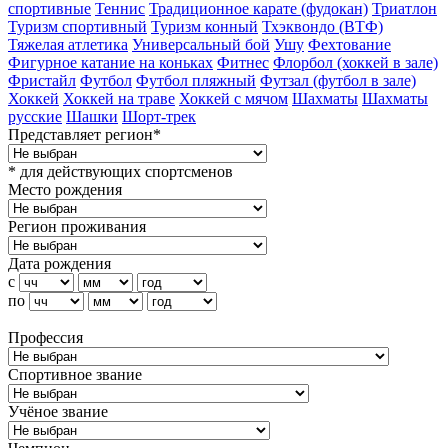
спортивные
Теннис
Традиционное карате (фудокан)
Триатлон
Туризм cпортивный
Туризм конный
Тхэквондо (ВТФ)
Тяжелая атлетика
Универсальный бой
Ушу
Фехтование
Фигурное катание на коньках
Фитнес
Флорбол (хоккей в зале)
Фристайл
Футбол
Футбол пляжный
Футзал (футбол в зале)
Хоккей
Хоккей на траве
Хоккей с мячом
Шахматы
Шахматы
русские
Шашки
Шорт-трек
Представляет регион*
* для действующих спортсменов
Место рождения
Регион проживания
Дата рождения
с
по
Профессия
Спортивное звание
Учёное звание