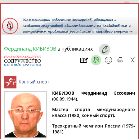
Фердинанд КИБИЗОВ
в публикациях
8 августа 2026 года,
08:00
СПОРТСМЕНЫ, ТРЕНЕРЫ И СПЕЦИАЛИСТЫ
13181
персон
Расширенный поиск
Найдено:
КИБИЗОВ Фердинанд Ессоевич
(06.09.1944).
Конный спорт
Мастер спорта международного
класса (1980, конный спорт).
Трехкратный чемпион России (1979-
Аслаудин
Елена
Мария
Юлия
1981).
АБАЕВ
АБАИМОВА
АБАКУМОВА
АБАЛАКИНА