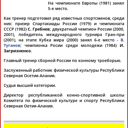
На чемпионате Европы (1981) занял
5-е место.
Как тренер подготовил ряд известных спортсменов, среди
них: призер Спартакиады России (1979) и чемпионата
Дмитрий
Тамилла
Рамазан
Ростом
СССР (1982)
С. Гребнев
; двукратный чемпион России (2000,
АБАРЕНОВ
АБАСОВА
АБАЧАРАЕВ
АБАШИДЗЕ
2001), победитель международного турнира Гран-при
(2001), на этапе Кубка мира (2000) занял 6-е место -
В.
Туганов
; чемпионка Росии среди молодежи (1984)
И.
Загризненко
.
Флюра
Татьяна
Акжана
Артур
Главный тренер сборной России по конному троеборью.
АББАТЕ-
АББЯСОВА
АБДИКАРИМОВА
АБДРАХМАНОВ
БУЛАТОВА
Заслуженный работник физической культуры Республики
Северная Осетия-Алания.
Судья высшей категории.
Директор республиканкой конно-спортивной школы
Комитета по физической культуре и спорту Республики
Северная Оетия-Алания.