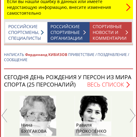
Если вы нашли ошибку в данных или имеете
недостающую информацию, внесите изменения
самостоятельно
РОССИЙСКИЕ
РОССИЙСКИЕ
СПОРТИВНЫЕ
СПОРТСМЕНЫ,
СПОРТИВНЫЕ
НОВОСТИ И
СПЕЦИАЛИСТЫ
ОРГАНИЗАЦИИ
КОММЕНТАРИИ
Каримжан
Аделя
Андрей
Герман
АБДРАХМАНОВ
АБДРАХМАНОВА
АБДУВАЛИЕВ
АБДУЛАЕВ
НАПИСАТЬ
Фердинанд КИБИЗОВ
ПРИВЕТСТВИЕ / ПОЗДРАВЛЕНИЕ /
СООБЩЕНИЕ
СЕГОДНЯ ДЕНЬ РОЖДЕНИЯ У ПЕРСОН ИЗ МИРА
Рамазан
Тагир
Камиль
Загалав
СПОРТА (25 ПЕРСОНАЛИЙ)
ВЕСЬ СПИСОК
АБДУЛАЕВ
АБДУЛАЕВ
АБДУЛАЗИЗОВ
АБДУЛБЕКОВ
Камалудин
Абдула
Магомед
Назир
АБДУЛДАУДОВ
АБДУЛЖАЛИЛОВ
АБДУЛКАГИРОВ
АБДУЛЛАЕВ
Нина
Равиля
Николай
БУЛГАКОВА
ПРОКОПЕНКО
ЖУРАВС