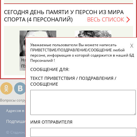
(САЛИМОВА)
ЕЩЁ ПЕРСОНЫ
СЕГОДНЯ ДЕНЬ ПАМЯТИ У ПЕРСОН ИЗ МИРА
СПОРТА (4 ПЕРСОНАЛИЙ)
ВЕСЬ СПИСОК
24 персон из 13181
Уважаемые пользователи Вы можете написать
ТАБЛО АКТИВНОСТИ
ПРИВЕТСТВИЕ/ПОЗДРАВЛЕНИЕ/СООБЩЕНИЕ любой
персоне, информация о которой содержится в нашей БД
Николай
Виталия
Михаил
Персоналий !
ПУЧКОВ
ТУОМАЙТЕ
ШАХОВ
ЦЕЛИ ПРОЕКТА
КОНТАКТЫ
НАШИ КНОПКИ
РЕКЛАМА
СООБЩЕНИЕ ДЛЯ:
ТЕКСТ ПРИВЕТСТВИЯ / ПОЗДРАВЛЕНИЯ /
СООБЩЕНИЕ
Вопросы сотрудничества и совместной деятельности
inform@infosport.ru
Адресов в новостной рассылке: 996
Подпишись
ИМЯ ОТПРАВИТЕЛЯ
©
Стадион, 1998-2026