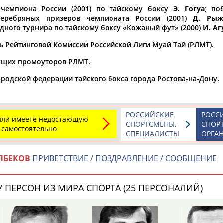
 чемпиона России (2001) по тайскому боксу
Э. Гогуа
; по
а рождения
серебряных призеров чемпионата России (2001)
Д. Рыж
ного турнира по тайскому боксу «Кожаный фут» (2000)
И. Аг
по
чч
мм
год
чч
мм
год
ь Рейтинговой Комиссии Российской Лиги Муай Тай (РЛМТ).
ущих промоуторов РЛМТ.
ородской федерации тайского бокса города Ростова-на-Дону.
РОССИЙСКИЕ
РОСС
 или имеете недостающую
СПОРТСМЕНЫ,
СПОР
 самостоятельно
СПЕЦИАЛИСТЫ
ОРГА
Юлия
Дмитрий
Тамилла
ЛБЕКОВ
ПРИВЕТСТВИЕ / ПОЗДРАВЛЕНИЕ / СООБЩЕНИЕ
АБАЛАКИНА
АБАРЕНОВ
АБАСОВА
 ПЕРСОН ИЗ МИРА СПОРТА (25 ПЕРСОНАЛИЙ)