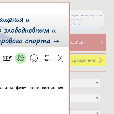
Просмотры материалов платформы
за сутки:
47345
ТИВНОСТИ
СВОДНЫЕ ИНДЕКСЫ
У кого сегодня день рождения?
Профессия
Не выбран
ультета физического воспитания
Спортивное звание
Не выбран
Учёное звание
Не выбран