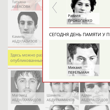
Татьяна
Акжана
Артур
АББЯСОВА
АБДИКАРИМОВА
АБДРАХМАНОВ
Нина
Равиля
В
БУЛГАКОВА
ПРОКОПЕНКО
(САЛИМОВА)
СЕГОДНЯ ДЕНЬ ПАМЯТИ У П
Камиль
Загалав
Камалудин
АБДУЛАЗИЗОВ
АБДУЛБЕКОВ
АБДУЛДАУДОВ
Здесь можно разместить информацию о хорошо изв
опубликованных записях. Страна должна знать свои
Михаил
ПЕРЕЛЬМАН
(ПЕРЛЬМАН)
Магомед
Шамиль
Адлан
АБДУЛХАМИДОВ
АБДУРАХМАНОВ
АБДУРАШИДОВ