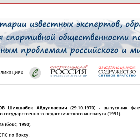
РЕСУРСНАЯ ПЛОЩАДКА
ТАБЛО АК
 специалисты
бликациях
ставляет регион*
 выбран
ОВ Шихшабек Абдуллаевич
(29.10.1970) - выпускник фак
* для действующих спортсменов
то рождения
о государственного педагогического института (1991).
 выбран
а (бокс, 1990).
ион проживания
ПС по боксу.
 выбран