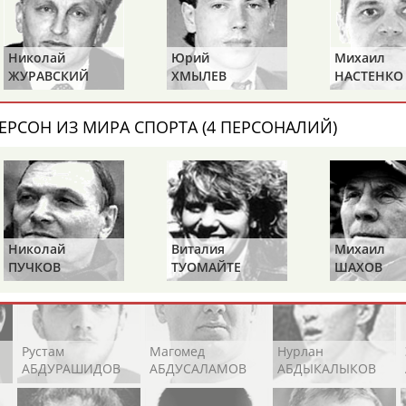
Каримжан
Аделя
Андрей
АБДРАХМАНОВ
АБДРАХМАНОВА
АБДУВАЛИЕВ
Николай
Юрий
Михаил
ЖУРАВСКИЙ
ХМЫЛЕВ
НАСТЕНКО
ЕРСОН ИЗ МИРА СПОРТА (4 ПЕРСОНАЛИЙ)
Абдула
Магомед
Назир
АБДУЛЖАЛИЛОВ
АБДУЛКАГИРОВ
АБДУЛЛАЕВ
естном спортсмене, тренере, специалисте или исправит
х героев! Герои спорта - это одни из главных патриотов
Николай
Виталия
Михаил
ПУЧКОВ
ТУОМАЙТЕ
ШАХОВ
Рустам
Магомед
Нурлан
АБДУРАШИДОВ
АБДУСАЛАМОВ
АБДЫКАЛЫКОВ