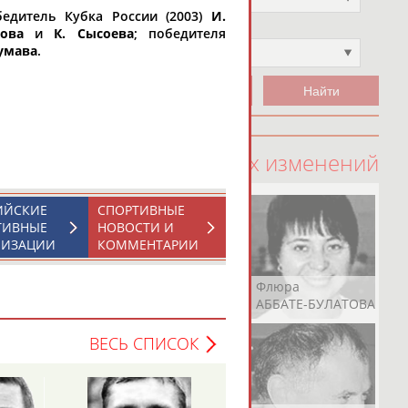
бедитель Кубка России (2003)
И.
Чемпион
ова
и
К. Сысоева
; победителя
умава
.
Не выбран
100 последних изменений
ИЙСКИЕ
СПОРТИВНЫЕ
ТИВНЫЕ
НОВОСТИ И
НИЗАЦИИ
КОММЕНТАРИИ
Рамазан
Ростом
Флюра
АБАЧАРАЕВ
АБАШИДЗЕ
АББАТЕ-БУЛАТОВА
ВЕСЬ СПИСОК