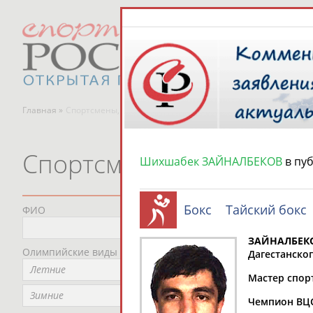
Главная »
Спортсмены, тренеры и специалисты
Спортсмены, тренеры и
Шихшабек ЗАЙНАЛБЕКОВ
в пу
Бокс
Тайский бокс
ФИО
Пред
Не
ЗАЙНАЛБЕК
Олимпийские виды спорта
Мес
Дагестанског
Летние
Не
Мастер спорт
Рег
Зимние
Чемпион ВЦС
Не