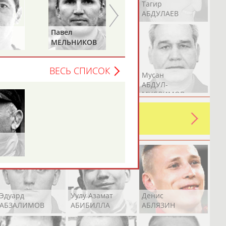
Герман
Рамазан
Тагир
АБДУЛАЕВ
АБДУЛАЕВ
АБДУЛАЕВ
Павел
Алексей
МЕЛЬНИКОВ
РАСТВОРЦЕВ
ВЕСЬ СПИСОК
Аслан
Эмиль
Мусан
АБДУЛЛИН
АБДУЛЛИН
АБДУЛ-
МУСЛИМОВ
ь какую-либо ошибку в уже
 своей страны!
Эдуард
Уулу Азамат
Денис
АБЗАЛИМОВ
АБИБИЛЛА
АБЛЯЗИН