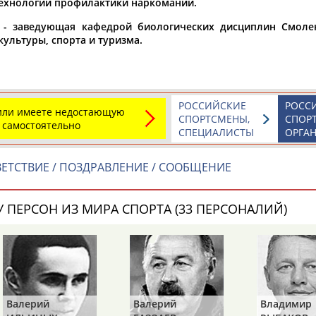
ехнологии профилактики наркомании.
а рождения
а - заведующая кафедрой биологических дисциплин Смоле
культуры, спорта и туризма.
по
чч
мм
год
чч
мм
год
РОССИЙСКИЕ
РОСС
 или имеете недостающую
СПОРТСМЕНЫ,
СПОР
 самостоятельно
СПЕЦИАЛИСТЫ
ОРГА
ЕТСТВИЕ / ПОЗДРАВЛЕНИЕ / СООБЩЕНИЕ
 ПЕРСОН ИЗ МИРА СПОРТА (33 ПЕРСОНАЛИЙ)
Юлия
Дмитрий
Тамилла
АБАЛАКИНА
АБАРЕНОВ
АБАСОВА
Валерий
Валерий
Владимир