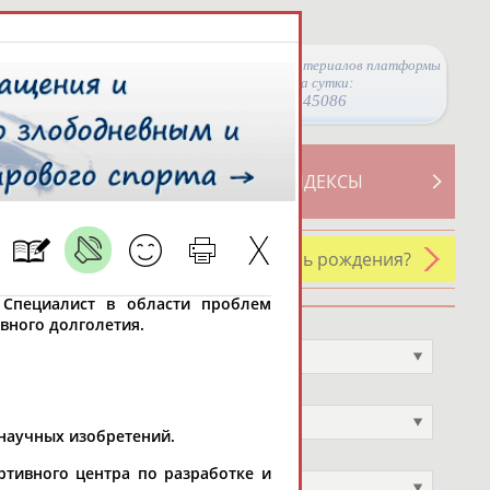
Просмотры материалов платформы
за сутки:
45086
ТИВНОСТИ
СВОДНЫЕ ИНДЕКСЫ
У кого сегодня день рождения?
. Специалист в области проблем
вного долголетия.
Профессия
Не выбран
Спортивное звание
Не выбран
 научных изобретений.
Учёное звание
тивного центра по разработке и
Не выбран