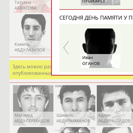
ЮНИЧЕВ
ПУШКАРЕВ
Татьяна
Акжана
Артур
АББЯСОВА
АБДИКАРИМОВА
АБДРАХМАНОВ
СЕГОДНЯ ДЕНЬ ПАМЯТИ У П
Камиль
Загалав
Камалудин
АБДУЛАЗИЗОВ
АБДУЛБЕКОВ
АБДУЛДАУДОВ
Альгирдас
Иван
ЛАУРИТЕНАС
ОГАНОВ
Здесь можно разместить информацию о хорошо изв
опубликованных записях. Страна должна знать свои
Магомед
Шамиль
Адлан
АБДУЛХАМИДОВ
АБДУРАХМАНОВ
АБДУРАШИДОВ