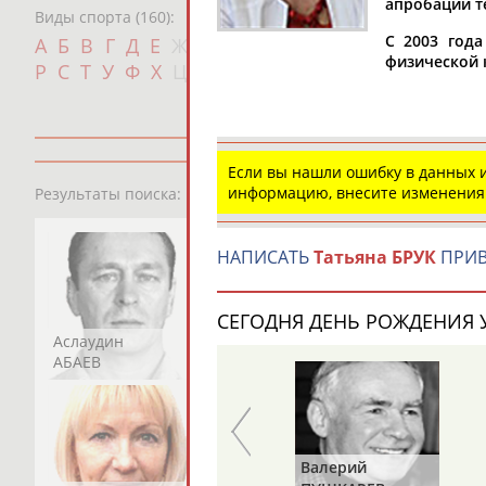
апробации т
Виды спорта (160):
Дат
С 2003 год
А
Б
В
Г
Д
Е
Ж
З
И
К
Л
М
Н
О
П
физической 
с
Р
С
Т
У
Ф
Х
Ц
Ч
Ш
Щ
Э
Ю
Я
Если вы нашли ошибку в данных
13181
персон
информацию, внесите изменения
Результаты поиска:
НАПИСАТЬ
Татьяна БРУК
ПРИВ
СЕГОДНЯ ДЕНЬ РОЖДЕНИЯ У
Аслаудин
Елена
Мария
АБАЕВ
АБАИМОВА
АБАКУМОВА
Харис
Валерий