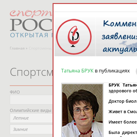
Главная »
Спортсмены, тренеры и специалисты
Спортсмены, тренеры и
Татьяна БРУК
в публикациях
БРУК Татья
здорового о
ФИО
Пред
Не
Доктор биоло
Олимпийские виды спорта
Мес
Живет в Смо
Летние
Не
Имеет более
Рег
Зимние
Была директ
Не