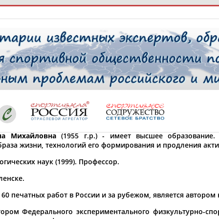
РЕСУРСНАЯ ПЛОЩАДКА
ТАБЛО АК
 специалисты
на Михайловна
(1955 г.р.) - имеет высшее образование
браза жизни, технологий его формирования и продления акти
ставляет регион*
 выбран
гических наук (1999). Профессор.
* для действующих спортсменов
то рождения
ленске.
 выбран
 60 печатных работ в России и за рубежом, является автором
ион проживания
ором Федерального экспериментального физкультурно-спор
 выбран