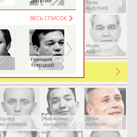
ДИТЯТИН
КАРЛОВА
Герман
Рамазан
Тагир
АБДУЛАЕВ
АБДУЛАЕВ
АБДУЛАЕВ
ВЕСЬ СПИСОК
Аслан
Эмиль
Мусан
АБДУЛЛИН
АБДУЛЛИН
АБДУЛ-
МУСЛИМОВ
Геннадий
ТУРЕЦКИЙ
ь какую-либо ошибку в уже
 своей страны!
Эдуард
Уулу Азамат
Денис
АБЗАЛИМОВ
АБИБИЛЛА
АБЛЯЗИН