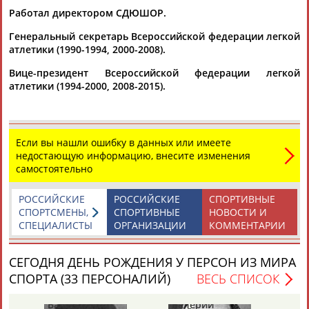
Тамилла
Рамазан
Ростом
Работал директором СДЮШОР.
АБАСОВА
АБАЧАРАЕВ
АБАШИДЗЕ
Генеральный секретарь Всероссийской федерации легкой
атлетики (1990-1994, 2000-2008).
Вице-президент Всероссийской федерации легкой
Флюра
Татьяна
Акжана
Артур
атлетики (1994-2000, 2008-2015).
АББАТЕ-
АББЯСОВА
АБДИКАРИМОВА
АБДРАХМАНОВ
БУЛАТОВА
Если вы нашли ошибку в данных или имеете
недостающую информацию, внесите изменения
самостоятельно
РОССИЙСКИЕ
РОССИЙСКИЕ
СПОРТИВНЫЕ
СПОРТСМЕНЫ,
СПОРТИВНЫЕ
НОВОСТИ И
СПЕЦИАЛИСТЫ
ОРГАНИЗАЦИИ
КОММЕНТАРИИ
СЕГОДНЯ ДЕНЬ РОЖДЕНИЯ У ПЕРСОН ИЗ МИРА
СПОРТА (33 ПЕРСОНАЛИЙ)
ВЕСЬ СПИСОК
Валерий
Валерий
Вл