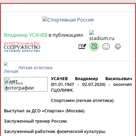
7 августа 2026 года,
09:30
Владимир УСАЧЕВ
в публикациях
СПОРТСМЕНЫ, ТРЕНЕРЫ И СПЕЦИАЛИСТЫ
13181
персон
Расширенный поиск
Найдено:
УСАЧЕВ Владимир Васильевич
(01.01.1947 - 02.07.2020) - окончил
Легкая атлетика
ГЦОЛИФК.
Мария
АБАКУМОВА
Спортсмен (легкая атлетика).
Аслаудин
Елена
Юлия
АБАЕВ
АБАИМОВА
АБАЛАКИНА
Выступал за ДСО «Спартак» (Москва).
Заслуженный тренер России.
Дмитрий
АБАРЕНОВ
Заслуженный работник физической культуры.