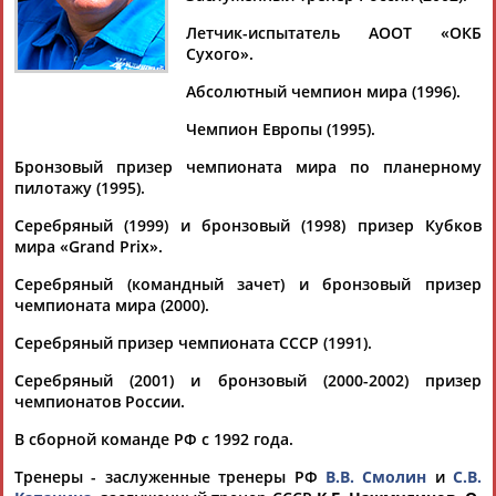
Летчик-испытатель АООТ «ОКБ
Сухого».
Абсолютный чемпион мира (1996).
Дмитрий
Тамилла
Рамазан
Ростом
АБАРЕНОВ
АБАСОВА
АБАЧАРАЕВ
АБАШИДЗЕ
Чемпион Европы (1995).
Бронзовый призер чемпионата мира по планерному
пилотажу (1995).
Серебряный (1999) и бронзовый (1998) призер Кубков
Флюра
Татьяна
Акжана
Артур
мира «Grand Prix».
АББАТЕ-
АББЯСОВА
АБДИКАРИМОВА
АБДРАХМАНОВ
БУЛАТОВА
Серебряный (командный зачет) и бронзовый призер
чемпионата мира (2000).
Серебряный призер чемпионата СССР (1991).
Серебряный (2001) и бронзовый (2000-2002) призер
чемпионатов России.
В сборной команде РФ с 1992 года.
Тренеры - заслуженные тренеры РФ
В.В. Смолин
и
С.В.