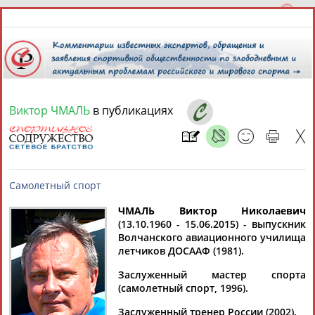
Виктор ЧМАЛЬ
в публикациях
7 августа 2026 года,
19:03
СПОРТСМЕНЫ, ТРЕНЕРЫ И СПЕЦИАЛИСТЫ
13181
персон
Расширенный поиск
Найдено:
ЧМАЛЬ Виктор Николаевич
(13.10.1960 - 15.06.2015) - выпускник
Волчанского авиационного училища
Самолетный спорт
летчиков ДОСААФ (1981).
Заслуженный мастер спорта
(самолетный спорт, 1996).
Аслаудин
Елена
Мария
Юлия
АБАЕВ
АБАИМОВА
АБАКУМОВА
АБАЛАКИНА
Заслуженный тренер России (2002).