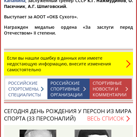
Капанина
, заслуженный тренер СССР
К.Г. Нажмудинов
,
О.
Пасечник
,
А.Г. Шпиговский
.
Выступает за АООТ «ОКБ Сухого».
Награжден медалью ордена «За заслуги перед
Отечеством» II степени.
Каримжан
Аделя
Андрей
Герман
АБДРАХМАНОВ
АБДРАХМАНОВА
АБДУВАЛИЕВ
АБДУЛАЕВ
Если вы нашли ошибку в данных или имеете
недостающую информацию, внесите изменения
самостоятельно
Рамазан
Тагир
Камиль
Загалав
РОССИЙСКИЕ
РОССИЙСКИЕ
СПОРТИВНЫЕ
АБДУЛАЕВ
АБДУЛАЕВ
АБДУЛАЗИЗОВ
АБДУЛБЕКОВ
СПОРТСМЕНЫ,
СПОРТИВНЫЕ
НОВОСТИ И
СПЕЦИАЛИСТЫ
ОРГАНИЗАЦИИ
КОММЕНТАРИИ
СЕГОДНЯ ДЕНЬ РОЖДЕНИЯ У ПЕРСОН ИЗ МИРА
Камалудин
Абдула
Магомед
Назир
СПОРТА (33 ПЕРСОНАЛИЙ)
ВЕСЬ СПИСОК
АБДУЛДАУДОВ
АБДУЛЖАЛИЛОВ
АБДУЛКАГИРОВ
АБДУЛЛАЕВ