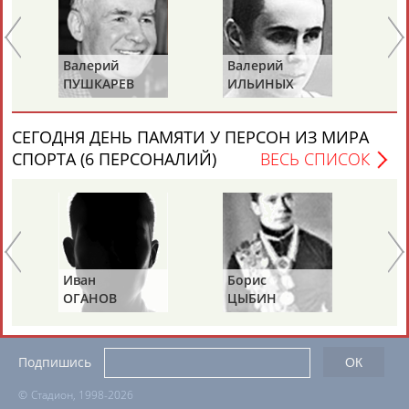
ЕЩЁ ПЕРСОНЫ
Валерий
Валерий
Ва
24 персон из 13181
ПУШКАРЕВ
ИЛЬИНЫХ
ГА
СЕГОДНЯ ДЕНЬ ПАМЯТИ У ПЕРСОН ИЗ МИРА
ТАБЛО АКТИВНОСТИ
СПОРТА (6 ПЕРСОНАЛИЙ)
ВЕСЬ СПИСОК
ЦЕЛИ ПРОЕКТА
КОНТАКТЫ
НАШИ КНОПКИ
РЕКЛАМА
Иван
Борис
Ан
ОГАНОВ
ЦЫБИН
Р
Вопросы сотрудничества и совместной деятельности
inform@infosport.ru
Адресов в новостной рассылке: 996
Подпишись
©
Стадион, 1998-2026