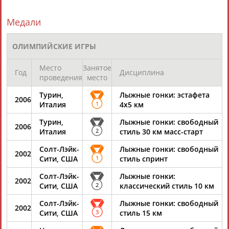
...чемпионы по лыжным гонкам Лариса Лазутина, Ольга
Данилова,
Юлия
Чепалова
и Евгений Дементьев, ведущие
отечественные...
Медали
(Проект:
Информационное агентство СТАДИОН
)
09.06.2019
ОЛИМПИЙСКИЕ ИГРЫ
Александр Легков: Второе место Непряевой и Большунова -
огромный успех для российских лыж
Место
Занятое
Год
Дисциплина
...итогам сезона Кубка мира, до неё третье место занимала
проведения
место
Юлия
Чепалова
. Кубок мира в мужском зачете последний
раз...
Турин,
Лыжные гонки: эстафета
2006
(Проект:
Информационное агентство СТАДИОН
)
Италия
1
4х5 км
25.03.2019
Турин,
Лыжные гонки: свободный
Лыжница Наталья Непряева стала второй в общем зачёте
2006
Италия
2
стиль 30 км масс-старт
Кубка мира
...16-е место (+1.59,7), Мария Истомина - 33-е (+3.56,0),
Юлия
Солт-Лэйк-
Лыжные гонки: свободный
2002
Белорукова - 50-е (+6.24,7). Победу в общем зачёте... ...мира.
Сити, США
1
стиль спринт
Последний раз подобного достижения добивалась
Юлия
Чепалова
, которая тогда стала третьей. Непряева
Солт-Лэйк-
Лыжные гонки:
2002
является...
Сити, США
2
классический стиль 10 км
(Проект:
Информационное агентство СТАДИОН
)
25.03.2019
Солт-Лэйк-
Лыжные гонки: свободный
2002
Сити, США
3
стиль 15 км
Лыжник Василий Пушкин был дисквалифицирован за
использование ЭПО