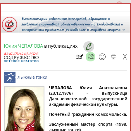
Юлия ЧЕПАЛОВА
в публикациях
10 августа 2026 года,
14:45
СПОРТСМЕНЫ, ТРЕНЕРЫ И СПЕЦИАЛИСТЫ
ЧЕПАЛОВА Юлия Анатольевна
1
персона
Расширенный поиск
Найдено:
(23.12.1976) - выпускница
Дальневосточной государственной
Лыжные гонки
академии физической культуры.
Почетный гражданин Комсомольска.
Заслуженный мастер спорта (1998,
Юлия
лыжные гонки).