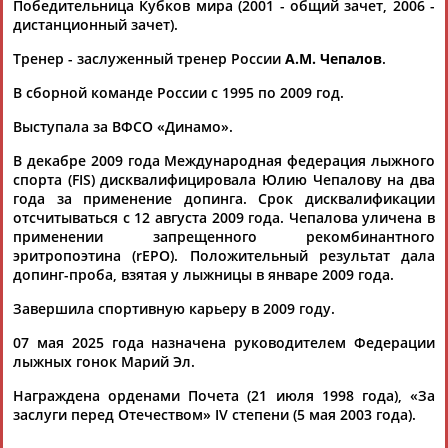
Победительница Кубков мира (2001 - общий зачет, 2006 -
(Проект:
Информационное агентство СТАДИОН
)
дистанционный зачет).
05.12.2021
Российские лыжницы завоевали серебро в эстафете на
Тренер - заслуженный тренер России
А.М. Чепалов
.
чемпионате мира
... В составе российской команды выступали Яна
В сборной команде России с 1995 по 2009 год.
Кирпиченко,
Юлия
Ступак, Татьяна Сорина и Наталья
Выступала за ВФСО «Динамо».
Непряева.... ...году в финском Лахти (Ольга Данилова,
Лариса Лазутина,
Юлия
Чепалова
и Нина Гаврылюк).
В декабре 2009 года Международная федерация лыжного
Норвежцы укрепили лидерство в...
спорта (FIS) дисквалифицировала Юлию Чепалову на два
(Проект:
Информационное агентство СТАДИОН
)
года за применение допинга. Срок дисквалификации
04.03.2021
отсчитываться с 12 августа 2009 года. Чепалова уличена в
Бегун Олег Ильин стал 11-м российским спортсменом,
применении запрещенного рекомбинантного
отбывающим наказание за использование ЭПО
эритропоэтина (rEPO). Положительный результат дала
...кроссу общества "Динамо", которые состоялись 10 июля.
допинг-проба, взятая у лыжницы в январе 2009 года.
Ильин был дисквалифицирован на 4 года с даты
Завершила спортивную карьеру в 2009 году.
временного... ...по лыжным гонкам Лариса Лазутина, Ольга
Данилова,
Юлия
Чепалова
и Евгений Дементьев, ведущие
07 мая 2025 года назначена руководителем Федерации
отечественные...
лыжных гонок Марий Эл.
(Проект:
Информационное агентство СТАДИОН
)
13.09.2019
Награждена орденами Почета (21 июля 1998 года), «За
Чемпион мира по гребле Олег Жестков стал 10-м российским
заслуги перед Отечеством» IV степени (5 мая 2003 года).
атлетом, отбывающим наказание за ЭПО