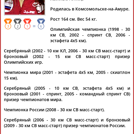
ЧЕПАЛОВА
Родилась в Комсомольске-на-Амуре.
Рост 164 см. Вес 54 кг.
Ваш запрос: "Юлия Чепалова"
=
3
2
1
6
Олимпийская чемпионка (1998 - 30
Документы 1-8 из 8 найденных уникальных документов
км СВ, 2002 - спринт СВ, 2006 -
эстафета 4х5 км).
Федерацию лыжных гонок Марий Эл возглавила Юлия
Чепалова
Серебряный (2002 - 10 км КЛ, 2006 - 30 км СВ масс-старт) и
Трехкратная олимпийская чемпионка
Юлия
Чепалова
бронзовый (2002 - 15 км СВ масс-старт) призер
возглавила Федерацию лыжных гонок Республики Марий Эл.
Олимпийских игр.
Об этом она сообщил... ... "Всем добрый день. Рада
представиться, - написала
Чепалова
. - С сегодняшнего дня
Чемпионка мира (2001 - эстафета 4х5 км, 2005 - скиатлон
возглавила Федерацию лыжных...
15 км).
(Проект:
Информационное агентство СТАДИОН
)
08.05.2025
Серебряный (2005 - 10 км СВ, эстафета 4х5 км) и
бронзовый (2001 - спринт, 2005 - командный спринт СВ)
Российские лыжницы выиграли эстафету на этапе Кубка
призер чемпионатов мира.
мира
...в Норвегии. В составе российской команды выступали
Чемпионка России (2008 - 30 км СВ масс-старт).
Юлия
Ступак, Наталья Непряева, Татьяна Сорина,
Вероника... ..., Наталья Баранова, Евгения Медведева и
Серебряный (2006 - 30 км СВ масс-старт) и бронзовый
Юлия
Чепалова
. Следующий этап Кубка мира пройдет с 11
(2009 - 30 км СВ масс-старт) призер чемпионатов России.
по 12 декабря в Швейцарии. ...