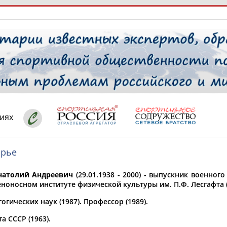
РЕСУРСНАЯ ПЛОЩАДКА
ТАБЛО АК
 специалисты
иях
орье
ставляет регион*
 выбран
атолий Андреевич
(29.01.1938 - 2000) - выпускник военног
* для действующих спортсменов
то рождения
ноносном институте физической культуры им. П.Ф. Лесгафта (
 выбран
огических наук (1987). Профессор (1989).
ион проживания
а СССР (1963).
 выбран