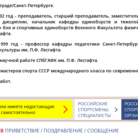
граде/Санкт-Петербурге.
а рождения
992 год - преподаватель, старший преподаватель, заместите
по
чч
мм
год
чч
мм
год
х дисциплин, начальник кафедры единоборств и тяжело
 боя и спортивных единоборств Военного Факультета физи
гафта.
999 год - профессор кафедры педагогики Санкт-Петербур
ультуры им. П.Ф. Лесгафта.
о научной работе СПбГАФК им. П.Ф. Лесгафта.
3 мастеров спорта СССР международного класса по современ
абот.
Юлия
Дмитрий
Тамилла
АБАЛАКИНА
АБАРЕНОВ
АБАСОВА
РОССИЙСКИЕ
РОСС
 или имеете недостающую
СПОРТСМЕНЫ,
СПОР
 самостоятельно
СПЕЦИАЛИСТЫ
ОРГА
ОВ
ПРИВЕТСТВИЕ / ПОЗДРАВЛЕНИЕ / СООБЩЕНИЕ