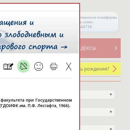
Просмотры материалов платформы
за сутки:
44716
ТИВНОСТИ
СВОДНЫЕ ИНДЕКСЫ
У кого сегодня день рождения?
Профессия
Не выбран
о факультета при Государственном
Спортивное звание
ГДОИФК им. П.Ф. Лесгафта, 1966).
Не выбран
Учёное звание
Не выбран