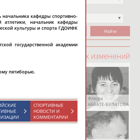
Чемпион
ль начальника кафедры спортивно-
Не выбран
й атлетики, начальник кафедры
ческой культуры и спорта ГДОИФК
гской государственной академии
100 последних изменений
ному пятиборью.
Рамазан
Ростом
Флюра
АБАЧАРАЕВ
АБАШИДЗЕ
АББАТЕ-БУЛАТОВА
ИЙСКИЕ
СПОРТИВНЫЕ
ТИВНЫЕ
НОВОСТИ И
НИЗАЦИИ
КОММЕНТАРИИ