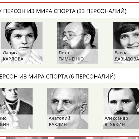
Каримжан
Аделя
Андрей
АБДРАХМАНОВ
АБДРАХМАНОВА
АБДУВАЛИЕВ
 ПЕРСОН ИЗ МИРА СПОРТА (33 ПЕРСОНАЛИЙ)
Абдула
Магомед
Назир
АБДУЛЖАЛИЛОВ
АБДУЛКАГИРОВ
АБДУЛЛАЕВ
Лариса
Петр
Елена
КАРЛОВА
ТИМЧЕНКО
ДАВЫДОВА
естном спортсмене, тренере, специалисте или исправит
ЕРСОН ИЗ МИРА СПОРТА (6 ПЕРСОНАЛИЙ)
х героев! Герои спорта - это одни из главных патриотов
рис
Анатолий
Александр
Рустам
Магомед
Нурлан
БИН
РАХЛИН
ЯГУБКИН
АБДУРАШИДОВ
АБДУСАЛАМОВ
АБДЫКАЛЫКОВ