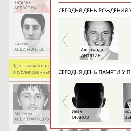
Татьяна
Акжана
Артур
АББЯСОВА
АБДИКАРИМОВА
АБДРАХМАНОВ
СЕГОДНЯ ДЕНЬ РОЖДЕНИЯ У
Камиль
Загалав
Камалудин
АБДУЛАЗИЗОВ
АБДУЛБЕКОВ
АБДУЛДАУДОВ
Владимир
Александр
РЫБАКОВ
ДИТЯТИН
Здесь можно разместить информацию о хорошо изв
СЕГОДНЯ ДЕНЬ ПАМЯТИ У П
опубликованных записях. Страна должна знать свои
Альгирдас
Иван
Бо
Магомед
Шамиль
Адлан
ЛАУРИТЕНАС
ОГАНОВ
ЦЫ
АБДУЛХАМИДОВ
АБДУРАХМАНОВ
АБДУРАШИДОВ