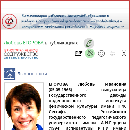
10 августа 2026 года,
15:46
СПОРТСМЕНЫ, ТРЕНЕРЫ И СПЕЦИАЛИСТЫ
Любовь ЕГОРОВА
в публикациях
1
персона
Расширенный поиск
Найдено:
ЕГОРОВА Любовь Ивановна
(05.05.1966) - выпускница
Государственного дважды
Лыжные гонки
Любовь
орденоносного института
ЕГОРОВА
физической культуры имени П.Ф.
Лесгафта, Российского
государственного педагогического
университета имени А.И.Герцена
Ваш запрос: "Любовь ЕГОРОВА"
(1994), аспирантуры РГПУ имени