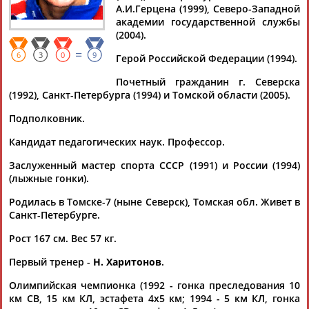
А.И.Герцена (1999), Северо-Западной
Документы 1-10 из 10 найденных уникальных документов
академии государственной службы
(2004).
В Москве наградили олимпийцев прошлых лет
...конькобежка Наталья Петрусева, лыжники Сергей Фокичев
=
6
3
0
9
Герой Российской Федерации (1994).
и
Любовь
Егорова
, конькобежец Александр Голубев,
тренер...
Почетный гражданин г. Северска
(Проект:
Информационное агентство СТАДИОН
)
(1992), Санкт-Петербурга (1994) и Томской области (2005).
09.11.2024
Подполковник.
Кто из бывших спортсменов попал в Думу ?
... — шестикратная олимпийская чемпионка по лыжным
Кандидат педагогических наук. Профессор.
гонкам
Любовь
Егорова
, представляющая "Единую
Россию",...
Заслуженный мастер спорта СССР (1991) и России (1994)
(Проект:
Информационное агентство СТАДИОН
)
(лыжные гонки).
24.09.2021
Родилась в Томске-7 (ныне Северск), Томская обл. Живет в
Минспорт РФ наградил призеров X зимней Спартакиады
Санкт-Петербурге.
учащихся России и VI Всероссийской зимней Универсиады
2020
Рост 167 см. Вес 57 кг.
...Сейранов, выдающиеся спортсмены страны: Ирина
Роднина,
Любовь
Егорова
, Елена Вяльбе, Владимир
Первый тренер -
Н. Харитонов
.
Барнашов. Олег...
Олимпийская чемпионка (1992 - гонка преследования 10
(Проект:
Информационное агентство СТАДИОН
)
06.08.2020
км СВ, 15 км КЛ, эстафета 4х5 км; 1994 - 5 км КЛ, гонка