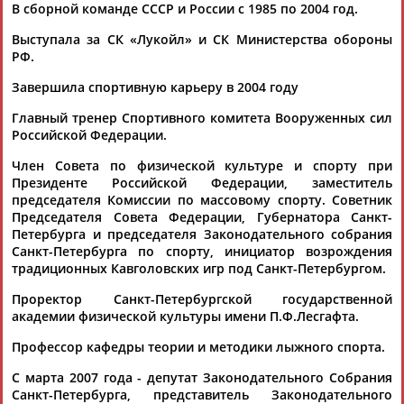
Первый Всемирный форум олимпийцев начал свою работу в
В сборной команде СССР и России с 1985 по 2004 год.
Москве
Выступала за СК «Лукойл» и СК Министерства обороны
...Давыдова, Елена Исинбаева, Елена Вяльбе, Галина
РФ.
Горохова,
Любовь
Егорова
, Евгений Кафельников, Андрей
Кириленко, Михаил...
Завершила спортивную карьеру в 2004 году
(Проект:
Информационное агентство СТАДИОН
)
21.10.2015
Главный тренер Спортивного комитета Вооруженных сил
Алексей Урманов: "У нас есть очень большие надежды на
Российской Федерации.
хорошее выступление Евгения Плющенко"
Член Совета по физической культуре и спорту при
...удачи спортсменам и шестикратная олимпийская
Президенте Российской Федерации, заместитель
чемпионка
Любовь
Егорова
: "ОИ - это праздник спорта. Мы
председателя Комиссии по массовому спорту. Советник
ожидаем как... ...впервые, на них не такое большое
Председателя Совета Федерации, Губернатора Санкт-
давление, - цитирует
Егорову
агентство "Р-Спорт". -
Петербурга и председателя Законодательного собрания
Выступаешь на...
Санкт-Петербурга по спорту, инициатор возрождения
(Проект:
Информационное агентство СТАДИОН
)
традиционных Кавголовских игр под Санкт-Петербургом.
30.01.2014
Спортсмены поддержали инициативу Санкт-Петербурга по
Проректор Санкт-Петербургской государственной
проведению Олимпиады
академии физической культуры имени П.Ф.Лесгафта.
...вали на встрече -
Любовь
Егорова
, Евгений Плющенко,
Алексей Урманов и победители различных чемпионатов,
Профессор кафедры теории и методики лыжного спорта.
сообщает ИТАР-ТАСС. ...
С марта 2007 года - депутат Законодательного Собрания
(Проект:
Информационное агентство СТАДИОН
)
Санкт-Петербурга, представитель Законодательного
18.11.2013