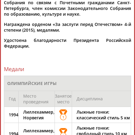
Собрания по связям с Почетными гражданами Санкт-
Эстафета огня Олимпийских игр 2014 года стартовала в
Петербурга, член комиссии Законодательного Собрания
Санкт-Петербурге
по образованию, культуре и науке.
...ее участником станет шестикратная олимпийская
чемпионка
Любовь
Егорова
. Она зажжет огонь в
Награждена орденом «За заслуги перед Отечеством» 4-й
олимпийской чаше, после...
степени (2015), медалями.
(Проект:
Информационное агентство СТАДИОН
)
27.10.2013
Удостоена благодарности Президента Российской
Федерации.
Медали
ТАБЛО АКТИВНОСТИ
ОЛИМПИЙСКИЕ ИГРЫ
Место
Занятое
ЦЕЛИ ПРОЕКТА
КОНТАКТЫ
НАШИ КНОПКИ
РЕКЛАМА
Год
Дисциплина
проведения
место
Лиллехаммер,
Лыжные гонки:
1994
Норвегия
1
классический стиль 5 км
Лыжные гонки:
Лиллехаммер,
Вопросы сотрудничества и совместной деятельности
inform@infosport.ru
1994
свободный стиль 10 км