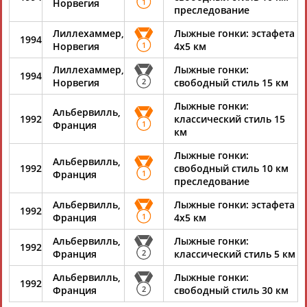
Норвегия
1
преследование
Адресов в новостной рассылке: 997
Лиллехаммер,
Лыжные гонки: эстафета
Подпишись
1994
Норвегия
1
4х5 км
©
Стадион, 1998-2026
Лиллехаммер,
Лыжные гонки:
1994
Норвегия
2
свободный стиль 15 км
Разработка и поддержка ООО НАИТ «Стадион»
Лыжные гонки:
Альбервилль,
1992
классический стиль 15
Франция
1
км
Лыжные гонки:
Альбервилль,
1992
свободный стиль 10 км
Франция
1
преследование
Альбервилль,
Лыжные гонки: эстафета
1992
Франция
1
4х5 км
Альбервилль,
Лыжные гонки:
1992
Франция
2
классический стиль 5 км
Альбервилль,
Лыжные гонки:
1992
Франция
2
свободный стиль 30 км