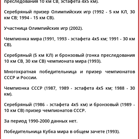
преследования 10 км СВ, эстафета 4х5 км).
Рудольф Незвецкий: Атлеты - сердце Олимпийского
движения (горькая правда) Часть 2
Серебряный призер Олимпийских игр (1992 - 5 км КЛ, 30
...бромантан, и никто не встал на её защиту. Напомним –
км СВ; 1994 - 15 км СВ).
Любовь
Егорова
– героиня зимних Олимпиад в Альбервиле
и... ...в пробе шестикратной олимпийской чемпионки
Участница Олимпийских игр (2002).
лыжницы Любови
Егоровой
был обнаружен бромантан, и
Чемпионка мира (1991, 1993 - эстафета 4х5 км; 1991 - 30 км
никто не встал на её...
СВ).
(Проект:
Информационное агентство СТАДИОН
)
22.07.2020
Серебряный (5 км КЛ) и бронзовый (гонка преследования
Санкт-Петербург в пятницу примет от Грозного огонь
10 км СВ, 30 км СВ) чемпионата мира (1993).
Универсиады-2019
...этапе эстафеты примут участие известные спортсмены
Многократная победительница и призер чемпионатов
Любовь
Егорова
, Дмитрий Васильев, Юрий Кашкаров,
СССР и России.
олимпийские...
Чемпионка СССР (1987, 1989 - эстафета 4х5 км; 1988 - 30
(Проект:
Информационное агентство СТАДИОН
)
км).
25.10.2018
ЧЕТЫРЕ ЧЕТВЕРТИ ПУТИ
Серебряный (1986 - эстафета 4х5 км) и бронзовый (1989 -
...но все-таки впечатляют. Александр Попов, Евгений
10 км СВ) призер чемпионатов СССР.
Садовый,
Любовь
Егорова
, Виктор Петренко и его
За период 1990-2000 данных нет.
товарищи по сборной...
(Проект:
Информационное агентство СТАДИОН
)
Победительница Кубка мира в общем зачете (1993).
26.12.2016