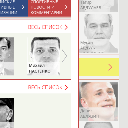
ИЙСКИЕ
СПОРТИВНЫЕ
Герман
Рамазан
Тагир
ТИВНЫЕ
НОВОСТИ И
АБДУЛАЕВ
АБДУЛАЕВ
АБДУЛАЕВ
НИЗАЦИИ
КОММЕНТАРИИ
ВЕСЬ СПИСОК
Аслан
Эмиль
Мусан
АБДУЛЛИН
АБДУЛЛИН
АБДУЛ-
МУСЛИМОВ
ь какую-либо ошибку в уже
Михаил
Павел
 своей страны!
НАСТЕНКО
МЕЛЬНИКОВ
ВЕСЬ СПИСОК
Эдуард
Уулу Азамат
Денис
АБЗАЛИМОВ
АБИБИЛЛА
АБЛЯЗИН