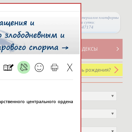
Просмотры материалов платформы
за сутки:
47174
ТИВНОСТИ
СВОДНЫЕ ИНДЕКСЫ
У кого сегодня день рождения?
Профессия
Не выбран
ударственного центрального ордена
Спортивное звание
Не выбран
Учёное звание
Не выбран