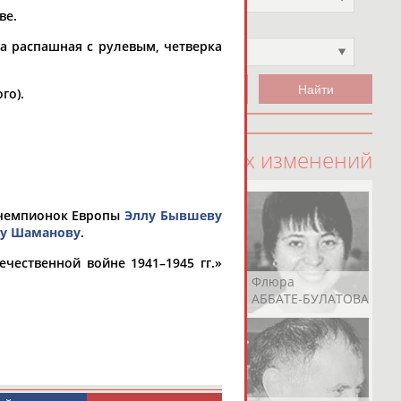
ве.
Чемпион
ка распашная с рулевым, четверка
Не выбран
го).
100 последних изменений
 чемпионок Европы
Эллу Бывшеву
у Шаманову
.
чественной войне 1941–1945 гг.»
Рамазан
Ростом
Флюра
АБАЧАРАЕВ
АБАШИДЗЕ
АББАТЕ-БУЛАТОВА