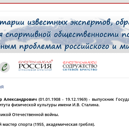
РЕСУРСНАЯ ПЛОЩАДКА
ТАБЛО АК
 специалисты
ая
ставляет регион*
 выбран
тр Александрович
(01.01.1908 - 19.12.1969) - выпускник Гос
* для действующих спортсменов
то рождения
итута физической культуры имени И.В. Сталина.
 выбран
ликой Отечественной войны.
ион проживания
мастер спорта (1955, академическая гребля).
 выбран