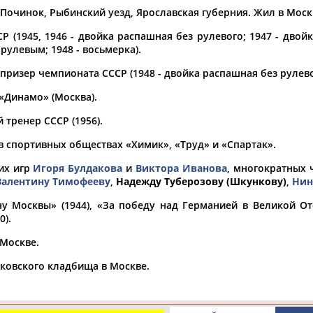
 Починок, Рыбинский уезд, Ярославская губерния. Жил в Моск
а рождения
Р (1945, 1946 - двойка распашная без рулевого; 1947 - двой
по
чч
мм
год
чч
мм
год
рулевым; 1948 - восьмерка).
призер чемпионата СССР (1948 - двойка распашная без рулево
«Динамо» (Москва).
тренер СССР (1956).
в спортивных обществах «Химик», «Труд» и «Спартак».
их игр
Игоря Булдакова
и
Виктора Иванова
, многократных
Валентину Тимофееву
,
Надежду Туберозову (Шкункову)
,
Нин
 Москвы» (1944), «За победу над Германией в Великой Оте
0).
Юлия
Дмитрий
Тамилла
АБАЛАКИНА
АБАРЕНОВ
АБАСОВА
 Москве.
ьковского кладбища в Москве.