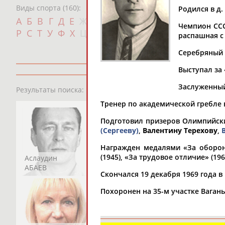
Виды спорта (160):
Родился в д.
Дат
А
Б
В
Г
Д
Е
Ж
З
И
К
Л
М
Н
О
П
Чемпион ССС
с
Р
С
Т
У
Ф
Х
Ц
Ч
Ш
Щ
Э
Ю
Я
распашная с 
Серебряный 
Выступал за 
13181
персон
Заслуженный 
Результаты поиска:
Тренер по академической гребле 
Подготовил призеров Олимпийск
(Сергееву)
,
Валентину Терехову
,
Награжден медалями «За оборону
(1945), «За трудовое отличие» (196
Аслаудин
Елена
Мария
АБАЕВ
АБАИМОВА
АБАКУМОВА
Скончался 19 декабря 1969 года в
Похоронен на 35-м участке Ваган