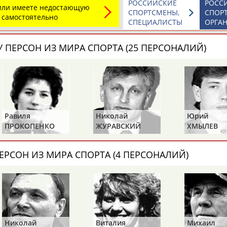
РОССИЙСКИЕ
РОСС
Каримжан
Аделя
Андрей
 или имеете недостающую
СПОРТСМЕНЫ,
СПОР
АБДРАХМАНОВ
АБДРАХМАНОВА
АБДУВАЛИЕВ
 самостоятельно
СПЕЦИАЛИСТЫ
ОРГА
 ПЕРСОН ИЗ МИРА СПОРТА (25 ПЕРСОНАЛИЙ)
Абдула
Магомед
Назир
АБДУЛЖАЛИЛОВ
АБДУЛКАГИРОВ
АБДУЛЛАЕВ
естном спортсмене, тренере, специалисте или исправит
Равиля
Николай
Юрий
х героев! Герои спорта - это одни из главных патриотов
ПРОКОПЕНКО
ЖУРАВСКИЙ
ХМЫЛЕВ
(САЛИМОВА)
ЕРСОН ИЗ МИРА СПОРТА (4 ПЕРСОНАЛИЙ)
Рустам
Магомед
Нурлан
АБДУРАШИДОВ
АБДУСАЛАМОВ
АБДЫКАЛЫКОВ
Николай
Виталия
Михаил