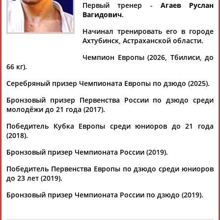
Дмитрий
Тамилла
Рамазан
Ростом
Первый тренер -
Агаев Руслан
АБАРЕНОВ
АБАСОВА
АБАЧАРАЕВ
АБАШИДЗЕ
Вагидович
.
Начинал тренировать его в городе
Ахтубинск, Астраханской области.
Чемпион Европы (2026, Тбилиси, до
Флюра
Татьяна
Акжана
Артур
66 кг).
АББАТЕ-
АББЯСОВА
АБДИКАРИМОВА
АБДРАХМАНОВ
БУЛАТОВА
Серебряный призер Чемпионата Европы по дзюдо (2025).
Бронзовый призер Первенства России по дзюдо среди
молодёжи до 21 года (2017).
Победитель Кубка Европы среди юниоров до 21 года
(2018).
Бронзовый призер Чемпионата России (2019).
Победитель Первенства Европы по дзюдо среди юниоров
до 23 лет (2019).
Бронзовый призер Чемпионата России по дзюдо (2019).