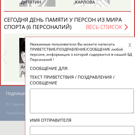
ДИТЯТИН
КАРЛОВА
Т
ТАБЛО АКТИВНОСТИ
СЕГОДНЯ ДЕНЬ ПАМЯТИ У ПЕРСОН ИЗ МИРА
СПОРТА (6 ПЕРСОНАЛИЙ)
ВЕСЬ СПИСОК
ЦЕЛИ ПРОЕКТА
КОНТАКТЫ
НАШИ КНОПКИ
РЕКЛАМА
Уважаемые пользователи Вы можете написать
ПРИВЕТСТВИЕ/ПОЗДРАВЛЕНИЕ/СООБЩЕНИЕ любой
персоне, информация о которой содержится в нашей БД
Персоналий !
Альгирдас
Иван
Бо
СООБЩЕНИЕ ДЛЯ:
ЛАУРИТЕНАС
ОГАНОВ
Ц
Вопросы сотрудничества и совместной деятельности
inform@infosport.ru
ТЕКСТ ПРИВЕТСТВИЯ / ПОЗДРАВЛЕНИЯ /
СООБЩЕНИЕ
Адресов в новостной рассылке: 996
Подпишись
©
Стадион, 1998-2026
Разработка и поддержка ООО НАИТ «Стадион»
ИМЯ ОТПРАВИТЕЛЯ