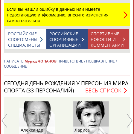
Если вы нашли ошибку в данных или имеете
недостающую информацию, внесите изменения
Каримжан
Аделя
Андрей
Герман
самостоятельно
АБДРАХМАНОВ
АБДРАХМАНОВА
АБДУВАЛИЕВ
АБДУЛАЕВ
РОССИЙСКИЕ
РОССИЙСКИЕ
СПОРТИВНЫЕ
СПОРТСМЕНЫ,
СПОРТИВНЫЕ
НОВОСТИ И
СПЕЦИАЛИСТЫ
ОРГАНИЗАЦИИ
КОММЕНТАРИИ
Рамазан
Тагир
Камиль
Загалав
АБДУЛАЕВ
АБДУЛАЕВ
АБДУЛАЗИЗОВ
АБДУЛБЕКОВ
НАПИСАТЬ
Мурад ЧОПАНОВ
ПРИВЕТСТВИЕ / ПОЗДРАВЛЕНИЕ /
СООБЩЕНИЕ
СЕГОДНЯ ДЕНЬ РОЖДЕНИЯ У ПЕРСОН ИЗ МИРА
Камалудин
Абдула
Магомед
Назир
СПОРТА (33 ПЕРСОНАЛИЙ)
ВЕСЬ СПИСОК
АБДУЛДАУДОВ
АБДУЛЖАЛИЛОВ
АБДУЛКАГИРОВ
АБДУЛЛАЕВ
ЕЩЁ ПЕРСОНЫ
24 персон из 13181
Александр
Лариса
Пе