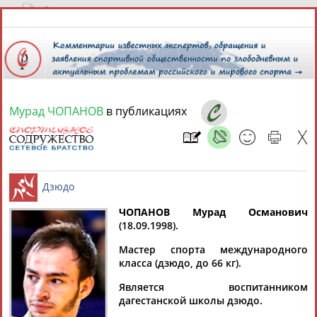
7 августа 2026 года,
14:45
СПОРТСМЕНЫ, ТРЕНЕРЫ И СПЕЦИАЛИСТЫ
Мурад ЧОПАНОВ
в публикациях
13181
персон
Расширенный поиск
Найдено:
ЧОПАНОВ Мурад Османович
(18.09.1998).
Аслаудин
Елена
Мария
Юлия
Дзюдо
АБАЕВ
АБАИМОВА
АБАКУМОВА
АБАЛАКИНА
Мастер спорта международного
класса (дзюдо, до 66 кг).
Является воспитанником
дагестанской школы дзюдо.