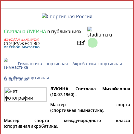
6 августа 2026 года,
08:07
Светлана ЛУКИНА
в публикациях
СПОРТСМЕНЫ, ТРЕНЕРЫ И СПЕЦИАЛИСТЫ
13181
персон
Расширенный поиск
Найдено:
Гимнастика спортивная
Акробатика 
ЛУКИНА Светлана Михайловна
(10.07.1960) -
Аслаудин
Елена
Мария
Юлия
Аэробика спортивная
Мастер спорта
АБАЕВ
АБАИМОВА
АБАКУМОВА
АБАЛАКИНА
(спортивная гимнастика).
Мастер спорта международного класса
(спортивная акробатика).