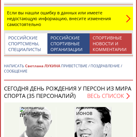
Если вы нашли ошибку в данных или имеете
недостающую информацию, внесите изменения
ТАБЛО АКТИВНОСТИ
самостоятельно
РОССИЙСКИЕ
РОССИЙСКИЕ
СПОРТИВНЫЕ
ЦЕЛИ ПРОЕКТА
КОНТАКТЫ
НАШИ КНОПКИ
РЕКЛАМА
СПОРТСМЕНЫ,
СПОРТИВНЫЕ
НОВОСТИ И
СПЕЦИАЛИСТЫ
ОРГАНИЗАЦИИ
КОММЕНТАРИИ
НАПИСАТЬ
Светлана ЛУКИНА
ПРИВЕТСТВИЕ / ПОЗДРАВЛЕНИЕ /
СООБЩЕНИЕ
Вопросы сотрудничества и совместной деятельности
inform@infosport.ru
Адресов в новостной рассылке: 996
СЕГОДНЯ ДЕНЬ РОЖДЕНИЯ У ПЕРСОН ИЗ МИРА
Подпишись
СПОРТА (35 ПЕРСОНАЛИЙ)
ВЕСЬ СПИСОК
©
Стадион, 1998-2026
Александр
Анатолий
Ан
ПРИВАЛОВ
ИОНОВ
Ц
Разработка и поддержка ООО НАИТ «Стадион»