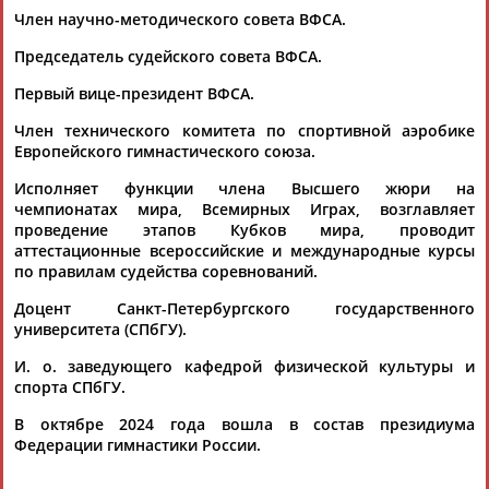
Герман
Член научно-методического совета ВФСА.
АБДУЛАЕВ
Каримжан
Аделя
Андрей
АБДРАХМАНОВ
АБДРАХМАНОВА
АБДУВАЛИЕВ
Председатель судейского совета ВФСА.
Первый вице-президент ВФСА.
Член технического комитета по спортивной аэробике
Европейского гимнастического союза.
Рамазан
Тагир
Камиль
Загалав
АБДУЛАЕВ
АБДУЛАЕВ
АБДУЛАЗИЗОВ
АБДУЛБЕКОВ
Исполняет функции члена Высшего жюри на
чемпионатах мира, Всемирных Играх, возглавляет
проведение этапов Кубков мира, проводит
аттестационные всероссийские и международные курсы
Магомед
по правилам судейства соревнований.
АБДУЛКАГИРОВ
Камалудин
Абдула
Назир
АБДУЛДАУДОВ
АБДУЛЖАЛИЛОВ
АБДУЛЛАЕВ
Доцент Санкт-Петербургского государственного
университета (СПбГУ).
И. о. заведующего кафедрой физической культуры и
спорта СПбГУ.
ЕЩЁ ПЕРСОНЫ
В октябре 2024 года вошла в состав президиума
Федерации гимнастики России.
24 персон из 13181