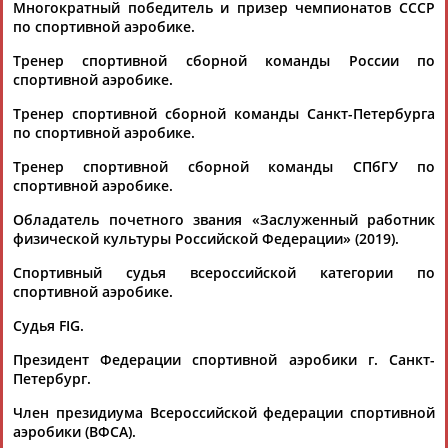
Дмитрий
Тамилла
Рамазан
Ростом
Многократный победитель и призер чемпионатов СССР
АБАРЕНОВ
АБАСОВА
АБАЧАРАЕВ
АБАШИДЗЕ
по спортивной аэробике.
Тренер спортивной сборной команды России по
спортивной аэробике.
Акжана
Артур
Татьяна
АБДИКАРИМОВА
АБДРАХМАНОВ
Тренер спортивной сборной команды Санкт-Петербурга
АББЯСОВА
Флюра
по спортивной аэробике.
АББАТЕ-
БУЛАТОВА
Тренер спортивной сборной команды СПбГУ по
спортивной аэробике.
Обладатель почетного звания «Заслуженный работник
физической культуры Российской Федерации» (2019).
Спортивный судья всероссийской категории по
спортивной аэробике.
Судья FIG.
Президент Федерации спортивной аэробики г. Санкт-
Петербург.
Член президиума Всероссийской федерации спортивной
аэробики (ВФСА).