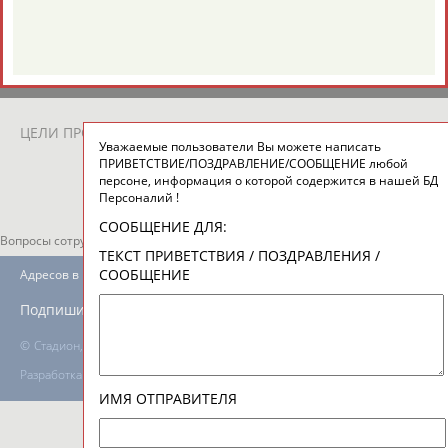
ТАБЛО АКТИВНОСТИ
ЦЕЛИ ПРОЕКТА
КОНТАКТЫ
НАШИ КНОПКИ
РЕКЛАМА
Уважаемые пользователи Вы можете написать
ПРИВЕТСТВИЕ/ПОЗДРАВЛЕНИЕ/СООБЩЕНИЕ любой
персоне, информация о которой содержится в нашей БД
Персоналий !
СООБЩЕНИЕ ДЛЯ:
Вопросы сотрудничества и совместной деятельности
inform@infosport.ru
ТЕКСТ ПРИВЕТСТВИЯ / ПОЗДРАВЛЕНИЯ /
СООБЩЕНИЕ
Адресов в новостной рассылке: 996
Подпишись
©
Стадион, 1998-2026
Разработка и поддержка ООО НАИТ «Стадион»
ИМЯ ОТПРАВИТЕЛЯ