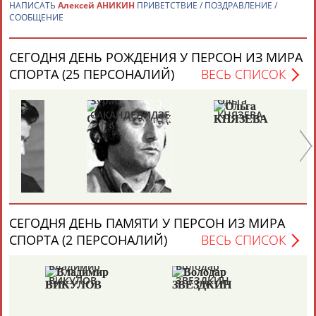
НАПИСАТЬ
Алексей АНИКИН
ПРИВЕТСТВИЕ / ПОЗДРАВЛЕНИЕ /
СООБЩЕНИЕ
Каримжан
Аделя
Андрей
Герман
АБДРАХМАНОВ
АБДРАХМАНОВА
АБДУВАЛИЕВ
АБДУЛАЕВ
СЕГОДНЯ ДЕНЬ РОЖДЕНИЯ У ПЕРСОН ИЗ МИРА
СПОРТА (25 ПЕРСОНАЛИЙ)
ВЕСЬ СПИСОК
Зураб
Ольга
Ол
САКАНДЕЛИДЗЕ
КНЯЗЕВА
БЕ
Рамазан
Тагир
Камиль
Загалав
АБДУЛАЕВ
АБДУЛАЕВ
АБДУЛАЗИЗОВ
АБДУЛБЕКОВ
Камалудин
Абдула
Магомед
Назир
АБДУЛДАУДОВ
АБДУЛЖАЛИЛОВ
АБДУЛКАГИРОВ
АБДУЛЛАЕВ
СЕГОДНЯ ДЕНЬ ПАМЯТИ У ПЕРСОН ИЗ МИРА
СПОРТА (2 ПЕРСОНАЛИЙ)
ВЕСЬ СПИСОК
ЕЩЁ ПЕРСОНЫ
Владимир
Володар
ВИКУЛОВ
ЗВЕЗДКИН
24 персон из 13181