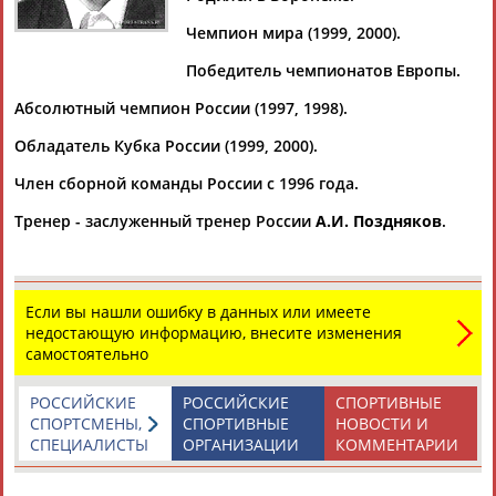
Дмитрий
Тамилла
Рамазан
Ростом
АБАРЕНОВ
АБАСОВА
АБАЧАРАЕВ
АБАШИДЗЕ
Чемпион мира (1999, 2000).
Победитель чемпионатов Европы.
Абсолютный чемпион России (1997, 1998).
Флюра
Татьяна
Акжана
Артур
Обладатель Кубка России (1999, 2000).
АББАТЕ-
АББЯСОВА
АБДИКАРИМОВА
АБДРАХМАНОВ
БУЛАТОВА
Член сборной команды России с 1996 года.
Тренер - заслуженный тренер России
А.И. Поздняков
.
Если вы нашли ошибку в данных или имеете
недостающую информацию, внесите изменения
самостоятельно
РОССИЙСКИЕ
РОССИЙСКИЕ
СПОРТИВНЫЕ
СПОРТСМЕНЫ,
СПОРТИВНЫЕ
НОВОСТИ И
СПЕЦИАЛИСТЫ
ОРГАНИЗАЦИИ
КОММЕНТАРИИ