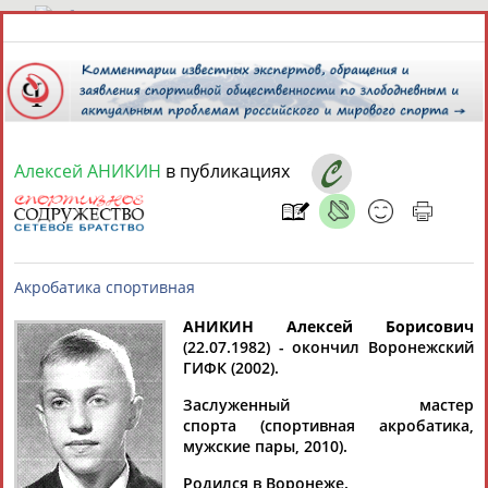
9 августа 2026 года,
02:44
СПОРТСМЕНЫ, ТРЕНЕРЫ И СПЕЦИАЛИСТЫ
Алексей АНИКИН
в публикациях
13181
персон
Расширенный поиск
Найдено:
АНИКИН Алексей Борисович
(22.07.1982) - окончил Воронежский
Аслаудин
Елена
Мария
Юлия
ГИФК (2002).
Акробатика спортивная
АБАЕВ
АБАИМОВА
АБАКУМОВА
АБАЛАКИНА
Заслуженный мастер
спорта (спортивная акробатика,
мужские пары, 2010).
Родился в Воронеже.