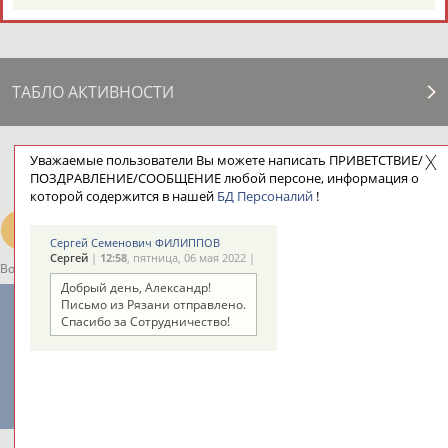
ТАБЛО АКТИВНОСТИ
Уважаемые пользователи Вы можете написать ПРИВЕТСТВИЕ/
ЦЕЛИ ПРОЕКТА
КОНТАКТЫ
НАШИ КНОПКИ
РЕКЛАМА
ПОЗДРАВЛЕНИЕ/СООБЩЕНИЕ любой персоне, информация о
которой содержится в нашей
БД Персоналий
!
Сергей Семенович ФИЛИППОВ
Сергей
|
12:58
, пятница, 06 мая 2022 |
Вопросы сотрудничества и совместной деятельности
inform@infosport.ru
Добрый день, Александр!
Адресов в новостной рассылке: 996
Письмо из Рязани отправлено.
Спасибо за Сотрудничество!
Подпишись
©
Стадион, 1998-2026
Разработка и поддержка ООО НАИТ «Стадион»