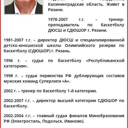
ФИЛИППОВ
Калининградская область. Живет в
Рязани.
1978-2007 г.г. – тренер-
Ваш запрос: "Сергей ФИЛИППОВ"
преподаватель по баскетболу
Документы 1-10 из 10 найденных уникальных документов
ДЮСШ и СДЮШОР г. Рязани.
1981-2007 г.г. – директор ДЮСШ и специализированной
Сергей Филиппов: Многопольный баскетбол в России
детско-юношеской школы Олимпийского резерва по
...ов игры записывает голы (очки) в протокол, который по
баскетболу (СДЮШОР) г. Рязань.
окончании времени игры утверждается всеми судьями.
Сергей
Филиппов
...
1996 г. – судья по баскетболу «Республиканской
(Проект:
Информационное агентство СТАДИОН
)
категории».
06.04.2026
1998 г. – судья первенства РФ дублирующих составов
Принцип Парето в судействе: неофициальные правила для
мужских команд Суперлиги «А».
официальных лиц
...трока в новом тексте перевода в 2026 году Правил для
2002 г. – тренер по баскетболу 1-й категории.
судей.
Сергей
Филиппов
, директор АНО "Талант и Арбитр"
... ...арбитров (выводы и таблицу подготовил 13.05.2019 г.
2002-2007 г.г. – директор высшей категории СДЮШОР по
Филиппов
С., г. Рязань.) Описание: 29 мая 2014 года,...
баскетболу.
(Проект:
Информационное агентство СТАДИОН
)
24.03.2026
2002-2004 г.г. – главный судья финалов Минобразования
РФ (Электросталь, Подольск, Иваново).
Сергей Филиппов: СПОР-Т или ещё раз – "изыск" в