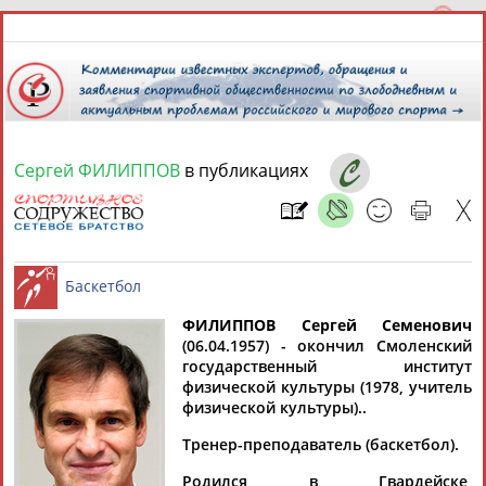
Сергей ФИЛИППОВ
в публикациях
6 августа 2026 года,
13:25
СПОРТСМЕНЫ, ТРЕНЕРЫ И СПЕЦИАЛИСТЫ
ФИЛИППОВ Сергей Семенович
1
персона
Расширенный поиск
Найдено:
(06.04.1957) - окончил Смоленский
государственный институт
Баскетбол
физической культуры (1978, учитель
физической культуры)..
Тренер-преподаватель (баскетбол).
Сергей
Родился в Гвардейске,