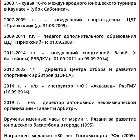
продолжение темы, начатой "РС"
2003 г.– судья 10-го международного юношеского турнира
...то административным методам БОЖЕСТВЕННОЕ ЧУДО.
в Каунасе «Кубок Сабониса».
Разговор вел
Сергей
Филиппов
, директор АНО "Талант и
Арбитр" ... ...как корпоративную склоку "нескольких
2007-2009 г.г. – заведующий спортотделом ЦДТ
выскочек, типа
Филиппова
" из системы. На деле, это
«Приокский» (до 31.08.2009).
противостояние...
(Проект:
2009-2011 г.г. – педагог дополнительного образования
Информационное агентство СТАДИОН
)
08.02.2026
ЦДТ «Приокский» (с 01.09.2009),
Сергей Филиппов: "Баскетбольный бум" в Рязанской
2011-2014 г.г. – заведующий спортивной базой (с
губернии или формальная пародия на толерантность
бассейном) РВВДКУ (с 01.09.2011 по 09.09.2014).
дилетанта
...испанский философ) Разрешите представиться:
Филиппов
2012-2022 г.г. – директор Центра отбора и развития
Сергей
, родился в 1957 г. и 17 лет жил в г. Гвардейске... ...и…
спортивных арбитров (ЦОРСА).
Сергей
Филиппов
, судья Российской категории 18.07.2006 г.,
2014 г. - н/в – инструктор ФОК «Аквамед» РязГМУ
дополнено 30.09.2009 г., дополнено 18.03.2011 г. ...
(16.09.2014).
(Проект:
Информационное агентство СТАДИОН
)
01.02.2026
2019 г. - н/в – директор автономной некоммерческой
Валерий Сычев: Неудачный свисток и слеза юной
организации «Талант и Арбитр».
баскетболистки
...одиннадцати лет назад, чтобы показать тогда еще
Вручены именные часы от мэрии г. Рязани за развитие
молодому
Сергею
Филиппову
бесперспективность его
юношеского баскетбола в городе (1995).
предложений к... ...другое. Решили ознакомить
Награжден медалью «80 лет Госкомспорта РФ» (2005),
заинтересованных людей с работой
Филиппова
С. над