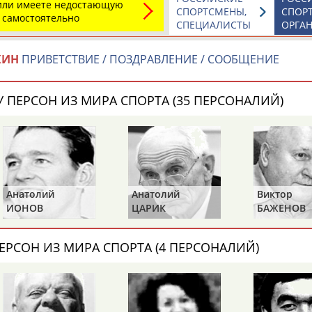
 или имеете недостающую
Каримжан
Аделя
Андрей
СПОРТСМЕНЫ,
СПОР
 самостоятельно
АБДРАХМАНОВ
АБДРАХМАНОВА
АБДУВАЛИЕВ
СПЕЦИАЛИСТЫ
ОРГА
КИН
ПРИВЕТСТВИЕ / ПОЗДРАВЛЕНИЕ / СООБЩЕНИЕ
 ПЕРСОН ИЗ МИРА СПОРТА (35 ПЕРСОНАЛИЙ)
Абдула
Магомед
Назир
АБДУЛЖАЛИЛОВ
АБДУЛКАГИРОВ
АБДУЛЛАЕВ
естном спортсмене, тренере, специалисте или исправит
х героев! Герои спорта - это одни из главных патриотов
Анатолий
Виктор
Василий
ЦАРИК
БАЖЕНОВ
СТАНКОВИ
ЕРСОН ИЗ МИРА СПОРТА (4 ПЕРСОНАЛИЙ)
Рустам
Магомед
Нурлан
АБДУРАШИДОВ
АБДУСАЛАМОВ
АБДЫКАЛЫКОВ