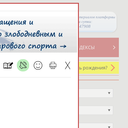
Просмотры материалов платформы
за сутки:
47908
ТИВНОСТИ
СВОДНЫЕ ИНДЕКСЫ
У кого сегодня день рождения?
Профессия
Не выбран
Спортивное звание
Не выбран
Учёное звание
Не выбран