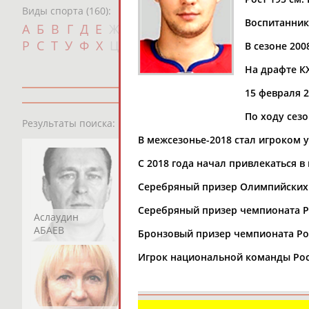
Виды спорта (160):
Воспитанник
Дат
А
Б
В
Г
Д
Е
Ж
З
И
К
Л
М
Н
О
П
с
Р
С
Т
У
Ф
Х
Ц
Ч
Ш
Щ
Э
Ю
Я
В сезоне 200
На драфте К
15 февраля 2
По ходу сез
13181
персон
Результаты поиска:
В межсезонье-2018 стал игроком 
С 2018 года начал привлекаться 
Серебряный призер Олимпийских и
Серебряный призер чемпионата Ро
Аслаудин
Елена
Мария
АБАЕВ
АБАИМОВА
АБАКУМОВА
Бронзовый призер чемпионата Рос
Игрок национальной команды Рос