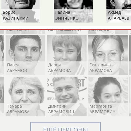
Борис
Галина
Ахмед
РАЗИНСКИЙ
ЗИНЧЕНКО
АНАРБАЕВ
Элизабет
Захария
Александр
АБРААМЯН
АБРАМАШВИЛИ
АБРАМОВ
Павел
Дарья
Екатерина
АБРАМОВ
АБРАМОВА
АБРАМОВА
Тамара
Дмитрий
Маргарита
АБРАМОВА
АБРАМОВИЧ
АБРАМОВИЧ
ЕЩЁ ПЕРСОНЫ