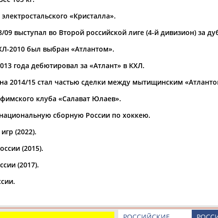
 электростальского «Кристалла».
а рождения
по
чч
мм
год
чч
мм
год
8/09 выступал во Второй российской лиге (4-й дивизион) за ду
ХЛ-2010 был выбран «Атлантом».
013 года дебютировал за «Атлант» в КХЛ.
она 2014/15 стал частью сделки между мытищинским «Атланто
уфимского клуба «Салават Юлаев».
в национальную сборную России по хоккею.
гр (2022).
ссии (2015).
Юлия
Дмитрий
Тамилла
АБАЛАКИНА
АБАРЕНОВ
АБАСОВА
сии (2017).
сии.
РОССИЙСКИЕ
РОСС