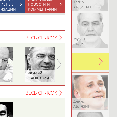
Герман
Рамазан
Тагир
ТИВНЫЕ
НОВОСТИ И
АБДУЛАЕВ
АБДУЛАЕВ
АБДУЛАЕВ
НИЗАЦИИ
КОММЕНТАРИИ
ВЕСЬ СПИСОК
Аслан
Эмиль
Мусан
АБДУЛЛИН
АБДУЛЛИН
АБДУЛ-
МУСЛИМОВ
ь какую-либо ошибку в уже
 своей страны!
Евгений
Николай
Ч
ЗИМИН
АВИЛОВ
ВЕСЬ СПИСОК
Эдуард
Уулу Азамат
Денис
АБЗАЛИМОВ
АБИБИЛЛА
АБЛЯЗИН