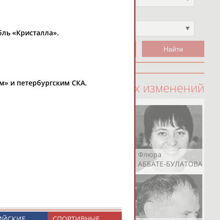
Чемпион
Не выбран
бль «Кристалла».
м» и петербургским СКА.
100 последних изменений
Рамазан
Ростом
Флюра
АБАЧАРАЕВ
АБАШИДЗЕ
АББАТЕ-БУЛАТОВА
ИЙСКИЕ
СПОРТИВНЫЕ