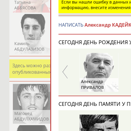
Если вы нашли ошибку в данных
Татьяна
Акжана
Артур
информацию, внесите изменения
АББЯСОВА
АБДИКАРИМОВА
АБДРАХМАНОВ
НАПИСАТЬ
Александр КАДЕЙ
СЕГОДНЯ ДЕНЬ РОЖДЕНИЯ У
Камиль
Загалав
Камалудин
АБДУЛАЗИЗОВ
АБДУЛБЕКОВ
АБДУЛДАУДОВ
Здесь можно разместить информацию о хорошо изв
опубликованных записях. Страна должна знать свои
Александр
Анатолий
ПРИВАЛОВ
ИОНОВ
СЕГОДНЯ ДЕНЬ ПАМЯТИ У П
Магомед
Шамиль
Адлан
АБДУЛХАМИДОВ
АБДУРАХМАНОВ
АБДУРАШИДОВ