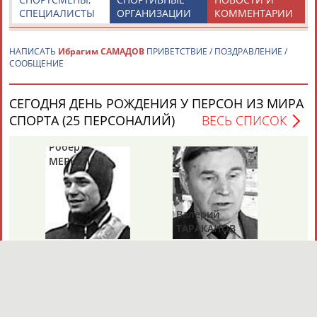
СПЕЦИАЛИСТЫ
ОРГАНИЗАЦИИ
КОММЕНТАРИИ
НАПИСАТЬ
Ибрагим САМАДОВ
ПРИВЕТСТВИЕ / ПОЗДРАВЛЕНИЕ /
СООБЩЕНИЕ
СЕГОДНЯ ДЕНЬ РОЖДЕНИЯ У ПЕРСОН ИЗ МИРА
СПОРТА (25 ПЕРСОНАЛИЙ)
ВЕСЬ СПИСОК
Роберт
МЕРКУЛОВ
Валерий
Ал
ТАРАКАНОВ
ГО
СЕГОДНЯ ДЕНЬ ПАМЯТИ У ПЕРСОН ИЗ МИРА
СПОРТА (2 ПЕРСОНАЛИЙ)
ВЕСЬ СПИСОК
Владимир
Володар