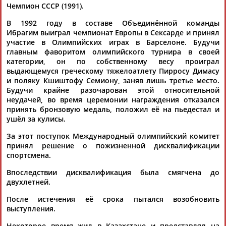
Чемпион СССР (1991).
В 1992 году в составе Объединённой команды
Ибрагим выиграл чемпионат Европы в Сексарде и принял
участие в Олимпийских играх в Барселоне. Будучи
главным фаворитом олимпийского турнира в своей
категории, он по собственному весу проиграл
выдающемуся греческому тяжелоатлету Пирросу Димасу
и поляку Кшиштофу Семиону, заняв лишь третье место.
Будучи крайне разочарован этой относительной
неудачей, во время церемонии награждения отказался
принять бронзовую медаль, положил её на пьедестал и
ушёл за кулисы.
За этот поступок Международный олимпийский комитет
принял решение о пожизненной дисквалификации
спортсмена.
Впоследствии дисквалификация была смягчена до
двухлетней.
После истечения её срока пытался возобновить
выступления.
Некоторое время жил в Казахстане и представлял на