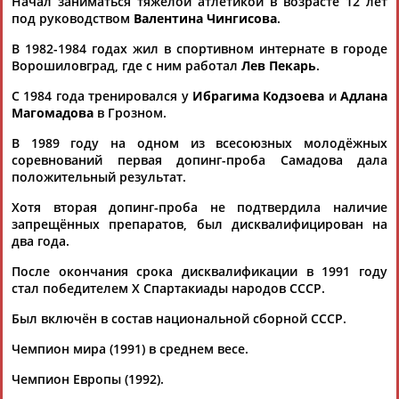
Начал заниматься тяжёлой атлетикой в возрасте 12 лет
под руководством
Валентина Чингисова
.
В 1982-1984 годах жил в спортивном интернате в городе
Ворошиловград, где с ним работал
Лев Пекарь
.
ТАБЛО АКТИВНОСТИ
С 1984 года тренировался у
Ибрагима Кодзоева
и
Адлана
Магомадова
в Грозном.
ЦЕЛИ ПРОЕКТА
КОНТАКТЫ
НАШИ КНОПКИ
РЕКЛАМА
В 1989 году на одном из всесоюзных молодёжных
соревнований первая допинг-проба Самадова дала
положительный результат.
Хотя вторая допинг-проба не подтвердила наличие
запрещённых препаратов, был дисквалифицирован на
Вопросы сотрудничества и совместной деятельности
inform@infosport.ru
два года.
Адресов в новостной рассылке: 996
После окончания срока дисквалификации в 1991 году
стал победителем X Спартакиады народов СССР.
Подпишись
Был включён в состав национальной сборной СССР.
©
Стадион, 1998-2026
Чемпион мира (1991) в среднем весе.
Разработка и поддержка ООО НАИТ «Стадион»
Чемпион Европы (1992).