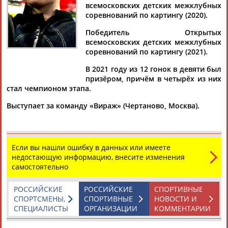
всемосковских детских межклубных
соревнований по картингу (2020).
Победитель Открытых
всемосковских детских межклубных
Дмитрий
Тамилла
Рамазан
Ростом
соревнований по картингу (2021).
АБАРЕНОВ
АБАСОВА
АБАЧАРАЕВ
АБАШИДЗЕ
В 2021 году из 12 гонок в девяти был
призёром, причём в четырёх из них
стал чемпионом этапа.
Флюра
Татьяна
Акжана
Артур
Выступает за команду «Вираж» (Чертаново, Москва).
АББАТЕ-
АББЯСОВА
АБДИКАРИМОВА
АБДРАХМАНОВ
БУЛАТОВА
Если вы нашли ошибку в данных или имеете
недостающую информацию, внесите изменения
самостоятельно
РОССИЙСКИЕ
РОССИЙСКИЕ
СПОРТИВНЫЕ
СПОРТСМЕНЫ,
СПОРТИВНЫЕ
НОВОСТИ И
СПЕЦИАЛИСТЫ
ОРГАНИЗАЦИИ
КОММЕНТАРИИ