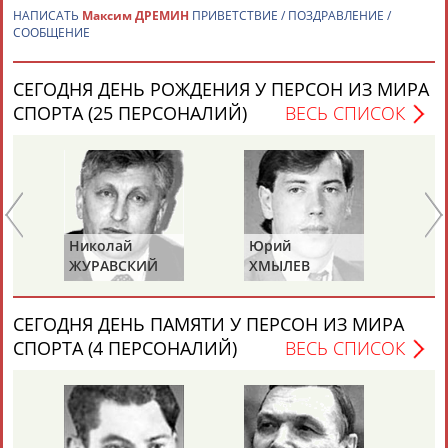
НАПИСАТЬ
Максим ДРЕМИН
ПРИВЕТСТВИЕ / ПОЗДРАВЛЕНИЕ /
СООБЩЕНИЕ
СЕГОДНЯ ДЕНЬ РОЖДЕНИЯ У ПЕРСОН ИЗ МИРА
СПОРТА (25 ПЕРСОНАЛИЙ)
ВЕСЬ СПИСОК
Каримжан
Аделя
Андрей
Герман
АБДРАХМАНОВ
АБДРАХМАНОВА
АБДУВАЛИЕВ
АБДУЛАЕВ
Николай
Юрий
Ми
Рамазан
Тагир
Камиль
Загалав
ЖУРАВСКИЙ
ХМЫЛЕВ
НА
АБДУЛАЕВ
АБДУЛАЕВ
АБДУЛАЗИЗОВ
АБДУЛБЕКОВ
СЕГОДНЯ ДЕНЬ ПАМЯТИ У ПЕРСОН ИЗ МИРА
СПОРТА (4 ПЕРСОНАЛИЙ)
ВЕСЬ СПИСОК
Камалудин
Абдула
Магомед
Назир
АБДУЛДАУДОВ
АБДУЛЖАЛИЛОВ
АБДУЛКАГИРОВ
АБДУЛЛАЕВ