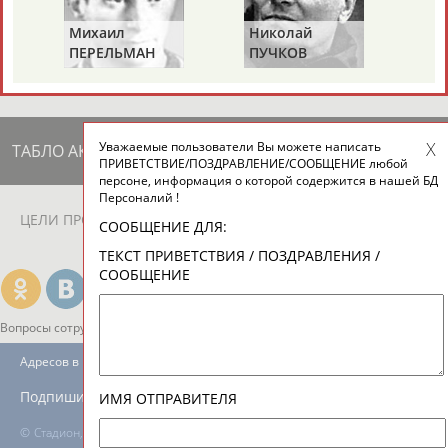
ЕЩЁ ПЕРСОНЫ
Михаил
Николай
Вит
ПЕРЕЛЬМАН
ПУЧКОВ
ТУ
24 персон из 13181
(ПЕРЛЬМАН)
Уважаемые пользователи Вы можете написать
ТАБЛО АКТИВНОСТИ
ПРИВЕТСТВИЕ/ПОЗДРАВЛЕНИЕ/СООБЩЕНИЕ любой
персоне, информация о которой содержится в нашей БД
Персоналий !
ЦЕЛИ ПРОЕКТА
КОНТАКТЫ
НАШИ КНОПКИ
РЕКЛАМА
СООБЩЕНИЕ ДЛЯ:
ТЕКСТ ПРИВЕТСТВИЯ / ПОЗДРАВЛЕНИЯ /
СООБЩЕНИЕ
Вопросы сотрудничества и совместной деятельности
inform@infosport.ru
Адресов в новостной рассылке: 996
Подпишись
ИМЯ ОТПРАВИТЕЛЯ
©
Стадион, 1998-2026