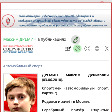
Максим ДРЕМИН
в публикациях
8 августа 2026 года,
10:23
СПОРТСМЕНЫ, ТРЕНЕРЫ И СПЕЦИАЛИСТЫ
13181
персон
Расширенный поиск
Найдено:
ДРЕМИН Максим Денисович
(03.06.2010).
Автомобильный спорт
Спортсмен (автомобильный спорт,
картинг).
Родился и живёт в Москве.
Аслаудин
Елена
Мария
Юлия
АБАЕВ
АБАИМОВА
АБАКУМОВА
АБАЛАКИНА
Серебряный призёр Открытых