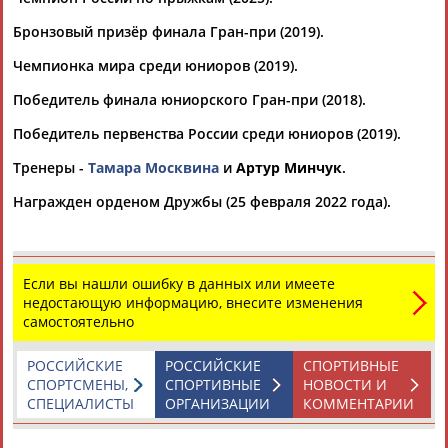
соревнованиях... ...Помимо Гуменника, Синициной с
Кацалаповым и Мишиной с
Галлямовым
, награду получила
Бронзовый призёр финала Гран-при (2019).
Камила Валиева, занявшая первое...
(Проект:
Информационное агентство СТАДИОН
)
Чемпионка мира среди юниоров (2019).
05.04.2026
Победитель финала юниорского Гран-при (2018).
Кубок Первого канала по фигурному катанию выиграла
команда Москвы
Победитель первенства России среди юниоров (2019).
...Сарновский и Григорий Федоров. В парном катании
выступали
Александра
Бойкова и Дмитрий Козловский,
Тренеры -
Тамара Москвина
и
Артур Минчук
.
Екатерина Чикмарева и... ...лександр
Галлямов
. В танцах на
льду выступили Василиса Кагановская и Максим Некрасов,
Награжден орденом Дружбы (25 февраля 2022 года).
Екатерина Миронова и Евгений Устенко. ...
(Проект:
Информационное агентство СТАДИОН
)
22.03.2026
Итоги прыжкового чемпионата России 2026 по фигурному
Если вы нашли ошибку в данных или имеете
катанию
недостающую информацию, внесите изменения
...соревнования на четвертом месте – 95.72
самостоятельно
балла.
Александра
и Макар Игнатовы стали пятыми –
85.46... ...спортивных пар стали Анастасия Мишина –
РОССИЙСКИЕ
РОССИЙСКИЕ
СПОРТИВНЫЕ
Александр
Галлямов
(52.06 баллов).
Александра
Бойкова
СПОРТСМЕНЫ,
СПОРТИВНЫЕ
НОВОСТИ И
–...
СПЕЦИАЛИСТЫ
ОРГАНИЗАЦИИ
КОММЕНТАРИИ
(Проект:
Информационное агентство СТАДИОН
)
02.02.2026