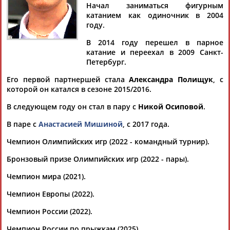
ГАЛЛЯМОВ
Начал заниматься фигурным
катанием как одиночник в 2004
году.
Ваш запрос: "Александр Галлямов"
В 2014 году перешел в парное
Документы 1-10 из 162 найденных уникальных документов
катание и переехал в 2009 Санкт-
Петербург.
1
2
3
4
...
15
16
17
Его первой партнершей стала
Александра Полищук
, с
которой он катался в сезоне 2015/2016.
Камила Валиева и Александра Трусова вошли в резервный
В следующем году он стал в пару с
Никой Осиповой
.
состав сборной России на следующий сезон
Фигуристки Камила Валиева и
Александра
Игнатова
В паре с
Анастасией Мишиной
, с 2017 года.
(Трусова) включены в резервный состав сборной России на
следующий сезон. О... ...Бойкова и Дмитрий Козловский,
Чемпион Олимпийских игр (2022 - командный турнир).
Анастасия Мишина и
Александр
Галлямов
, Анастасия
Мухортова и Дмитрий Евгеньев, Елизавета...
Бронзовый призе Олимпийских игр (2022 - пары).
(Проект:
Информационное агентство СТАДИОН
)
Чемпион мира (2021).
06.06.2026
Фигурист Петр Гуменник стал победителем турнира шоу-
Чемпион Европы (2022).
программ "Русский вызов"
...на третьей строчке расположились Анастасия Мишина и
Чемпион России (2022).
Александр
Галлямов
(28,43), выступающие в
Чемпион России по прыжкам (2025).