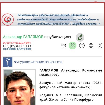
Александр ГАЛЛЯМОВ
в публикациях
9 августа 2026 года,
17:25
СПОРТСМЕНЫ, ТРЕНЕРЫ И СПЕЦИАЛИСТЫ
ГАЛЛЯМОВ Александр Романович
1
персона
Расширенный поиск
Найдено:
(28.08.1999).
Фигурное катание на коньках
Заслуженный мастер спорта (2021,
фигурное катание на коньках).
Родился в г. Березники, Пермский
край. Живет в Санкт-Петербурге.
Александр