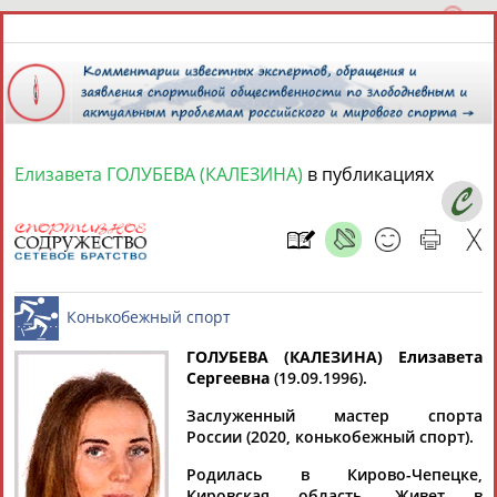
Елизавета ГОЛУБЕВА (КАЛЕЗИНА)
в публикациях
9 августа 2026 года,
15:29
СПОРТСМЕНЫ, ТРЕНЕРЫ И СПЕЦИАЛИСТЫ
13181
персон
Расширенный поиск
Найдено:
ГОЛУБЕВА (КАЛЕЗИНА) Елизавета
Сергеевна
(19.09.1996).
Заслуженный мастер спорта
Конькобежный спорт
России (2020, конькобежный спорт).
Аслаудин
Елена
Мария
Юлия
Родилась в Кирово-Чепецке,
АБАЕВ
АБАИМОВА
АБАКУМОВА
АБАЛАКИНА
Кировская область. Живет в