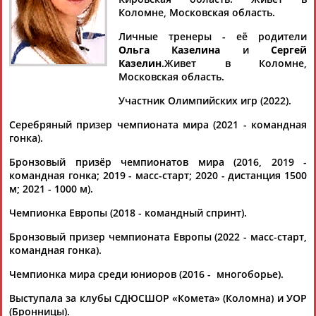
Коломне, Московская область.
Личные тренеры - её родители
Ольга Казелина
и
Сергей
Дмитрий
Тамилла
Рамазан
Ростом
Казелин
.Живет в Коломне,
АБАРЕНОВ
АБАСОВА
АБАЧАРАЕВ
АБАШИДЗЕ
Московская область.
Участник Олимпийских игр (2022).
Серебряный призер чемпионата мира (2021 - командная
гонка).
Флюра
Татьяна
Акжана
Артур
АББАТЕ-
АББЯСОВА
АБДИКАРИМОВА
АБДРАХМАНОВ
Бронзовый призёр чемпионатов мира (2016, 2019 -
БУЛАТОВА
командная гонка; 2019 - масс-старт; 2020 - дистанция 1500
м; 2021 - 1000 м).
Чемпионка Европы (2018 - командный спринт).
Бронзовый призер чемпионата Европы (2022 - масс-старт,
командная гонка).
Чемпионка мира среди юниоров (2016 - многоборье).
Выступала за клубы СДЮСШОР «Комета» (Коломна) и УОР
(Бронницы).