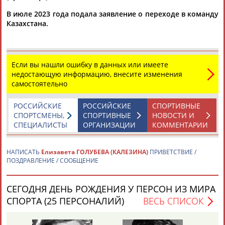
В июле 2023 года подала заявление о переходе в команду
Казахстана.
Если вы нашли ошибку в данных или имеете
Каримжан
Аделя
Андрей
Герман
недостающую информацию, внесите изменения
АБДРАХМАНОВ
АБДРАХМАНОВА
АБДУВАЛИЕВ
АБДУЛАЕВ
самостоятельно
РОССИЙСКИЕ
РОССИЙСКИЕ
СПОРТИВНЫЕ
СПОРТСМЕНЫ,
СПОРТИВНЫЕ
НОВОСТИ И
СПЕЦИАЛИСТЫ
ОРГАНИЗАЦИИ
КОММЕНТАРИИ
Рамазан
Тагир
Камиль
Загалав
АБДУЛАЕВ
АБДУЛАЕВ
АБДУЛАЗИЗОВ
АБДУЛБЕКОВ
НАПИСАТЬ
Елизавета ГОЛУБЕВА (КАЛЕЗИНА)
ПРИВЕТСТВИЕ /
ПОЗДРАВЛЕНИЕ / СООБЩЕНИЕ
СЕГОДНЯ ДЕНЬ РОЖДЕНИЯ У ПЕРСОН ИЗ МИРА
Камалудин
Абдула
Магомед
Назир
АБДУЛДАУДОВ
АБДУЛЖАЛИЛОВ
АБДУЛКАГИРОВ
АБДУЛЛАЕВ
СПОРТА (25 ПЕРСОНАЛИЙ)
ВЕСЬ СПИСОК