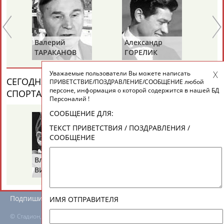
ЕЩЁ ПЕРСОНЫ
24 персон из 13181
Валерий
Александр
Зу
ТАРАКАНОВ
ГОРЕЛИК
СА
Уважаемые пользователи Вы можете написать
ТАБЛО АКТИВНОСТИ
СЕГОДНЯ ДЕНЬ ПАМЯТИ У ПЕРСОН ИЗ МИРА
ПРИВЕТСТВИЕ/ПОЗДРАВЛЕНИЕ/СООБЩЕНИЕ любой
персоне, информация о которой содержится в нашей БД
СПОРТА (2 ПЕРСОНАЛИЙ)
ВЕСЬ СПИСОК
Персоналий !
ЦЕЛИ ПРОЕКТА
КОНТАКТЫ
НАШИ КНОПКИ
РЕКЛАМА
СООБЩЕНИЕ ДЛЯ:
ТЕКСТ ПРИВЕТСТВИЯ / ПОЗДРАВЛЕНИЯ /
СООБЩЕНИЕ
Владимир
Володар
Вопросы сотрудничества и совместной деятельности
inform@infosport.ru
ВИКУЛОВ
ЗВЕЗДКИН
Адресов в новостной рассылке: 996
Подпишись
ИМЯ ОТПРАВИТЕЛЯ
©
Стадион, 1998-2026