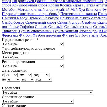
спорт
Индорхоккей (хоккей на траве в закрытых помещениях)
спорт
Конькобежный спорт
Корэш
Косика каратэ
Легкая атлет
Мотобол
Мотоциклетный спорт
муайтай
Мэй Хуа Бань Кун Фу
Пауэрлифтинг (силовое троеборье)
Перетягивание каната
Плав
Прыжки в воду
Прыжки на батуте
Прыжки на лыжах с трампл
Самбо боевое
Самолетный спорт
Санный спорт
Серфинг
Скало
пятиборье
Софтбол
Спочан
Стрельба
Стрельба из лука
Стрельб
Триатлон
Туризм cпортивный
Туризм конный
Тхэквондо (ВТФ
Фристайл
Футбол
Футбол пляжный
Футзал (футбол в зале)
Хок
Представляет регион*
* для действующих спортсменов
Место рождения
Регион проживания
Дата рождения
с
по
Профессия
Спортивное звание
Учёное звание