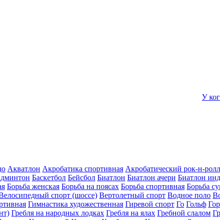
У ко
до
Акватлон
Акробатика спортивная
Акробатический рок-н-рол
админтон
Баскетбол
Бейсбол
Биатлон
Биатлон ачери
Биатлон ин
ая
Борьба женская
Борьба на поясах
Борьба спортивная
Борьба с
Велосипедный спорт (шоссе)
Вертолетный спорт
Водное поло
В
ртивная
Гимнастика художественная
Гиревой спорт
Го
Гольф
Го
нт)
Гребля на народных лодках
Гребля на ялах
Гребной слалом
Г