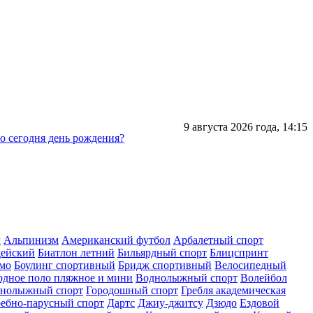
9 августа 2026 года,
14:15
го сегодня день рождения?
л
Альпинизм
Американский футбол
Арбалетный спорт
дейский
Биатлон летний
Бильярдный спорт
Блицспринт
умо
Боулинг спортивный
Бридж спортивный
Велосипедный
одное поло пляжное и мини
Воднолыжный спорт
Волейбол
рнолыжный спорт
Городошный спорт
Гребля академическая
ребно-парусный спорт
Дартс
Джиу-джитсу
Дзюдо
Ездовой