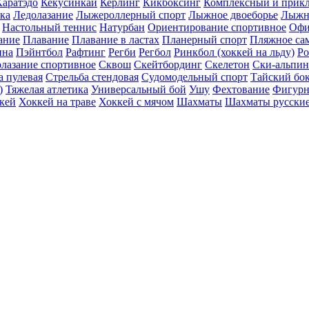
Каратэдо
Кекусинкай
Керлинг
Кикбоксинг
Комплексный и прикл
ика
Ледолазание
Лыжероллерный спорт
Лыжное двоеборье
Лыжн
Настольный теннис
Натурбан
Ориентирование cпортивное
Офи
ание
Плавание
Плавание в ластах
Планерный спорт
Пляжное са
ина
Пэйнтбол
Рафтинг
Регби
Регбол
Ринкбол (хоккей на льду)
Ро
лазание спортивное
Сквош
Скейтбординг
Скелетон
Ски-альпи
а пулевая
Стрельба стендовая
Судомодельный спорт
Тайский бо
)
Тяжелая атлетика
Универсальный бой
Ушу
Фехтование
Фигурн
кей
Хоккей на траве
Хоккей с мячом
Шахматы
Шахматы русски