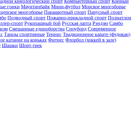
адной кинологический спорт
Компьютерный спорт
Конный
ые гонки
Маунтинбайк
Мини-футбол
Морское многоборье
церское многоборье
Парашютный спорт
Парусный спорт
мбо
Подводный спорт
Пожарно-прикладной спорт
Полиатлон
ллер-спорт
Рукопашный бой
Русская лапта
Рэндзю
Самбо
низм
Смешанные единоборства
Сноуборд
Современное
кс
Танцы спортивные
Теннис
Традиционное карате (фудокан)
ое катание на коньках
Фитнес
Флорбол (хоккей в зале)
е
Шашки
Шорт-трек