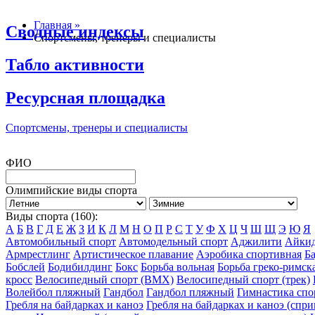
Главная »
Сводные индексы
Спортсмены, тренеры и специалисты
Табло активности
Ресурсная площадка
Спортсмены, тренеры и специалисты
ФИО
Олимпийские виды спорта
Виды спорта (160):
А
Б
В
Г
Д
Е
Ж
З
И
К
Л
М
Н
О
П
Р
С
Т
У
Ф
Х
Ц
Ч
Ш
Щ
Э
Ю
Я
Автомобильный спорт
Автомодельный спорт
Аджилити
Айки
Армрестлинг
Артистическое плавание
Аэробика спортивная
Б
Бобслей
Бодибилдинг
Бокс
Борьба вольная
Борьба греко-римск
кросс
Велосипедный спорт (BMX)
Велосипедный спорт (трек)
Волейбол пляжный
Гандбол
Гандбол пляжный
Гимнастика спо
Гребля на байдарках и каноэ
Гребля на байдарках и каноэ (спри