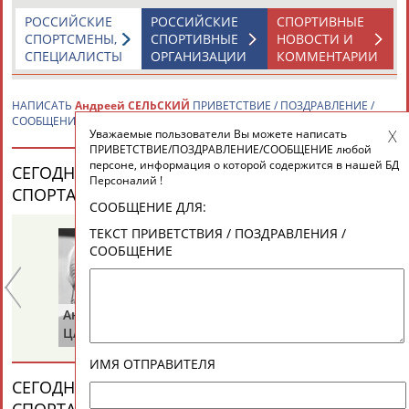
РОССИЙСКИЕ
РОССИЙСКИЕ
СПОРТИВНЫЕ
СПОРТСМЕНЫ,
СПОРТИВНЫЕ
НОВОСТИ И
СПЕЦИАЛИСТЫ
ОРГАНИЗАЦИИ
КОММЕНТАРИИ
НАПИСАТЬ
Андреей СЕЛЬСКИЙ
ПРИВЕТСТВИЕ / ПОЗДРАВЛЕНИЕ /
СООБЩЕНИЕ
Уважаемые пользователи Вы можете написать
ПРИВЕТСТВИЕ/ПОЗДРАВЛЕНИЕ/СООБЩЕНИЕ любой
персоне, информация о которой содержится в нашей БД
СЕГОДНЯ ДЕНЬ РОЖДЕНИЯ У ПЕРСОН ИЗ МИРА
Персоналий !
СПОРТА (35 ПЕРСОНАЛИЙ)
ВЕСЬ СПИСОК
СООБЩЕНИЕ ДЛЯ:
ТЕКСТ ПРИВЕТСТВИЯ / ПОЗДРАВЛЕНИЯ /
СООБЩЕНИЕ
Анатолий
Виктор
Вас
ЦАРИК
БАЖЕНОВ
СТ
ИМЯ ОТПРАВИТЕЛЯ
СЕГОДНЯ ДЕНЬ ПАМЯТИ У ПЕРСОН ИЗ МИРА
СПОРТА (4 ПЕРСОНАЛИЙ)
ВЕСЬ СПИСОК