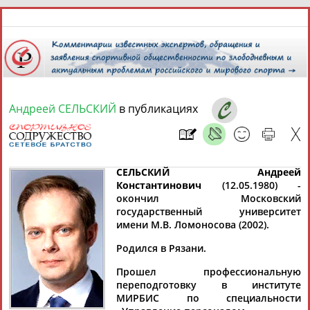
6 августа 2026 года,
05:20
СПОРТСМЕНЫ, ТРЕНЕРЫ И СПЕЦИАЛИСТЫ
Андреей СЕЛЬСКИЙ
в публикациях
1
персона
Расширенный поиск
Найдено:
СЕЛЬСКИЙ Андреей
Константинович
(12.05.1980) -
окончил Московский
государственный университет
имени М.В. Ломоносова (2002).
Андреей
Родился в Рязани.
СЕЛЬСКИЙ
Прошел профессиональную
переподготовку в институте
МИРБИС по специальности
Ваш запрос: "Андреей СЕЛЬСКИЙ"