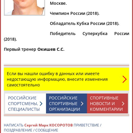
Москве.
Чемпион России (2018).
Обладатель Кубка России (2018).
Дмитрий
Тамилла
Рамазан
Ростом
АБАРЕНОВ
АБАСОВА
АБАЧАРАЕВ
АБАШИДЗЕ
Победитель Суперкубка России
(2018).
Первый тренер
Окишев С.С.
Флюра
Татьяна
Акжана
Артур
АББАТЕ-
АББЯСОВА
АБДИКАРИМОВА
АБДРАХМАНОВ
БУЛАТОВА
Если вы нашли ошибку в данных или имеете
недостающую информацию, внесите изменения
самостоятельно
РОССИЙСКИЕ
РОССИЙСКИЕ
СПОРТИВНЫЕ
СПОРТСМЕНЫ,
СПОРТИВНЫЕ
НОВОСТИ И
СПЕЦИАЛИСТЫ
ОРГАНИЗАЦИИ
КОММЕНТАРИИ
НАПИСАТЬ
Сергей Марк КОСОРОТОВ
ПРИВЕТСТВИЕ /
ПОЗДРАВЛЕНИЕ / СООБЩЕНИЕ