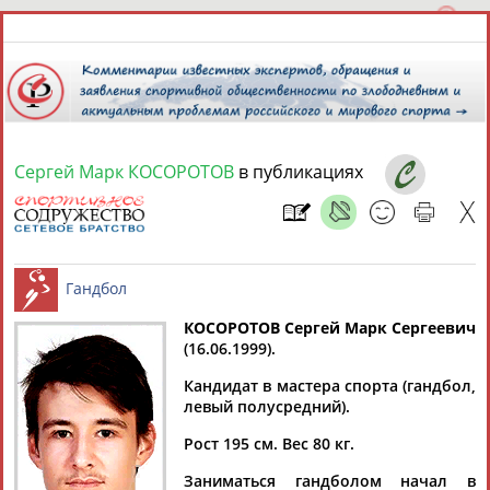
Сергей Марк КОСОРОТОВ
в публикациях
6 августа 2026 года,
13:26
СПОРТСМЕНЫ, ТРЕНЕРЫ И СПЕЦИАЛИСТЫ
13181
персон
Расширенный поиск
Найдено:
КОСОРОТОВ Сергей Марк Сергеевич
(16.06.1999).
Гандбол
Кандидат в мастера спорта (гандбол,
левый полусредний).
Рост 195 см. Вес 80 кг.
Аслаудин
Елена
Мария
Юлия
АБАЕВ
АБАИМОВА
АБАКУМОВА
АБАЛАКИНА
Заниматься гандболом начал в