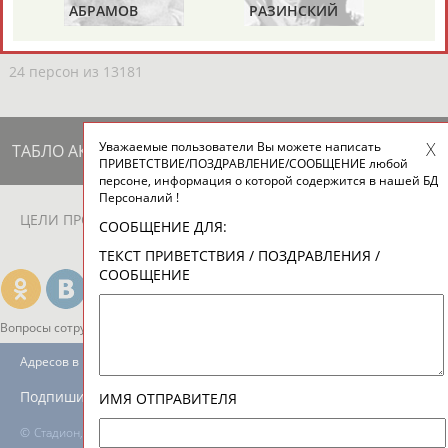
ЕЩЁ ПЕРСОНЫ
АБРАМОВ
РАЗИНСКИЙ
З
24 персон из 13181
Уважаемые пользователи Вы можете написать
ТАБЛО АКТИВНОСТИ
ПРИВЕТСТВИЕ/ПОЗДРАВЛЕНИЕ/СООБЩЕНИЕ любой
персоне, информация о которой содержится в нашей БД
Персоналий !
ЦЕЛИ ПРОЕКТА
КОНТАКТЫ
НАШИ КНОПКИ
РЕКЛАМА
СООБЩЕНИЕ ДЛЯ:
ТЕКСТ ПРИВЕТСТВИЯ / ПОЗДРАВЛЕНИЯ /
СООБЩЕНИЕ
Вопросы сотрудничества и совместной деятельности
inform@infosport.ru
Адресов в новостной рассылке: 996
Подпишись
ИМЯ ОТПРАВИТЕЛЯ
©
Стадион, 1998-2026