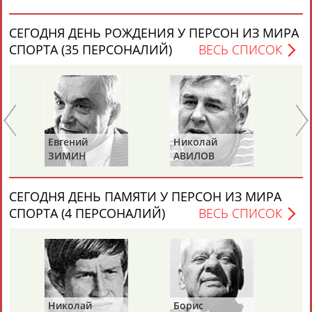
СЕГОДНЯ ДЕНЬ РОЖДЕНИЯ У ПЕРСОН ИЗ МИРА
СПОРТА (35 ПЕРСОНАЛИЙ)
ВЕСЬ СПИСОК
Каримжан
Аделя
Андрей
Герман
АБДРАХМАНОВ
АБДРАХМАНОВА
АБДУВАЛИЕВ
АБДУЛАЕВ
Евгений
Николай
Ан
ЗИМИН
АВИЛОВ
Б
Рамазан
Тагир
Камиль
Загалав
СЕГОДНЯ ДЕНЬ ПАМЯТИ У ПЕРСОН ИЗ МИРА
АБДУЛАЕВ
АБДУЛАЕВ
АБДУЛАЗИЗОВ
АБДУЛБЕКОВ
СПОРТА (4 ПЕРСОНАЛИЙ)
ВЕСЬ СПИСОК
Камалудин
Абдула
Магомед
Назир
АБДУЛДАУДОВ
АБДУЛЖАЛИЛОВ
АБДУЛКАГИРОВ
АБДУЛЛАЕВ
Николай
Борис
Га