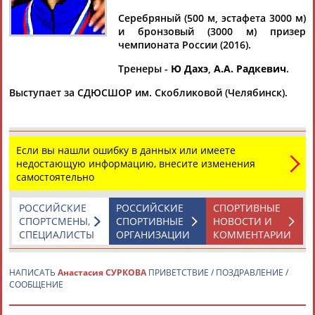
Серебряный (500 м, эстафета 3000 м)
и бронзовый (3000 м) призер
чемпионата России (2016).
Дмитрий
Тамилла
Рамазан
Ростом
Тренеры -
Ю Дахэ
,
А.А. Радкевич
.
АБАРЕНОВ
АБАСОВА
АБАЧАРАЕВ
АБАШИДЗЕ
Выступает за СДЮСШОР им. Скобликовой (Челябинск).
Флюра
Татьяна
Акжана
Артур
Если вы нашли ошибку в данных или имеете
АББАТЕ-
АББЯСОВА
АБДИКАРИМОВА
АБДРАХМАНОВ
недостающую информацию, внесите изменения
БУЛАТОВА
самостоятельно
РОССИЙСКИЕ
РОССИЙСКИЕ
СПОРТИВНЫЕ
СПОРТСМЕНЫ,
СПОРТИВНЫЕ
НОВОСТИ И
СПЕЦИАЛИСТЫ
ОРГАНИЗАЦИИ
КОММЕНТАРИИ
НАПИСАТЬ
Анастасия СУРКОВА
ПРИВЕТСТВИЕ / ПОЗДРАВЛЕНИЕ /
СООБЩЕНИЕ