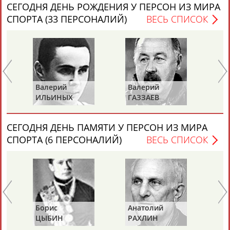
СЕГОДНЯ ДЕНЬ РОЖДЕНИЯ У ПЕРСОН ИЗ МИРА
СПОРТА (33 ПЕРСОНАЛИЙ)
ВЕСЬ СПИСОК
Каримжан
Аделя
Андрей
Герман
АБДРАХМАНОВ
АБДРАХМАНОВА
АБДУВАЛИЕВ
АБДУЛАЕВ
Валерий
Валерий
Вл
ИЛЬИНЫХ
ГАЗЗАЕВ
Р
СЕГОДНЯ ДЕНЬ ПАМЯТИ У ПЕРСОН ИЗ МИРА
Рамазан
Тагир
Камиль
Загалав
СПОРТА (6 ПЕРСОНАЛИЙ)
ВЕСЬ СПИСОК
АБДУЛАЕВ
АБДУЛАЕВ
АБДУЛАЗИЗОВ
АБДУЛБЕКОВ
Камалудин
Абдула
Магомед
Назир
АБДУЛДАУДОВ
АБДУЛЖАЛИЛОВ
АБДУЛКАГИРОВ
АБДУЛЛАЕВ
Борис
Анатолий
Ал
ЦЫБИН
РАХЛИН
ЯГ