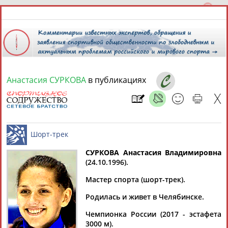
Анастасия СУРКОВА
в публикациях
7 августа 2026 года,
10:36
СПОРТСМЕНЫ, ТРЕНЕРЫ И СПЕЦИАЛИСТЫ
13181
персон
Расширенный поиск
Найдено:
СУРКОВА Анастасия Владимировна
(24.10.1996).
Шорт-трек
Мастер спорта (шорт-трек).
Родилась и живет в Челябинске.
Аслаудин
Елена
Мария
Юлия
Чемпионка России (2017 - эстафета
АБАЕВ
АБАИМОВА
АБАКУМОВА
АБАЛАКИНА
3000 м).