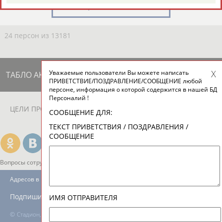
ЕЩЁ ПЕРСОНЫ
24 персон из 13181
Уважаемые пользователи Вы можете написать
ТАБЛО АКТИВНОСТИ
ПРИВЕТСТВИЕ/ПОЗДРАВЛЕНИЕ/СООБЩЕНИЕ любой
персоне, информация о которой содержится в нашей БД
Персоналий !
ЦЕЛИ ПРОЕКТА
КОНТАКТЫ
НАШИ КНОПКИ
РЕКЛАМА
СООБЩЕНИЕ ДЛЯ:
ТЕКСТ ПРИВЕТСТВИЯ / ПОЗДРАВЛЕНИЯ /
СООБЩЕНИЕ
Вопросы сотрудничества и совместной деятельности
inform@infosport.ru
Адресов в новостной рассылке: 996
Подпишись
ИМЯ ОТПРАВИТЕЛЯ
©
Стадион, 1998-2026