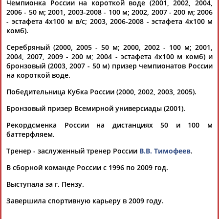
Чемпионка России на короткой воде (2001, 2002, 2004,
2006 - 50 м; 2001, 2003-2008 - 100 м; 2002, 2007 - 200 м; 2006
- эстафета 4х100 м в/с; 2003, 2006-2008 - эстафета 4х100 м
комб).
Серебряный (2000, 2005 - 50 м; 2000, 2002 - 100 м; 2001,
2004, 2007, 2009 - 200 м; 2004 - эстафета 4х100 м комб) и
бронзовый (2003, 2007 - 50 м) призер чемпионатов России
Каримжан
Аделя
Андрей
Герман
на короткой воде.
АБДРАХМАНОВ
АБДРАХМАНОВА
АБДУВАЛИЕВ
АБДУЛАЕВ
Победительница Кубка России (2000, 2002, 2003, 2005).
Бронзовый призер Всемирной универсиады (2001).
Рекордсменка России на дистанциях 50 и 100 м
Рамазан
Тагир
Камиль
Загалав
баттерфляем.
АБДУЛАЕВ
АБДУЛАЕВ
АБДУЛАЗИЗОВ
АБДУЛБЕКОВ
Тренер - заслуженный тренер России
В.В. Тимофеев
.
В сборной команде России с 1996 по 2009 год.
Выступала за г. Пензу.
Камалудин
Абдула
Магомед
Назир
АБДУЛДАУДОВ
АБДУЛЖАЛИЛОВ
АБДУЛКАГИРОВ
АБДУЛЛАЕВ
Завершила спортивную карьеру в 2009 году.