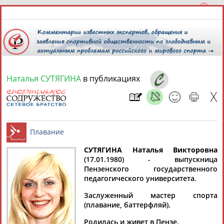
Наталья СУТЯГИНА
в публикациях
9 августа 2026 года,
18:58
СПОРТСМЕНЫ, ТРЕНЕРЫ И СПЕЦИАЛИСТЫ
13181
персон
Расширенный поиск
Найдено:
СУТЯГИНА Наталья Викторовна
(17.01.1980) - выпускница
Пензенского государственного
Плавание
педагогического университета.
Заслуженный мастер спорта
(плавание, баттерфляй).
Аслаудин
Елена
Мария
Юлия
АБАЕВ
АБАИМОВА
АБАКУМОВА
АБАЛАКИНА
Родилась и живет в Пензе.