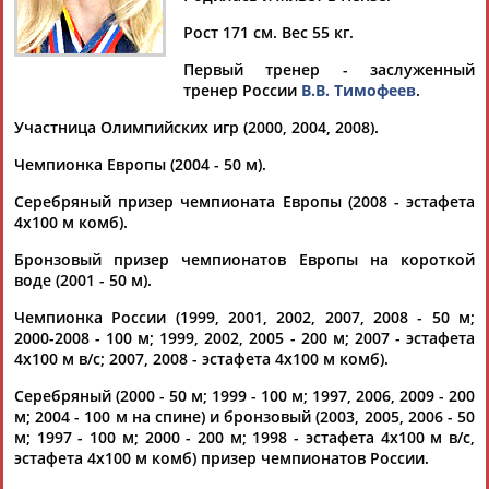
Рост 171 см. Вес 55 кг.
Первый тренер - заслуженный
тренер России
В.В. Тимофеев
.
Дмитрий
Тамилла
Рамазан
Ростом
АБАРЕНОВ
АБАСОВА
АБАЧАРАЕВ
АБАШИДЗЕ
Участница Олимпийских игр (2000, 2004, 2008).
Чемпионка Европы (2004 - 50 м).
Серебряный призер чемпионата Европы (2008 - эстафета
4х100 м комб).
Флюра
Татьяна
Акжана
Артур
АББАТЕ-
АББЯСОВА
АБДИКАРИМОВА
АБДРАХМАНОВ
Бронзовый призер чемпионатов Европы на короткой
БУЛАТОВА
воде (2001 - 50 м).
Чемпионка России (1999, 2001, 2002, 2007, 2008 - 50 м;
2000-2008 - 100 м; 1999, 2002, 2005 - 200 м; 2007 - эстафета
4х100 м в/с; 2007, 2008 - эстафета 4х100 м комб).
Серебряный (2000 - 50 м; 1999 - 100 м; 1997, 2006, 2009 - 200
м; 2004 - 100 м на спине) и бронзовый (2003, 2005, 2006 - 50
м; 1997 - 100 м; 2000 - 200 м; 1998 - эстафета 4х100 м в/с,
эстафета 4х100 м комб) призер чемпионатов России.