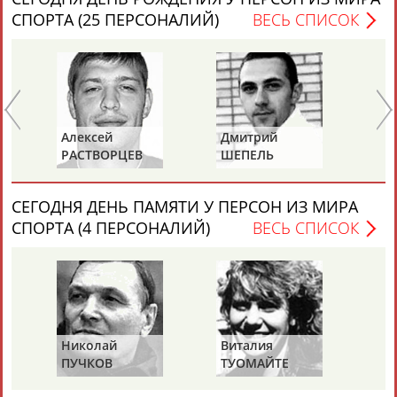
СПОРТА (25 ПЕРСОНАЛИЙ)
ВЕСЬ СПИСОК
Каримжан
Аделя
Андрей
Герман
Алексей
Дмитрий
Ю
АБДРАХМАНОВ
АБДРАХМАНОВА
АБДУВАЛИЕВ
АБДУЛАЕВ
РАСТВОРЦЕВ
ШЕПЕЛЬ
Е
СЕГОДНЯ ДЕНЬ ПАМЯТИ У ПЕРСОН ИЗ МИРА
СПОРТА (4 ПЕРСОНАЛИЙ)
ВЕСЬ СПИСОК
Рамазан
Тагир
Камиль
Загалав
АБДУЛАЕВ
АБДУЛАЕВ
АБДУЛАЗИЗОВ
АБДУЛБЕКОВ
Камалудин
Абдула
Магомед
Назир
Николай
Виталия
Ми
АБДУЛДАУДОВ
АБДУЛЖАЛИЛОВ
АБДУЛКАГИРОВ
АБДУЛЛАЕВ
ПУЧКОВ
ТУОМАЙТЕ
Ш