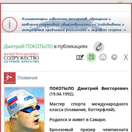
Дмитрий ПОКОТЫЛО
в публикациях
8 августа 2026 года,
14:44
СПОРТСМЕНЫ, ТРЕНЕРЫ И СПЕЦИАЛИСТЫ
13181
персон
Расширенный поиск
Найдено:
ПОКОТЫЛО Дмитрий Викторович
(19.04.1992).
Плавание
Мастер спорта международного
класса (плавание, баттерфляй).
Родился и живет в Самаре.
Аслаудин
Елена
Мария
Юлия
АБАЕВ
АБАИМОВА
АБАКУМОВА
АБАЛАКИНА
Бронзовый призер чемпионата