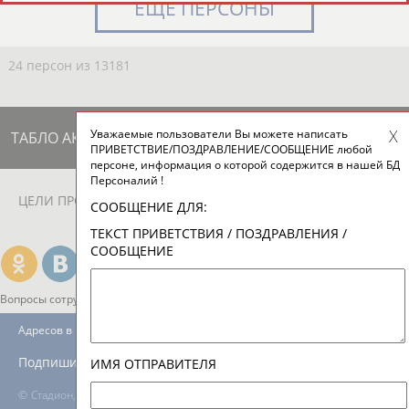
ЕЩЁ ПЕРСОНЫ
24 персон из 13181
Уважаемые пользователи Вы можете написать
ТАБЛО АКТИВНОСТИ
ПРИВЕТСТВИЕ/ПОЗДРАВЛЕНИЕ/СООБЩЕНИЕ любой
персоне, информация о которой содержится в нашей БД
Персоналий !
ЦЕЛИ ПРОЕКТА
КОНТАКТЫ
НАШИ КНОПКИ
РЕКЛАМА
СООБЩЕНИЕ ДЛЯ:
ТЕКСТ ПРИВЕТСТВИЯ / ПОЗДРАВЛЕНИЯ /
СООБЩЕНИЕ
Вопросы сотрудничества и совместной деятельности
inform@infosport.ru
Адресов в новостной рассылке: 996
Подпишись
ИМЯ ОТПРАВИТЕЛЯ
©
Стадион, 1998-2026