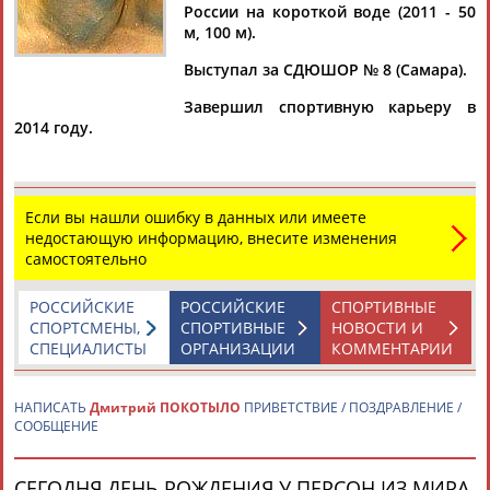
России на короткой воде (2011 - 50
м, 100 м).
Выступал за СДЮШОР № 8 (Самара).
Дмитрий
Тамилла
Рамазан
Ростом
Завершил спортивную карьеру в
АБАРЕНОВ
АБАСОВА
АБАЧАРАЕВ
АБАШИДЗЕ
2014 году.
Если вы нашли ошибку в данных или имеете
Флюра
Татьяна
Акжана
Артур
недостающую информацию, внесите изменения
АББАТЕ-
АББЯСОВА
АБДИКАРИМОВА
АБДРАХМАНОВ
самостоятельно
БУЛАТОВА
РОССИЙСКИЕ
РОССИЙСКИЕ
СПОРТИВНЫЕ
СПОРТСМЕНЫ,
СПОРТИВНЫЕ
НОВОСТИ И
СПЕЦИАЛИСТЫ
ОРГАНИЗАЦИИ
КОММЕНТАРИИ
НАПИСАТЬ
Дмитрий ПОКОТЫЛО
ПРИВЕТСТВИЕ / ПОЗДРАВЛЕНИЕ /
СООБЩЕНИЕ
СЕГОДНЯ ДЕНЬ РОЖДЕНИЯ У ПЕРСОН ИЗ МИРА