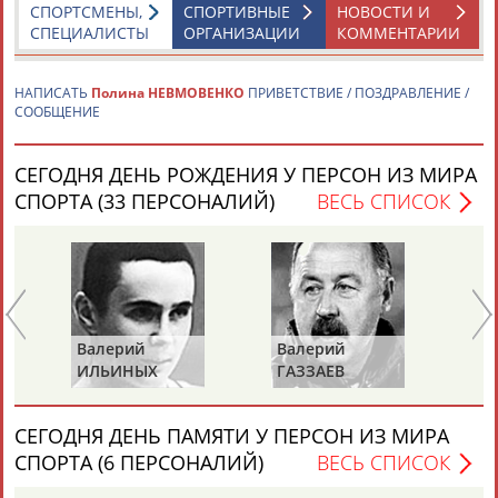
СПОРТСМЕНЫ,
СПОРТИВНЫЕ
НОВОСТИ И
СПЕЦИАЛИСТЫ
ОРГАНИЗАЦИИ
КОММЕНТАРИИ
НАПИСАТЬ
Полина НЕВМОВЕНКО
ПРИВЕТСТВИЕ / ПОЗДРАВЛЕНИЕ /
СООБЩЕНИЕ
Каримжан
Аделя
Андрей
Герман
СЕГОДНЯ ДЕНЬ РОЖДЕНИЯ У ПЕРСОН ИЗ МИРА
АБДРАХМАНОВ
АБДРАХМАНОВА
АБДУВАЛИЕВ
АБДУЛАЕВ
СПОРТА (33 ПЕРСОНАЛИЙ)
ВЕСЬ СПИСОК
Рамазан
Тагир
Камиль
Загалав
АБДУЛАЕВ
АБДУЛАЕВ
АБДУЛАЗИЗОВ
АБДУЛБЕКОВ
Валерий
Валерий
Вл
ИЛЬИНЫХ
ГАЗЗАЕВ
Р
Камалудин
Абдула
Магомед
Назир
СЕГОДНЯ ДЕНЬ ПАМЯТИ У ПЕРСОН ИЗ МИРА
АБДУЛДАУДОВ
АБДУЛЖАЛИЛОВ
АБДУЛКАГИРОВ
АБДУЛЛАЕВ
СПОРТА (6 ПЕРСОНАЛИЙ)
ВЕСЬ СПИСОК