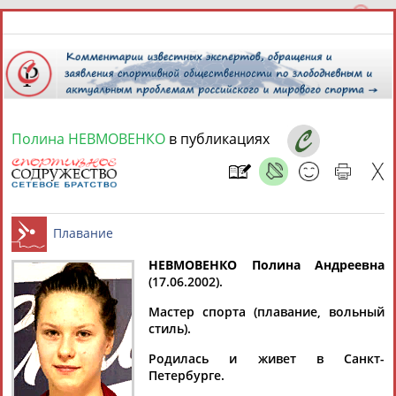
Полина НЕВМОВЕНКО
в публикациях
7 августа 2026 года,
20:21
СПОРТСМЕНЫ, ТРЕНЕРЫ И СПЕЦИАЛИСТЫ
13181
персон
Расширенный поиск
Найдено:
НЕВМОВЕНКО Полина Андреевна
(17.06.2002).
Плавание
Мастер спорта (плавание, вольный
стиль).
Родилась и живет в Санкт-
Аслаудин
Елена
Мария
Юлия
Петербурге.
АБАЕВ
АБАИМОВА
АБАКУМОВА
АБАЛАКИНА