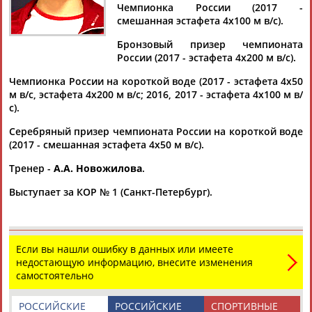
Чемпионка России (2017 -
смешанная эстафета 4х100 м в/с).
Бронзовый призер чемпионата
России (2017 - эстафета 4х200 м в/с).
Дмитрий
Тамилла
Рамазан
Ростом
АБАРЕНОВ
АБАСОВА
АБАЧАРАЕВ
АБАШИДЗЕ
Чемпионка России на короткой воде (2017 - эстафета 4х50
м в/с, эстафета 4х200 м в/с; 2016, 2017 - эстафета 4х100 м в/
с).
Серебряный призер чемпионата России на короткой воде
Флюра
Татьяна
Акжана
Артур
(2017 - смешанная эстафета 4х50 м в/с).
АББАТЕ-
АББЯСОВА
АБДИКАРИМОВА
АБДРАХМАНОВ
Тренер -
А.А. Новожилова
.
БУЛАТОВА
Выступает за КОР № 1 (Санкт-Петербург).
Если вы нашли ошибку в данных или имеете
недостающую информацию, внесите изменения
самостоятельно
РОССИЙСКИЕ
РОССИЙСКИЕ
СПОРТИВНЫЕ