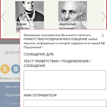
ЕЩЁ ПЕРСОНЫ
24 персон из 13181
Борис
Анатолий
Ал
ЦЫБИН
РАХЛИН
ЯГ
Уважаемые пользователи Вы можете написать
ТАБЛО АКТИВНОСТИ
ПРИВЕТСТВИЕ/ПОЗДРАВЛЕНИЕ/СООБЩЕНИЕ любой
персоне, информация о которой содержится в нашей БД
Персоналий !
ЦЕЛИ ПРОЕКТА
КОНТАКТЫ
НАШИ КНОПКИ
РЕКЛАМА
СООБЩЕНИЕ ДЛЯ:
ТЕКСТ ПРИВЕТСТВИЯ / ПОЗДРАВЛЕНИЯ /
СООБЩЕНИЕ
Вопросы сотрудничества и совместной деятельности
inform@infosport.ru
Адресов в новостной рассылке: 996
Подпишись
ИМЯ ОТПРАВИТЕЛЯ
©
Стадион, 1998-2026