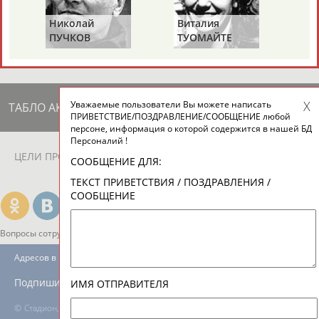
ЕЩЁ ПЕРСОНЫ
Николай
Виталия
Михаил
ПУЧКОВ
ТУОМАЙТЕ
ШАХОВ
24 персон из 13181
Уважаемые пользователи Вы можете написать
ТАБЛО АКТИВНОСТИ
ПРИВЕТСТВИЕ/ПОЗДРАВЛЕНИЕ/СООБЩЕНИЕ любой
персоне, информация о которой содержится в нашей БД
Персоналий !
ЦЕЛИ ПРОЕКТА
КОНТАКТЫ
НАШИ КНОПКИ
РЕКЛАМА
СООБЩЕНИЕ ДЛЯ:
ТЕКСТ ПРИВЕТСТВИЯ / ПОЗДРАВЛЕНИЯ /
СООБЩЕНИЕ
Вопросы сотрудничества и совместной деятельности
inform@infosport.ru
Адресов в новостной рассылке: 996
Подпишись
ИМЯ ОТПРАВИТЕЛЯ
©
Стадион, 1998-2026