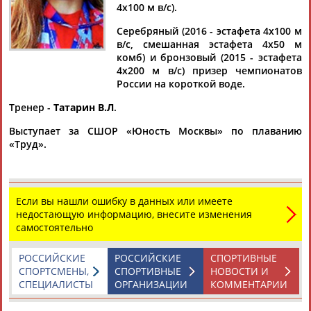
4х100 м в/с).
Серебряный (2016 - эстафета 4х100 м
в/с, смешанная эстафета 4х50 м
комб) и бронзовый (2015 - эстафета
Дмитрий
Тамилла
Рамазан
Ростом
4х200 м в/с) призер чемпионатов
АБАРЕНОВ
АБАСОВА
АБАЧАРАЕВ
АБАШИДЗЕ
России на короткой воде.
Тренер -
Татарин В.Л
.
Выступает за СШОР «Юность Москвы» по плаванию
Флюра
Татьяна
Акжана
Артур
«Труд».
АББАТЕ-
АББЯСОВА
АБДИКАРИМОВА
АБДРАХМАНОВ
БУЛАТОВА
Если вы нашли ошибку в данных или имеете
недостающую информацию, внесите изменения
самостоятельно
РОССИЙСКИЕ
РОССИЙСКИЕ
СПОРТИВНЫЕ
СПОРТСМЕНЫ,
СПОРТИВНЫЕ
НОВОСТИ И
СПЕЦИАЛИСТЫ
ОРГАНИЗАЦИИ
КОММЕНТАРИИ