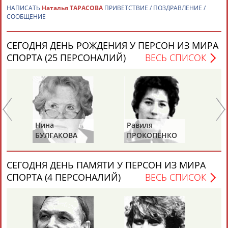
НАПИСАТЬ
Наталья ТАРАСОВА
ПРИВЕТСТВИЕ / ПОЗДРАВЛЕНИЕ /
СООБЩЕНИЕ
СЕГОДНЯ ДЕНЬ РОЖДЕНИЯ У ПЕРСОН ИЗ МИРА
СПОРТА (25 ПЕРСОНАЛИЙ)
ВЕСЬ СПИСОК
Каримжан
Аделя
Андрей
Герман
АБДРАХМАНОВ
АБДРАХМАНОВА
АБДУВАЛИЕВ
АБДУЛАЕВ
Нина
Равиля
Николай
Рамазан
Тагир
Камиль
Загалав
БУЛГАКОВА
ПРОКОПЕНКО
ЖУРАВСКИЙ
АБДУЛАЕВ
АБДУЛАЕВ
АБДУЛАЗИЗОВ
АБДУЛБЕКОВ
(САЛИМОВА)
СЕГОДНЯ ДЕНЬ ПАМЯТИ У ПЕРСОН ИЗ МИРА
СПОРТА (4 ПЕРСОНАЛИЙ)
ВЕСЬ СПИСОК
Камалудин
Абдула
Магомед
Назир
АБДУЛДАУДОВ
АБДУЛЖАЛИЛОВ
АБДУЛКАГИРОВ
АБДУЛЛАЕВ