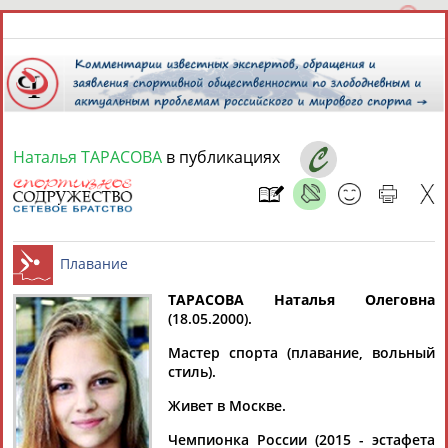
Наталья ТАРАСОВА
в публикациях
8 августа 2026 года,
18:43
СПОРТСМЕНЫ, ТРЕНЕРЫ И СПЕЦИАЛИСТЫ
13181
персон
Расширенный поиск
Найдено:
ТАРАСОВА Наталья Олеговна
(18.05.2000).
Плавание
Мастер спорта (плавание, вольный
стиль).
Живет в Москве.
Аслаудин
Елена
Мария
Юлия
АБАЕВ
АБАИМОВА
АБАКУМОВА
АБАЛАКИНА
Чемпионка России (2015 - эстафета