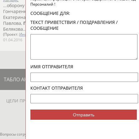
Персоналий !
...оборону Галина Скиба, вторую составили Ангелина
Гончаренко и
Нина
Пирогова
, капитан Анна Щукина и
СООБЩЕНИЕ ДЛЯ:
Екатерина Николаева... ...– Шибанова. Сосина – Бурина –
ТЕКСТ ПРИВЕТСТВИЯ / ПОЗДРАВЛЕНИЯ /
Павлова,
Пирогова
– Гончаренко. Митрофанова –
СООБЩЕНИЕ
Белякова...
(Проект:
Информационное агентство СТАДИОН
)
01.04.2016
ИМЯ ОТПРАВИТЕЛЯ
ТАБЛО АКТИВНОСТИ
КОНТАКТ ОТПРАВИТЕЛЯ
ЦЕЛИ ПРОЕКТА
КОНТАКТЫ
НАШИ КНОПКИ
РЕКЛАМА
Отправить
Вопросы сотрудничества и совместной деятельности
inform@infosport.ru