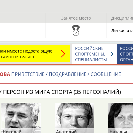
Каримжан
Аделя
Андрей
АБДРАХМАНОВ
АБДРАХМАНОВА
АБДУВАЛИЕВ
Занятое место
Дисципли
Легкая ат
2
Абдула
Магомед
Назир
РОССИЙСКИЕ
РОСС
АБДУЛЖАЛИЛОВ
АБДУЛКАГИРОВ
АБДУЛЛАЕВ
 или имеете недостающую
СПОРТСМЕНЫ,
СПОР
 самостоятельно
СПЕЦИАЛИСТЫ
ОРГА
естном спортсмене, тренере, специалисте или исправит
х героев! Герои спорта - это одни из главных патриотов
КОВА
ПРИВЕТСТВИЕ / ПОЗДРАВЛЕНИЕ / СООБЩЕНИЕ
 ПЕРСОН ИЗ МИРА СПОРТА (35 ПЕРСОНАЛИЙ)
Рустам
Магомед
Нурлан
АБДУРАШИДОВ
АБДУСАЛАМОВ
АБДЫКАЛЫКОВ
Николай
Анатолий
Наталья