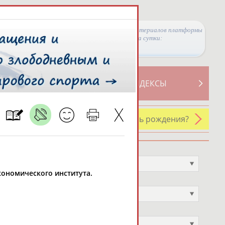
Просмотры материалов платформы
за сутки:
ТИВНОСТИ
СВОДНЫЕ ИНДЕКСЫ
У кого сегодня день рождения?
Профессия
Не выбран
кономического института.
Спортивное звание
Не выбран
Учёное звание
Не выбран