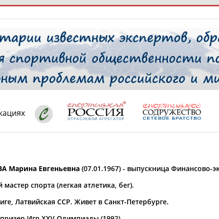
РЕСУРСНАЯ ПЛОЩАДКА
ТАБЛО АК
 специалисты
кациях
ставляет регион*
 выбран
А Марина Евгеньевна
(07.01.1967) - выпускница Финансово-э
* для действующих спортсменов
то рождения
мастер спорта (легкая атлетика, бег).
 выбран
иге, Латвийская ССР. Живет в Санкт-Петербурге.
ион проживания
 выбран
призер Игр XXV Олимпиады (1992).