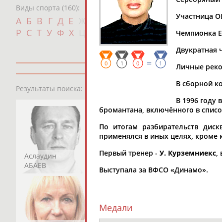
Виды спорта (160):
Участница ОИ
Дат
А
Б
В
Г
Д
Е
Ж
З
И
К
Л
М
Н
О
П
с
Р
С
Т
У
Ф
Х
Ц
Ч
Ш
Щ
Э
Ю
Я
Чемпионка Е
Двукратная ч
=
0
1
0
1
Личные рекорд
В сборной ко
13181
персон
Результаты поиска:
В 1996 году
бромантана, включённого в спис
По итогам разбирательств диск
применялся в иных целях, кроме 
Первый тренер -
У. Курземниекс
,
Аслаудин
Елена
Мария
АБАЕВ
АБАИМОВА
АБАКУМОВА
Выступала за ВФСО «Динамо».
Медали