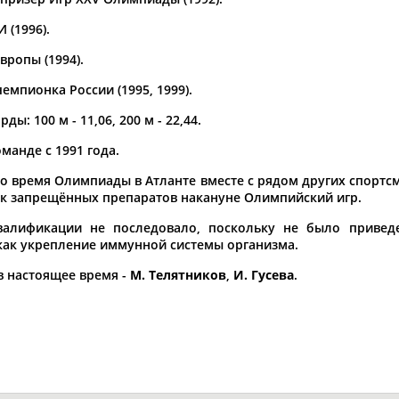
 (1996).
а рождения
по
чч
мм
год
чч
мм
год
вропы (1994).
емпионка России (1995, 1999).
ы: 100 м - 11,06, 200 м - 22,44.
манде с 1991 года.
 во время Олимпиады в Атланте вместе с рядом других спорт
ок запрещённых препаратов накануне Олимпийский игр.
валификации не последовало, поскольку не было приведе
как укрепление иммунной системы организма.
 в настоящее время -
М. Телятников
,
И. Гусева
.
Юлия
Дмитрий
Тамилла
АБАЛАКИНА
АБАРЕНОВ
АБАСОВА