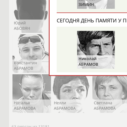
СТАНКОВИЧ
ЗИМИН
СЕГОДНЯ ДЕНЬ ПАМЯТИ У П
Юрий
Никита
Виктор
АБОВЯН
АБОЗОВИК
АБОИМОВ
Николай
Константин
Константин
Николай
АБРАМОВ
АБРАМОВ
АБРАМОВ
АБРАМОВ
Наталья
Нелли
Светлана
АБРАМОВА
АБРАМОВА
АБРАМОВА
63 персон из 13181