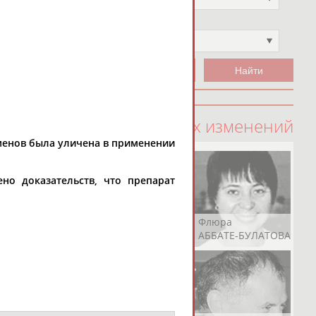
Чемпион
Не выбран
100 последних изменений
сменов была уличена в применении
но доказательств, что препарат
Рамазан
Ростом
Флюра
АБАЧАРАЕВ
АБАШИДЗЕ
АББАТЕ-БУЛАТОВА