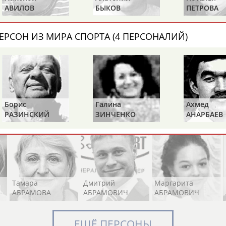
АВИЛОВ
БЫКОВ
ПЕТРОВА
ЕРСОН ИЗ МИРА СПОРТА (4 ПЕРСОНАЛИЙ)
Элизабет
Захария
Александр
АБРААМЯН
АБРАМАШВИЛИ
АБРАМОВ
Борис
Галина
Ахмед
Павел
Дарья
Екатерина
РАЗИНСКИЙ
ЗИНЧЕНКО
АНАРБАЕВ
АБРАМОВ
АБРАМОВА
АБРАМОВА
Тамара
Дмитрий
Маргарита
АБРАМОВА
АБРАМОВИЧ
АБРАМОВИЧ
ЕЩЁ ПЕРСОНЫ