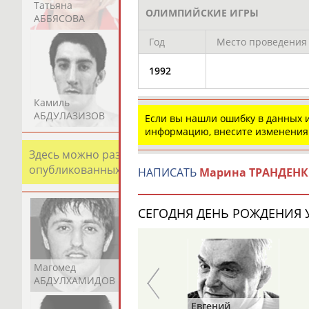
Татьяна
Акжана
Артур
ОЛИМПИЙСКИЕ ИГРЫ
АББЯСОВА
АБДИКАРИМОВА
АБДРАХМАНОВ
Год
Место проведения
1992
Камиль
Загалав
Камалудин
АБДУЛАЗИЗОВ
АБДУЛБЕКОВ
АБДУЛДАУДОВ
Если вы нашли ошибку в данных
информацию, внесите изменения
Здесь можно разместить информацию о хорошо изв
опубликованных записях. Страна должна знать свои
НАПИСАТЬ
Марина ТРАНДЕН
СЕГОДНЯ ДЕНЬ РОЖДЕНИЯ У
Магомед
Шамиль
Адлан
АБДУЛХАМИДОВ
АБДУРАХМАНОВ
АБДУРАШИДОВ
Василий
Евгений