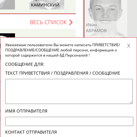
КАМИНСКИЙ
ШАЙДУКО
ВЕСЬ СПИСОК
Андрей
Валерий
Иван
АБРАМОВ
АБРАМОВ
АБРАМОВ
Уважаемые пользователи Вы можете написать ПРИВЕТСТВИЕ/
ПОЗДРАВЛЕНИЕ/СООБЩЕНИЕ любой персоне, информация о
которой содержится в нашей БД Персоналий !
СООБЩЕНИЕ ДЛЯ:
Екатерина
Ирина
Лидия
ТЕКСТ ПРИВЕТСТВИЯ / ПОЗДРАВЛЕНИЯ / СООБЩЕНИЕ
АБРАМОВА
АБРАМОВА
АБРАМОВА
Иракли
Осеп
Рамиль
ИМЯ ОТПРАВИТЕЛЯ
АБРАМЯН
АБРАМЯН
АБРАРОВ
КОНТАКТ ОТПРАВИТЕЛЯ