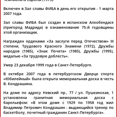
Михаил Степанов: СИМФОНИЯ ИСКУССТВА, СПОРТА И
ЛЮБВИ!
Включен в Зал славы ФИБА в день его открытия - 1 марта
...в клубах, кафе и ресторанах. Великий баскетбольный
2007 года.
тренер
Владимир
Петрович
Кондрашин
поведал мне, что
они были с...
Зал славы ФИБА был создан в испанском Алкобендасе
(Проект:
Информационное агентство СТАДИОН
)
(пригород Мадрида) в ознаменование 75-й годовщины
14.09.2021
этой организации.
Михаил Степанов: Два берега одной реки
Награжден орденами «За заслуги перед Отечеством» III
...тренеров СССР - Александре Яковлевиче Гомельском и
степени, Трудового Красного Знамени (1972), Дружбы
Владимире
Петровиче
Кондрашине
. В один из вечеров в...
народов (1985), «Знак Почета» (1985), Дружбы (1995),
...о последних, всегда на слуху Александр Гомельский и
медалью «За трудовую доблесть».
Владимир
Кондрашин
. Вечное обсуждение - кто лучше. Не
секрет,...
Умер 23 декабря 1999 года в Санкт-Петербурге.
(Проект:
Информационное агентство СТАДИОН
)
14.07.2021
В октябре 2007 года в петербургском Дворце спорта
«Юбилейный» была открыта мемориальная доска в честь
Сергей Тараканов избран в Зал славы ФИБА
В. Кондрашина.
...Шарунас Марчюленис, Арвидас Сабонис, Ульяна Семенова
и
Владимир
Ткаченко), 4 тренера (Лидия Алексеева,
На доме по адресу Невский пр., 77 / ул. Пушкинская, 1
Александр... ...Александр Гомельский, Евгений Гомельский и
установлена гранитная мемориальная доска с
Владимир
Кондрашин
), арбитр
Владимир
Костин и
барельефом: «В этом доме с 1929 по 1958 год жил
президент федерации...
Владимир Петрович Кондрашин - выдающийся тренер по
(Проект:
Информационное агентство СТАДИОН
)
баскетболу, почетный гражданин Санкт-Петербурга».
30.03.2021