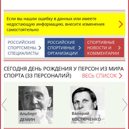
Александр Гомельский, Анатолий Колесов, Владимир
Федотов: 90 – 80 – 75
...на футбольном поле. Александр Гомельский, Анатолий
Если вы нашли ошибку в данных или имеете
Колесов,
Владимир
Федотов. Какие звонкие имена! Сегодня
недостающую информацию, внесите изменения
им исполнилось... ...дело швах, вариантов выкрутиться
самостоятельно
никаких. Ведь
Владимир
Кондрашин
, принципиальный
соперник по тренерскому цеху,-...
РОССИЙСКИЕ
РОССИЙСКИЕ
СПОРТИВНЫЕ
(Проект:
Информационное агентство СТАДИОН
)
18.01.2018
СПОРТСМЕНЫ,
СПОРТИВНЫЕ
НОВОСТИ И
СПЕЦИАЛИСТЫ
ОРГАНИЗАЦИИ
КОММЕНТАРИИ
СЕГОДНЯ ДЕНЬ РОЖДЕНИЯ У ПЕРСОН ИЗ МИРА
СПОРТА (33 ПЕРСОНАЛИЙ)
ВЕСЬ СПИСОК
ТАБЛО АКТИВНОСТИ
ЦЕЛИ ПРОЕКТА
КОНТАКТЫ
НАШИ КНОПКИ
РЕКЛАМА
Валерий
Альберт
Ви
КОСТЮЧЕНКО
ДЕМИН
СА