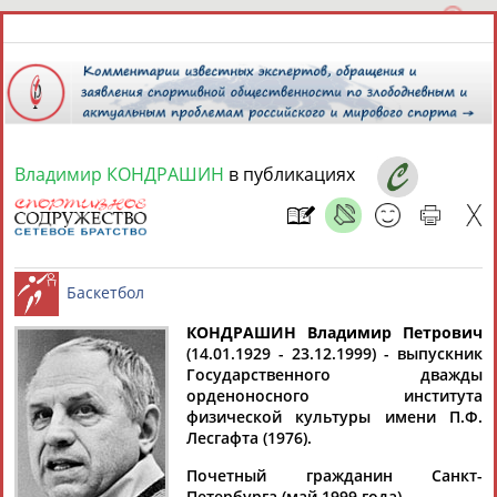
Владимир КОНДРАШИН
в публикациях
10 августа 2026 года,
14:20
СПОРТСМЕНЫ, ТРЕНЕРЫ И СПЕЦИАЛИСТЫ
КОНДРАШИН Владимир Петрович
1
персона
Расширенный поиск
Найдено:
(14.01.1929 - 23.12.1999) - выпускник
Государственного дважды
Баскетбол
орденоносного института
физической культуры имени П.Ф.
Лесгафта (1976).
Почетный гражданин Санкт-
Владимир
Петербурга (май 1999 года).