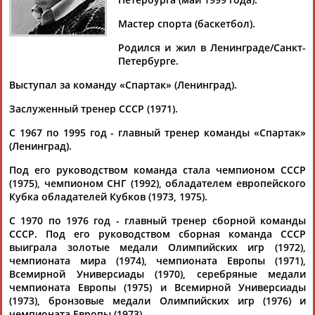
КОНДРАШИН
Мастер спорта (баскетбол).
Родился и жил в Ленинграде/Санкт-
Ваш запрос: "Владимир Кондрашин"
Петербурге.
Документы 1-6 из 6 найденных уникальных документов
Выступал за команду «Спартак» (Ленинград).
Владимир Гомельский: "Баскетбол для меня - это жизнь!"
Заслуженный тренер СССР (1971).
...семейной баскетбольной династии Гомельских –
Владимиром
. Вас называют "голосом отечественного...
С 1967 по 1995 год - главный тренер команды «Спартак»
...мой дядя. Ко мне очень неплохо относился
Владимир
(Ленинград).
Петрович
Кондрашин
(советский баскетболист, советский и
Под его руководством команда стала чемпионом СССР
российский...
(1975), чемпионом СНГ (1992), обладателем европейского
(Проект:
Информационное агентство СТАДИОН
)
24.04.2024
Кубка обладателей Кубков (1973, 1975).
Михаил Степанов: Бриллиантовый юбилей признания
С 1970 по 1976 год - главный тренер сборной команды
отечественного баскетбола!
СССР. Под его руководством сборная команда СССР
...и Арвидас Сабонис. В Зал славы ФИБА Евгений
выиграла золотые медали Олимпийских игр (1972),
Гомельский,
Владимир
Кондрашин
, Александр Белов,
чемпионата мира (1974), чемпионата Европы (1971),
Валдис Валтерс, Александр...
Всемирной Универсиады (1970), серебряные медали
(Проект:
Информационное агентство СТАДИОН
)
чемпионата Европы (1975) и Всемирной Универсиады
13.05.2022
(1973), бронзовые медали Олимпийских игр (1976) и
чемпионата Европы (1973).